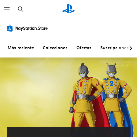
B
u
s
c
a
r
Más reciente
Colecciones
Ofertas
Suscripciones