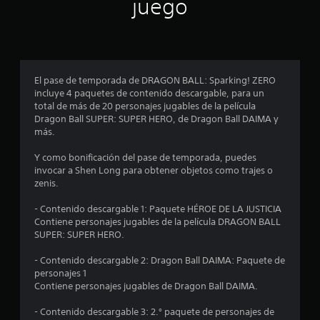
n
juego
p
r
o
El pase de temporada de DRAGON BALL: Sparking! ZERO
incluye 4 paquetes de contenido descargable, para un
m
total de más de 20 personajes jugables de la película
Dragon Ball SUPER: SUPER HERO, de Dragon Ball DAIMA y
e
más.
d
Y como bonificación del pase de temporada, puedes
invocar a Shen Long para obtener objetos como trajes o
i
zenis.
o
- Contenido descargable 1: Paquete HÉROE DE LA JUSTICIA
Contiene personajes jugables de la película DRAGON BALL
:
SUPER: SUPER HERO.
4
- Contenido descargable 2: Dragon Ball DAIMA: Paquete de
personajes 1
.
Contiene personajes jugables de Dragon Ball DAIMA.
6
- Contenido descargable 3: 2.° paquete de personajes de