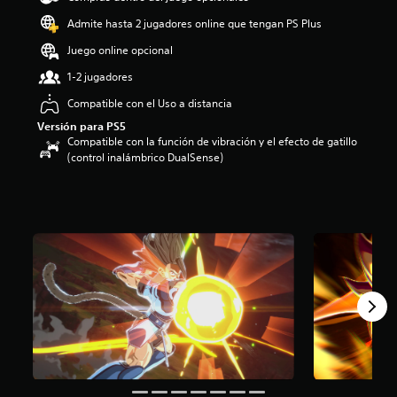
o
Admite hasta 2 jugadores online que tengan PS Plus
:
4
Juego online opcional
.
1-2 jugadores
6
9
Compatible con el Uso a distancia
e
Versión para PS5
s
Compatible con la función de vibración y el efecto de gatillo
t
(control inalámbrico DualSense)
r
e
l
l
a
s
d
e
c
i
n
c
o
e
s