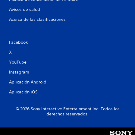
e
Avisos de salud
2
Acerca de las clasificaciones
7
0
Facebook
3
X
c
YouTube
a
Instagram
Aplicación Android
l
Aplicación iOS
i
f
© 2026 Sony Interactive Entertainment Inc. Todos los
derechos reservados.
i
c