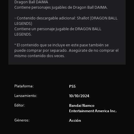
Dragon Ball DAIMA
Contiene personajes jugables de Dragon Ball DAIMA.
9
- Contenido descargable adicional: Shallot (DRAGON BALL
e
LEGENDS)
Contiene un personaje jugable de DRAGON BALL
s
LEGENDS.
t
* El contenido que se incluye en este pase también se
puede comprar por separado. Asegúrate de no comprar el
r
mismo contenido dos veces.
e
l
l
Plataforma:
PS5
Lanzamiento:
10/10/2024
a
Editor:
Bandai Namco
s
Entertainment America Inc.
d
Géneros:
Acción
e