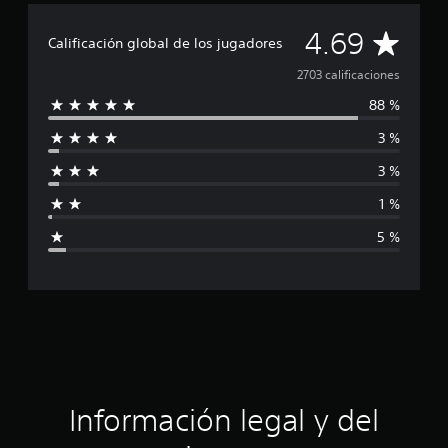
a
l
C
4.69
i
Calificación global de los jugadores
f
a
2703 calificaciones
i
c
88 %
l
a
c
3 %
i
i
o
3 %
f
n
e
1 %
i
s
5 %
c
a
c
i
ó
Información legal y del