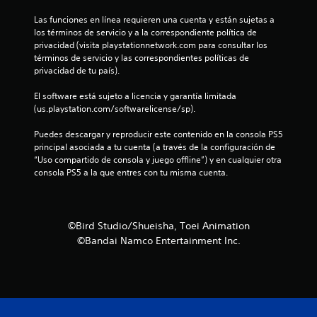
c
Las funciones en línea requieren una cuenta y están sujetas a 
los términos de servicio y a la correspondiente política de 
i
privacidad (visita playstationnetwork.com para consultar los 
términos de servicio y las correspondientes políticas de 
n
privacidad de tu país).
c
El software está sujeto a licencia y garantía limitada 
(us.playstation.com/softwarelicense/sp).
o
Puedes descargar y reproducir este contenido en la consola PS5 
e
principal asociada a tu cuenta (a través de la configuración de 
“Uso compartido de consola y juego offline”) y en cualquier otra 
s
consola PS5 a la que entres con tu misma cuenta.
t
r
©Bird Studio/Shueisha, Toei Animation
©Bandai Namco Entertainment Inc.
e
l
l