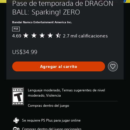
Pase de temporada de DRAGON 
BALL: Sparking! ZERO
Bandai Namco Entertainment America Inc.
PS5
4.69
2.7 mil calificaciones
C
a
l
US$34.99
i
f
i
Agregar al carrito
c
a
c
i
ó
Lenguaje moderado, Temas sugerentes de nivel
n
moderado, Violencia
p
r
Compras dentro del juego
o
m
e
Se requiere PS Plus para jugar online
d
Compras dentro del juego opcionales
i