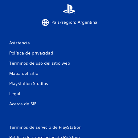
a
s
País/región: Argentina
e
n
Asistencia
u
Política de privacidad
n
Términos de uso del sitio web
Mapa del sitio
t
PlayStation Studios
o
Legal
t
Acerca de SIE
a
l
Términos de servicio de PlayStation
d
Política de cancelación de PS Store