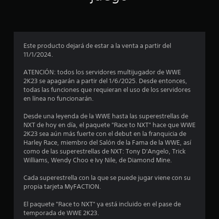
p
r
o
Este producto dejará de estar a la venta a partir del
11/1/2024.
m
ATENCIÓN: todos los servidores multijugador de WWE
e
2K23 se apagarán a partir del 1/6/2025. Desde entonces,
todas las funciones que requieran el uso de los servidores
d
en línea no funcionarán.
i
Desde una leyenda de la WWE hasta las superestrellas de
NXT de hoy en día, el paquete "Race to NXT" hace que WWE
o
2K23 sea aún más fuerte con el debut en la franquicia de
Harley Race, miembro del Salón de la Fama de la WWE, así
:
como de las superestrellas de NXT: Tony D'Angelo, Trick
Williams, Wendy Choo e Ivy Nile, de Diamond Mine.
4
Cada superestrella con la que se puede jugar viene con su
.
propia tarjeta MyFACTION.
2
El paquete "Race to NXT" ya está incluido en el pase de
temporada de WWE 2K23.