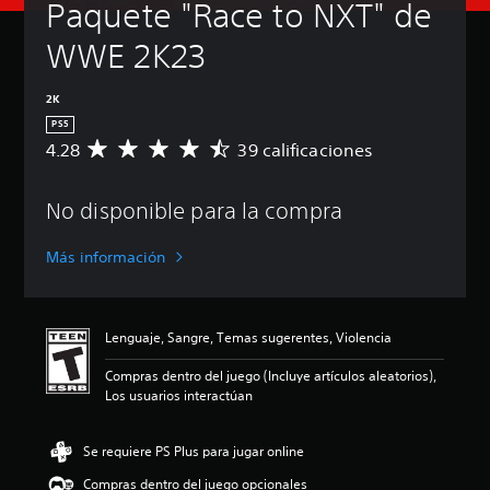
Paquete "Race to NXT" de 
WWE 2K23
2K
PS5
4.28
39 calificaciones
C
a
l
No disponible para la compra
i
f
i
Más información
c
a
c
i
Lenguaje, Sangre, Temas sugerentes, Violencia
ó
n
Compras dentro del juego (Incluye artículos aleatorios),
p
Los usuarios interactúan
r
o
m
Se requiere PS Plus para jugar online
e
Compras dentro del juego opcionales
d