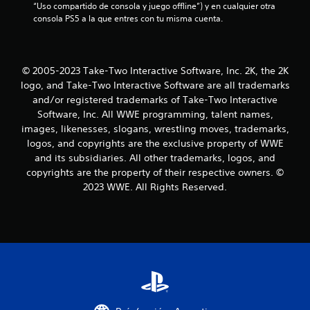
c
“Uso compartido de consola y juego offline”) y en cualquier otra 
consola PS5 a la que entres con tu misma cuenta.
i
n
© 2005-2023 Take-Two Interactive Software, Inc. 2K, the 2K
c
logo, and Take-Two Interactive Software are all trademarks
and/or registered trademarks of Take-Two Interactive
o
Software, Inc. All WWE programming, talent names,
images, likenesses, slogans, wrestling moves, trademarks,
e
logos, and copyrights are the exclusive property of WWE
s
and its subsidiaries. All other trademarks, logos, and
copyrights are the property of their respective owners. ©
t
2023 WWE. All Rights Reserved.
r
e
l
l