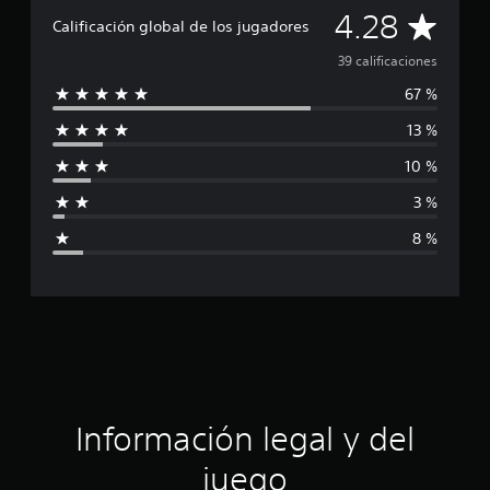
C
4.28
i
Calificación global de los jugadores
c
a
a
39 calificaciones
c
67 %
l
i
o
13 %
i
n
e
10 %
f
s
3 %
i
8 %
c
a
c
i
ó
Información legal y del
n
juego