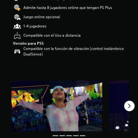
i
Admite hasta 8 jugadores online que tengan PS Plus
o
:
Juego online opcional
4
1-4 jugadores
.
2
Compatible con el Uso a distancia
8
e
Versión para PS5
Compatible con la función de vibración (control inalámbrico
s
DualSense)
t
r
e
l
l
a
s
d
e
c
i
n
c
o
e
s