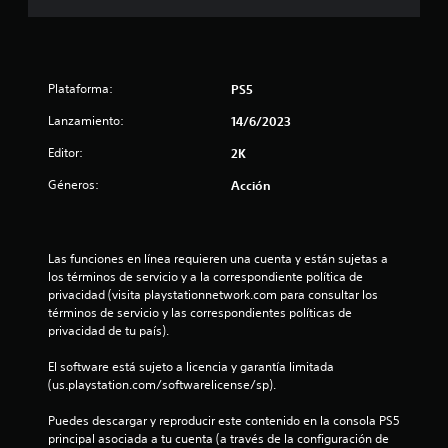
8
e
s
Plataforma:
PS5
t
Lanzamiento:
14/6/2023
Editor:
2K
r
Géneros:
Acción
e
l
Las funciones en línea requieren una cuenta y están sujetas a 
l
los términos de servicio y a la correspondiente política de 
privacidad (visita playstationnetwork.com para consultar los 
a
términos de servicio y las correspondientes políticas de 
privacidad de tu país).
s
El software está sujeto a licencia y garantía limitada 
d
(us.playstation.com/softwarelicense/sp).
e
Puedes descargar y reproducir este contenido en la consola PS5 
principal asociada a tu cuenta (a través de la configuración de 