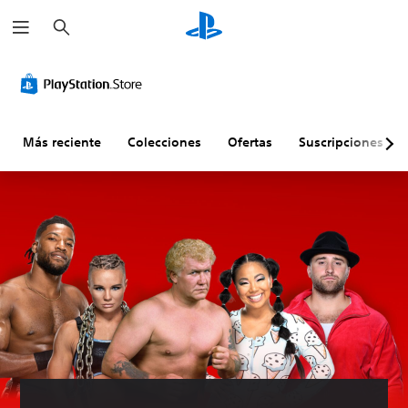
B
u
s
c
a
r
Más reciente
Colecciones
Ofertas
Suscripciones