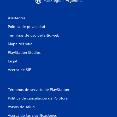
a
País/región: Argentina
s
Asistencia
e
Política de privacidad
n
Términos de uso del sitio web
u
Mapa del sitio
n
PlayStation Studios
t
Legal
o
Acerca de SIE
t
a
Términos de servicio de PlayStation
l
Política de cancelación de PS Store
d
Avisos de salud
Acerca de las clasificaciones