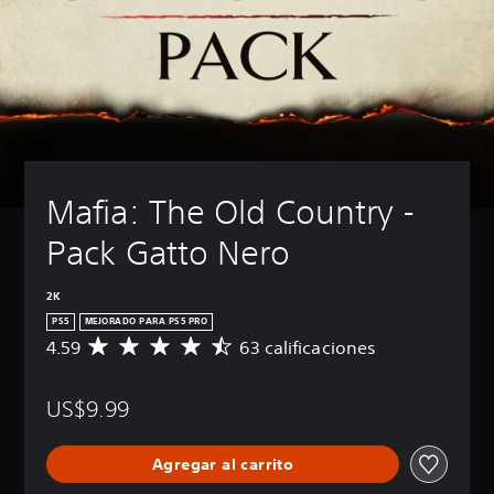
Mafia: The Old Country - 
Pack Gatto Nero
2K
PS5
MEJORADO PARA PS5 PRO
4.59
63 calificaciones
C
a
l
US$9.99
i
f
i
Agregar al carrito
c
a