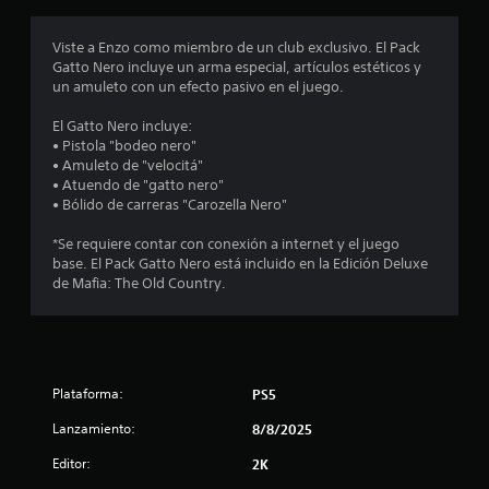
r
o
Viste a Enzo como miembro de un club exclusivo. El Pack
Gatto Nero incluye un arma especial, artículos estéticos y
m
un amuleto con un efecto pasivo en el juego.
e
El Gatto Nero incluye:
• Pistola "bodeo nero"
d
• Amuleto de "velocitá"
• Atuendo de "gatto nero"
i
• Bólido de carreras "Carozella Nero"
o
*Se requiere contar con conexión a internet y el juego
base. El Pack Gatto Nero está incluido en la Edición Deluxe
:
de Mafia: The Old Country.
4
.
Plataforma:
PS5
5
Lanzamiento:
8/8/2025
9
Editor:
2K