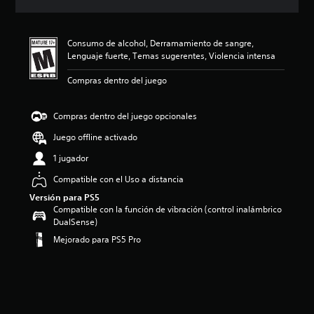
c
i
ó
Consumo de alcohol, Derramamiento de sangre,
n
Lenguaje fuerte, Temas sugerentes, Violencia intensa
p
r
Compras dentro del juego
o
m
e
Compras dentro del juego opcionales
d
i
Juego offline activado
o
1 jugador
:
4
Compatible con el Uso a distancia
.
Versión para PS5
5
Compatible con la función de vibración (control inalámbrico
9
DualSense)
e
s
Mejorado para PS5 Pro
t
r
e
l
l
a