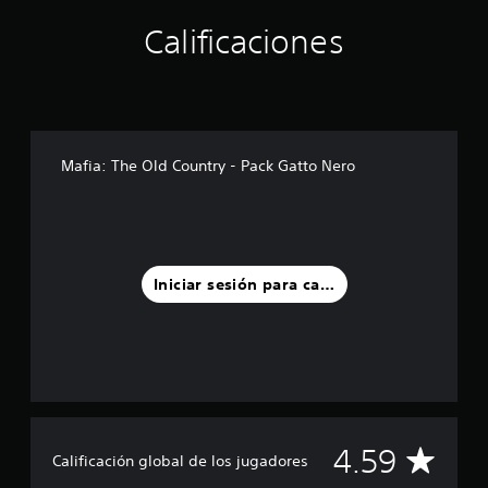
s
Calificaciones
d
e
c
i
n
c
o
Mafia: The Old Country - Pack Gatto Nero
e
s
t
r
e
l
Iniciar sesión para calificar
l
a
s
e
n
u
n
t
o
C
4.59
Calificación global de los jugadores
t
a