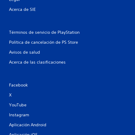
e
Acerca de SIE
n
u
Términos de servicio de PlayStation
n
Política de cancelación de PS Store
t
Avisos de salud
Acerca de las clasificaciones
o
t
a
Facebook
X
l
YouTube
d
Instagram
e
Aplicación Android
6
Aplicación iOS