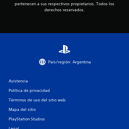
pertenecen a sus respectivos propietarios. Todos los
n
derechos reservados.
c
o
e
s
t
País/región: Argentina
r
Asistencia
e
Política de privacidad
l
Términos de uso del sitio web
l
Mapa del sitio
a
PlayStation Studios
s
Legal