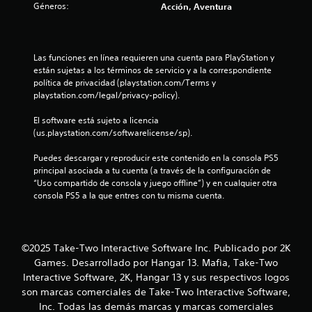
e
Géneros:
Acción, Aventura
s
t
Las funciones en línea requieren una cuenta para PlayStation y 
están sujetas a los términos de servicio y a la correspondiente 
r
política de privacidad (playstation.com/Terms y 
playstation.com/legal/privacy-policy).
e
El software está sujeto a licencia 
l
(us.playstation.com/softwarelicense/sp).
l
Puedes descargar y reproducir este contenido en la consola PS5 
principal asociada a tu cuenta (a través de la configuración de 
a
“Uso compartido de consola y juego offline”) y en cualquier otra 
consola PS5 a la que entres con tu misma cuenta.
s
d
©2025 Take-Two Interactive Software Inc. Publicado por 2K
e
Games. Desarrollado por Hangar 13. Mafia, Take-Two
Interactive Software, 2K, Hangar 13 y sus respectivos logos
c
son marcas comerciales de Take-Two Interactive Software,
i
Inc. Todas las demás marcas y marcas comerciales