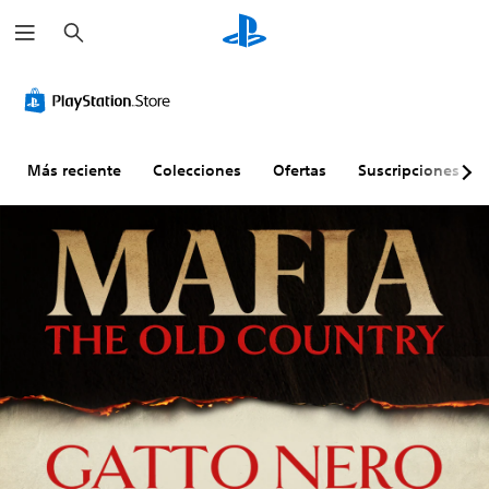
B
u
s
c
a
r
Más reciente
Colecciones
Ofertas
Suscripciones