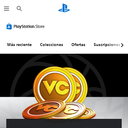
B
u
s
c
a
r
Más reciente
Colecciones
Ofertas
Suscripciones