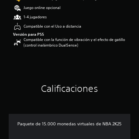
:
Juego online opcional
3
.
1-4 jugadores
1
8
Compatible con el Uso a distancia
e
Versión para PS5
s
Compatible con la función de vibración y el efecto de gatillo
t
(control inalámbrico DualSense)
r
e
l
l
a
s
d
Calificaciones
e
c
i
n
c
o
e
Paquete de 15.000 monedas virtuales de NBA 2K25
s
t
r