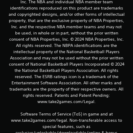
Inc. The NBA and individual NBA member team
l
identifications reproduced on this product are trademarks
and copyrighted designs, and/or other forms of intellectual
a
property, that are the exclusive property of NBA Properties,
s
Inc. and the respective NBA member teams and may not
be used, in whole or in part, without the prior written
d
consent of NBA Properties, Inc. © 2024 NBA Properties, Inc.
All rights reserved. The NBPA identifications are the
e
intellectual property of the National Basketball Players
Association and may not be used without the prior written
c
consent of National Basketball Players Incorporated © 2024
i
the National Basketball Players Association. All rights
reserved. The ESRB ratings icon is a trademark of the
n
Entertainment Software Association. All other marks and
trademarks are the property of their respective owners. All
c
rights reserved. Patents and Patent Pending:
www.take2games.com/Legal.
o
Software Terms of Service (ToS) in game and at
e
www.take2games.com/legal. Non-transferable access to
s
special features, such as
exclusive/unlockable/downloadable/online & bonus