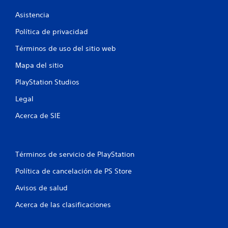
o
Asistencia
t
Política de privacidad
a
Términos de uso del sitio web
l
Mapa del sitio
d
PlayStation Studios
e
Legal
Acerca de SIE
2
2
c
Términos de servicio de PlayStation
Política de cancelación de PS Store
a
Avisos de salud
l
Acerca de las clasificaciones
i