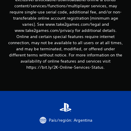
t
content/services/functions/multiplayer services, may
require single-use serial code, additional fee, and/or non-
r
transferable online account registration (minimum age
varies). See www.take2games.com/legal and
e
www.take2games.com/privacy for additional details.
l
Online and certain special features require internet
connection, may not be available to all users or at all times,
l
and may be terminated, modified, or offered under
different terms without notice. For more information on the
a
availability of online features and services visit
https://bit.ly/2K-Online-Services-Status.
s
e
n
u
n
País/región: Argentina
t