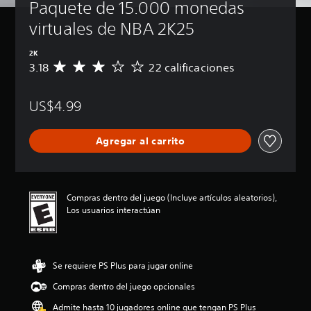
Paquete de 15.000 monedas 
virtuales de NBA 2K25
2K
3.18
22 calificaciones
C
a
l
US$4.99
i
f
i
Agregar al carrito
c
a
c
i
ó
Compras dentro del juego (Incluye artículos aleatorios),
n
Los usuarios interactúan
p
r
o
m
Se requiere PS Plus para jugar online
e
d
Compras dentro del juego opcionales
i
o
Admite hasta 10 jugadores online que tengan PS Plus