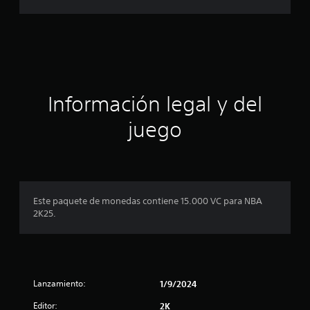
a
a
c
i
c
o
n
i
e
s
ó
Información legal y del
n
juego
p
r
o
Este paquete de monedas contiene 15.000 VC para NBA
2K25.
m
e
d
Lanzamiento:
1/9/2024
i
Editor:
2K