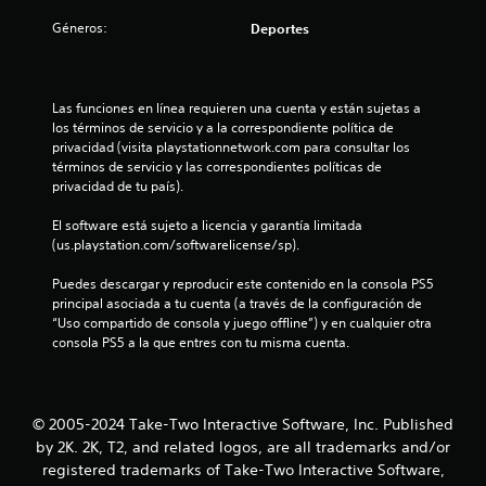
o
Géneros:
Deportes
:
3
Las funciones en línea requieren una cuenta y están sujetas a 
los términos de servicio y a la correspondiente política de 
.
privacidad (visita playstationnetwork.com para consultar los 
términos de servicio y las correspondientes políticas de 
1
privacidad de tu país).
8
El software está sujeto a licencia y garantía limitada 
(us.playstation.com/softwarelicense/sp).
e
Puedes descargar y reproducir este contenido en la consola PS5 
s
principal asociada a tu cuenta (a través de la configuración de 
“Uso compartido de consola y juego offline”) y en cualquier otra 
t
consola PS5 a la que entres con tu misma cuenta.
r
e
© 2005-2024 Take-Two Interactive Software, Inc. Published
by 2K. 2K, T2, and related logos, are all trademarks and/or
l
registered trademarks of Take-Two Interactive Software,