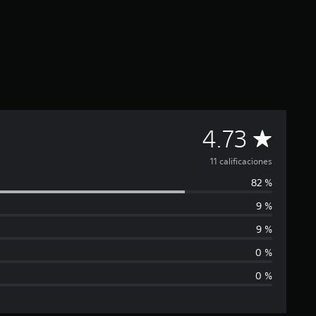
C
4.73
a
11 calificaciones
82 %
l
9 %
i
9 %
f
0 %
0 %
i
c