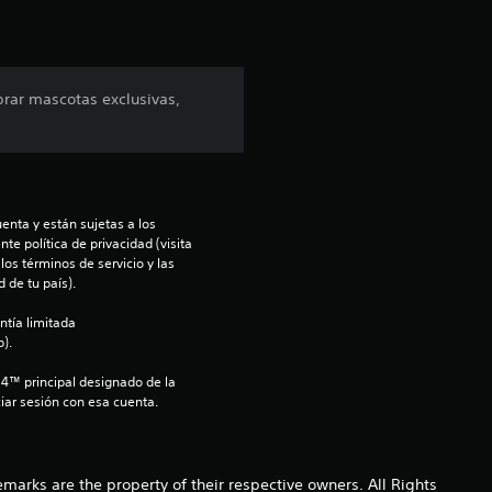
r
e
prar mascotas exclusivas,
l
l
a
enta y están sujetas a los 
te política de privacidad (visita 
s
os términos de servicio y las 
 de tu país).
d
ntía limitada 
e
).
S4™ principal designado de la 
c
iar sesión con esa cuenta.
i
n
rks are the property of their respective owners. All Rights