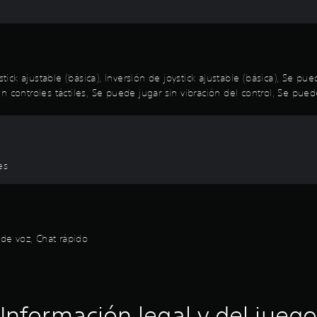
stick ajustable (básica), Inversión de joystick ajustable (básica), Se 
 controles táctiles, Se puede jugar sin vibración del control, Se puede
es
 de voz, Chat rápido
Información legal y del juego