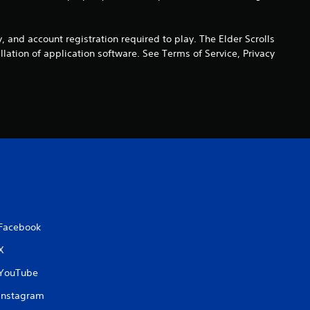
c
d account registration required to play. The Elder Scrolls
o
ation of application software. See Terms of Service, Privacy
e
s
t
r
e
l
Facebook
X
l
YouTube
a
Instagram