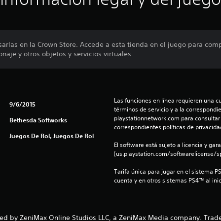
rlas en la Crown Store. Accede a esta tienda en el juego para com
naje y otros objetos y servicios virtuales.
Las funciones en línea requieren una cu
9/6/2015
términos de servicio y a la correspondien
playstationnetwork.com para consultar l
Bethesda Softworks
correspondientes políticas de privacidad
Juegos De Rol, Juegos De Rol
El software está sujeto a licencia y gara
(us.playstation.com/softwarelicense/sp
Tarifa única para jugar en el sistema P
cuenta y en otros sistemas PS4™ al inic
ed by ZeniMax Online Studios LLC, a ZeniMax Media company. Tradema