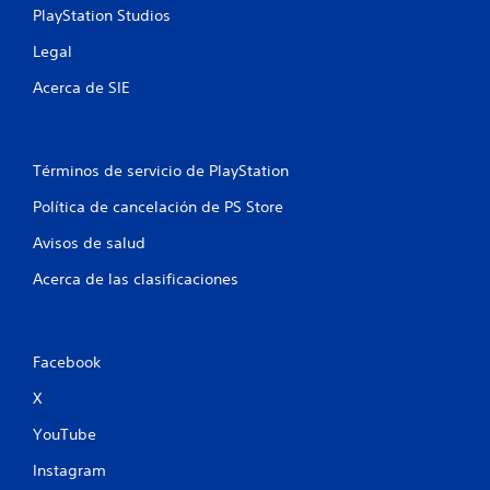
c
r
PlayStation Studios
a
y
i
a
t
s
Legal
a
u
t
a
i
c
l
Acerca de SIE
l
c
e
r
k
i
s
e
s
P
d
.
o
u
Términos de servicio de PlayStation
e
e
d
n
Política de cancelación de PS Store
I
d
o
e
n
r
e
Avisos de salud
s
v
.
r
e
Acerca de las clasificaciones
s
e
r
v
s
i
i
s
ó
Facebook
a
n
r
X
d
l
a
e
YouTube
i
j
n
Instagram
o
f