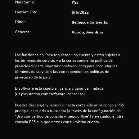
e
Plataforma:
PS5
a
d
i
b
e
c
Lanzamiento:
8/6/2022
l
l
l
a
e
j
Editor:
Bethesda Softworks
)
l
c
u
Géneros:
e
S
e
Acción, Aventura
a
r
e
g
l
o
o
s
a
f
e
s
r
n
Las funciones en línea requieren una cuenta y están sujetas a 
e
a
e
c
los términos de servicio y a la correspondiente política de 
l
c
u
privacidad (visita playstationnetwork.com para consultar los 
n
i
e
a
términos de servicio y las correspondientes políticas de 
d
n
l
privacidad de tu país).
u
a
a
q
d
l
u
El software está sujeto a licencia y garantía limitada 
e
g
i
n
(us.playstation.com/softwarelicense/sp).
a
u
e
u
n
r
t
Puedes descargar y reproducir este contenido en la consola PS5 
d
a
m
principal asociada a tu cuenta (a través de la configuración de 
i
s
o
“Uso compartido de consola y juego offline”) y en cualquier otra 
o
o
o
m
consola PS5 a la que entres con tu misma cuenta.
p
p
e
t
a
c
n
r
i
t