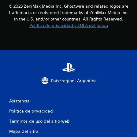
a
a
o
o
© 2023 ZeniMax Media Inc. Ghostwire and related logos are
q
n
.
l
trademarks or registered trademarks of ZeniMax Media Inc.
u
e
in the U.S. and/or other countries. All Rights Reserved.
e
s
d
R
Política de privacidad y EULA del juego
s
d
e
e
e
e
c
p
s
o
u
e
2
e
n
r
d
s
d
0
a
i
a
n
b
t
c
o
i
o
í
l
r
a
País/región: Argentina
r
i
i
l
d
l
o
o
a
s
s
d
Asistencia
i
s
d
d
o
e
e
Política de privacidad
f
n
l
t
i
o
Términos de uso del sitio web
u
i
d
s
t
Mapa del sitio
o
j
o
s
o