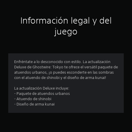
d
s
P
t
e
u
a
j
d
e
v
Información legal y del
d
o
o
e
e
y
z
juego
s
s
.
r
c
t
e
i
A
v
i
c
i
u
k
s
d
n
a
a
Enfréntate a lo desconocido con estilo. La actualización
i
j
r
Deluxe de Ghostwire: Tokyo te ofrece el versátil paquete de
c
o
l
atuendos urbanos, ¡o puedes esconderte en las sombras
u
3
o
con el atuendo de shinobi y el diseño de arma kunai!
s
o
D
s
t
P
c
La actualización Deluxe incluye:
e
a
u
o
- Paquete de atuendos urbanos
b
e
n
- Atuendo de shinobi
s
l
d
t
- Diseño de arma kunai
e
e
r
t
(
s
o
b
e
l
r
s
e
á
t
s
s