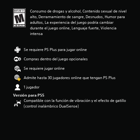
i
ó
Consumo de drogas y alcohol, Contenido sexual de nivel
n
alto, Derramamiento de sangre, Desnudos, Humor para
p
adultos, La experiencia del juego podría cambiar
r
durante el juego online, Lenguaje fuerte, Violencia
o
intensa
m
e
d
Se requiere PS Plus para jugar online
i
o
Compras dentro del juego opcionales
:
Se requiere jugar online
3
.
Admite hasta 30 jugadores online que tengan PS Plus
3
6
1 jugador
e
Versión para PS5
s
Compatible con la función de vibración y el efecto de gatillo
t
(control inalámbrico DualSense)
r
e
l
l
a
s