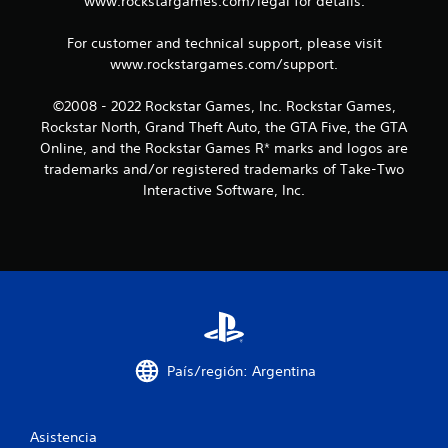
www.rockstargames.com/legal for details.
n
For customer and technical support, please visit
c
www.rockstargames.com/support.
o
©2008 - 2022 Rockstar Games, Inc. Rockstar Games,
Rockstar North, Grand Theft Auto, the GTA Five, the GTA
e
Online, and the Rockstar Games R* marks and logos are
s
trademarks and/or registered trademarks of Take-Two
Interactive Software, Inc.
t
r
e
l
l
País/región: Argentina
a
s
Asistencia