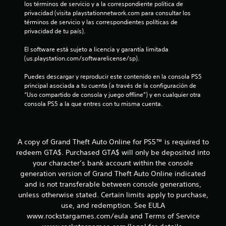
los términos de servicio y a la correspondiente política de 
s
privacidad (visita playstationnetwork.com para consultar los 
términos de servicio y las correspondientes políticas de 
t
privacidad de tu país).
r
El software está sujeto a licencia y garantía limitada 
(us.playstation.com/softwarelicense/sp).
e
Puedes descargar y reproducir este contenido en la consola PS5 
principal asociada a tu cuenta (a través de la configuración de 
l
“Uso compartido de consola y juego offline”) y en cualquier otra 
consola PS5 a la que entres con tu misma cuenta.
l
a
A copy of Grand Theft Auto Online for PS5™ is required to
s
redeem GTA$. Purchased GTA$ will only be deposited into
d
your character’s bank account within the console
generation version of Grand Theft Auto Online indicated
e
and is not transferable between console generations,
unless otherwise stated. Certain limits apply to purchase,
c
use, and redemption. See EULA
www.rockstargames.com/eula and Terms of Service
i