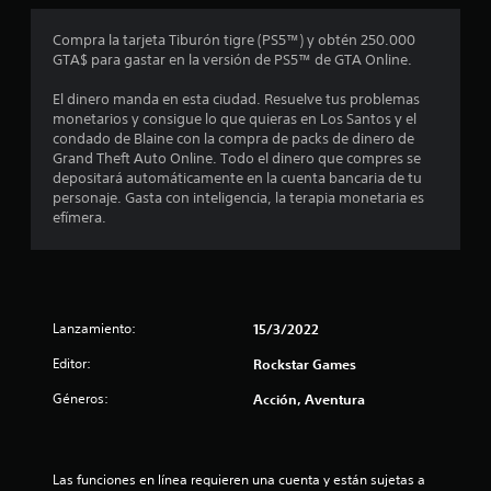
o
Compra la tarjeta Tiburón tigre (PS5™) y obtén 250.000
GTA$ para gastar en la versión de PS5™ de GTA Online.
m
El dinero manda en esta ciudad. Resuelve tus problemas
e
monetarios y consigue lo que quieras en Los Santos y el
condado de Blaine con la compra de packs de dinero de
d
Grand Theft Auto Online. Todo el dinero que compres se
depositará automáticamente en la cuenta bancaria de tu
i
personaje. Gasta con inteligencia, la terapia monetaria es
efímera.
o
:
3
Lanzamiento:
15/3/2022
.
Editor:
Rockstar Games
3
Géneros:
Acción, Aventura
6
e
Las funciones en línea requieren una cuenta y están sujetas a 