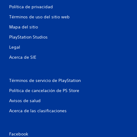
e
Política de privacidad
n
Términos de uso del sitio web
Mapa del sitio
u
PlayStation Studios
n
Legal
t
Acerca de SIE
o
t
Términos de servicio de PlayStation
a
Política de cancelación de PS Store
l
Avisos de salud
d
Acerca de las clasificaciones
e
2
Facebook