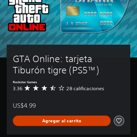
GTA Online: tarjeta 
Tiburón tigre (PS5™)
Rockstar Games
3.36
28 calificaciones
C
a
l
US$4.99
i
f
i
Agregar al carrito
c
a
c