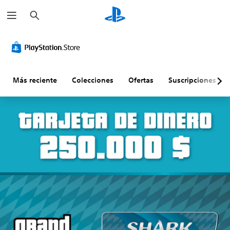
B
u
s
c
a
r
Más reciente
Colecciones
Ofertas
Suscripciones