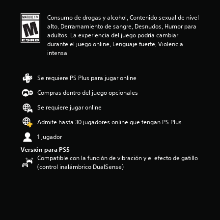
i
ó
Consumo de drogas y alcohol, Contenido sexual de nivel
n
alto, Derramamiento de sangre, Desnudos, Humor para
p
adultos, La experiencia del juego podría cambiar
r
durante el juego online, Lenguaje fuerte, Violencia
o
intensa
m
e
d
Se requiere PS Plus para jugar online
i
o
Compras dentro del juego opcionales
:
Se requiere jugar online
3
.
Admite hasta 30 jugadores online que tengan PS Plus
6
7
1 jugador
e
Versión para PS5
s
Compatible con la función de vibración y el efecto de gatillo
t
(control inalámbrico DualSense)
r
e
l
l
a
s