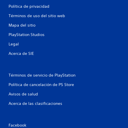
e
Política de privacidad
n
Términos de uso del sitio web
Mapa del sitio
u
PlayStation Studios
n
Legal
t
Acerca de SIE
o
t
Términos de servicio de PlayStation
a
Política de cancelación de PS Store
l
Avisos de salud
d
Acerca de las clasificaciones
e
1
Facebook