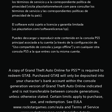
los términos de servicio y a la correspondiente política de 
s
privacidad (visita playstationnetwork.com para consultar los 
términos de servicio y las correspondientes políticas de 
t
privacidad de tu país).
r
El software está sujeto a licencia y garantía limitada 
(us.playstation.com/softwarelicense/sp).
e
Puedes descargar y reproducir este contenido en la consola PS5 
principal asociada a tu cuenta (a través de la configuración de 
l
“Uso compartido de consola y juego offline”) y en cualquier otra 
consola PS5 a la que entres con tu misma cuenta.
l
a
A copy of Grand Theft Auto Online for PS5™ is required to
s
redeem GTA$. Purchased GTA$ will only be deposited into
d
your character’s bank account within the console
generation version of Grand Theft Auto Online indicated
e
and is not transferable between console generations,
unless otherwise stated. Certain limits apply to purchase,
c
use, and redemption. See EULA
www.rockstargames.com/eula and Terms of Service
i