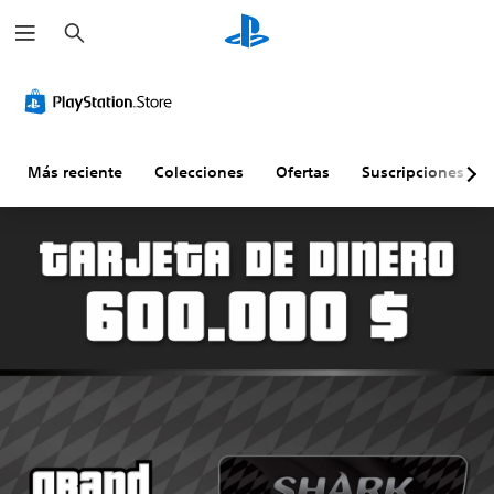
B
u
s
c
a
r
Más reciente
Colecciones
Ofertas
Suscripciones