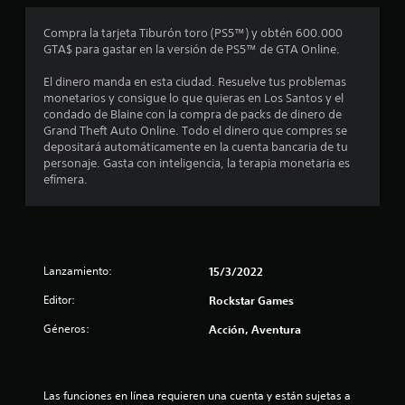
o
Compra la tarjeta Tiburón toro (PS5™) y obtén 600.000
GTA$ para gastar en la versión de PS5™ de GTA Online.
m
El dinero manda en esta ciudad. Resuelve tus problemas
e
monetarios y consigue lo que quieras en Los Santos y el
condado de Blaine con la compra de packs de dinero de
d
Grand Theft Auto Online. Todo el dinero que compres se
depositará automáticamente en la cuenta bancaria de tu
i
personaje. Gasta con inteligencia, la terapia monetaria es
efímera.
o
:
3
Lanzamiento:
15/3/2022
.
Editor:
Rockstar Games
6
Géneros:
Acción, Aventura
7
e
Las funciones en línea requieren una cuenta y están sujetas a 