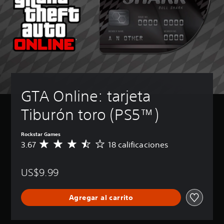
GTA Online: tarjeta 
Tiburón toro (PS5™)
Rockstar Games
3.67
18 calificaciones
C
a
l
US$9.99
i
f
i
Agregar al carrito
c
a
c