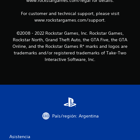
www.rockstargames.com/legal for details.
n
For customer and technical support, please visit
c
www.rockstargames.com/support.
o
©2008 - 2022 Rockstar Games, Inc. Rockstar Games,
Rockstar North, Grand Theft Auto, the GTA Five, the GTA
e
Online, and the Rockstar Games R* marks and logos are
s
trademarks and/or registered trademarks of Take-Two
Interactive Software, Inc.
t
r
e
l
l
País/región: Argentina
a
s
Asistencia