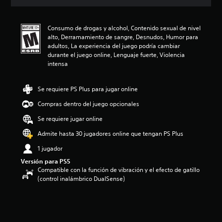
i
ó
n
Consumo de drogas y alcohol, Contenido sexual de nivel
p
alto, Derramamiento de sangre, Desnudos, Humor para
r
adultos, La experiencia del juego podría cambiar
o
durante el juego online, Lenguaje fuerte, Violencia
m
intensa
e
d
i
Se requiere PS Plus para jugar online
o
:
Compras dentro del juego opcionales
4
e
Se requiere jugar online
s
Admite hasta 30 jugadores online que tengan PS Plus
t
r
1 jugador
e
Versión para PS5
l
Compatible con la función de vibración y el efecto de gatillo
l
(control inalámbrico DualSense)
a
s
d
e
c