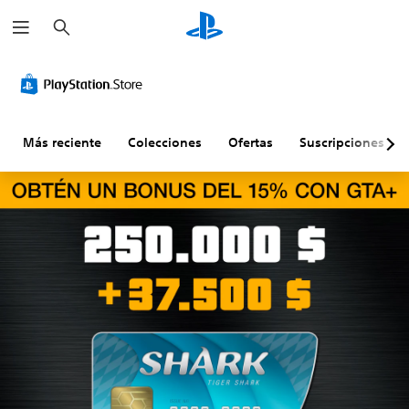
B
u
s
c
a
r
Más reciente
Colecciones
Ofertas
Suscripciones