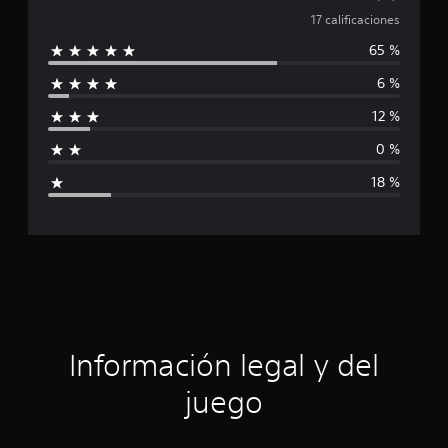
7
a
17 calificaciones
c
a
65 %
l
l
i
6 %
i
f
12 %
i
f
c
0 %
a
i
c
18 %
i
c
o
n
a
e
s
c
i
ó
Información legal y del
n
juego
p