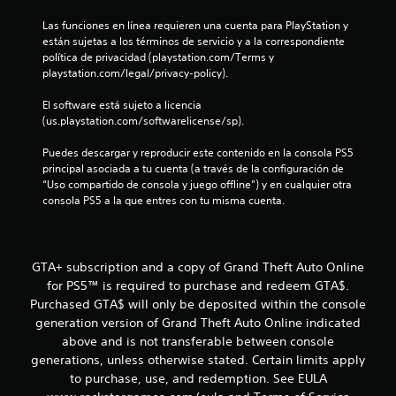
r
Las funciones en línea requieren una cuenta para PlayStation y 
e
están sujetas a los términos de servicio y a la correspondiente 
política de privacidad (playstation.com/Terms y 
l
playstation.com/legal/privacy-policy).
l
El software está sujeto a licencia 
(us.playstation.com/softwarelicense/sp).
a
Puedes descargar y reproducir este contenido en la consola PS5 
principal asociada a tu cuenta (a través de la configuración de 
s
“Uso compartido de consola y juego offline”) y en cualquier otra 
consola PS5 a la que entres con tu misma cuenta.
d
e
GTA+ subscription and a copy of Grand Theft Auto Online
c
for PS5™ is required to purchase and redeem GTA$.
i
Purchased GTA$ will only be deposited within the console
generation version of Grand Theft Auto Online indicated
n
above and is not transferable between console
generations, unless otherwise stated. Certain limits apply
c
to purchase, use, and redemption. See EULA