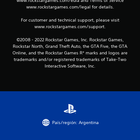
www.rockstargames.com/eula and Terms of Service
o
www.rockstargames.com/legal for details.
e
For customer and technical support, please visit
s
www.rockstargames.com/support.
t
©2008 - 2022 Rockstar Games, Inc. Rockstar Games,
Rockstar North, Grand Theft Auto, the GTA Five, the GTA
r
Online, and the Rockstar Games R* marks and logos are
e
trademarks and/or registered trademarks of Take-Two
Interactive Software, Inc.
l
l
a
s
e
País/región: Argentina
n