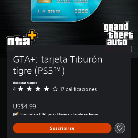
GTA+: tarjeta Tiburón 
tigre (PS5™)
Rockstar Games
4
17 calificaciones
C
a
l
US$4.99
i
f
Suscríbete a GTA+ para obtener contenido exclusivo
i
c
Suscribirse
a
c