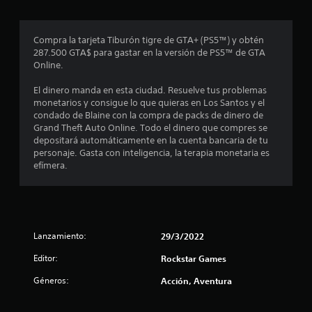
r
o
Compra la tarjeta Tiburón tigre de GTA+ (PS5™) y obtén
287.500 GTA$ para gastar en la versión de PS5™ de GTA
m
Online.
e
El dinero manda en esta ciudad. Resuelve tus problemas
monetarios y consigue lo que quieras en Los Santos y el
d
condado de Blaine con la compra de packs de dinero de
Grand Theft Auto Online. Todo el dinero que compres se
i
depositará automáticamente en la cuenta bancaria de tu
personaje. Gasta con inteligencia, la terapia monetaria es
o
efímera.
:
4
Lanzamiento:
29/3/2022
e
Editor:
Rockstar Games
s
Géneros:
Acción, Aventura
t