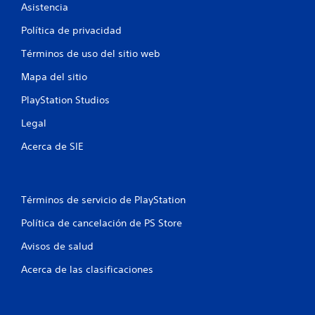
u
Asistencia
n
Política de privacidad
t
Términos de uso del sitio web
Mapa del sitio
o
PlayStation Studios
t
Legal
a
Acerca de SIE
l
d
Términos de servicio de PlayStation
e
Política de cancelación de PS Store
1
Avisos de salud
7
Acerca de las clasificaciones
c