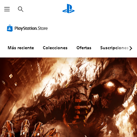
B
u
s
c
a
r
Más reciente
Colecciones
Ofertas
Suscripciones