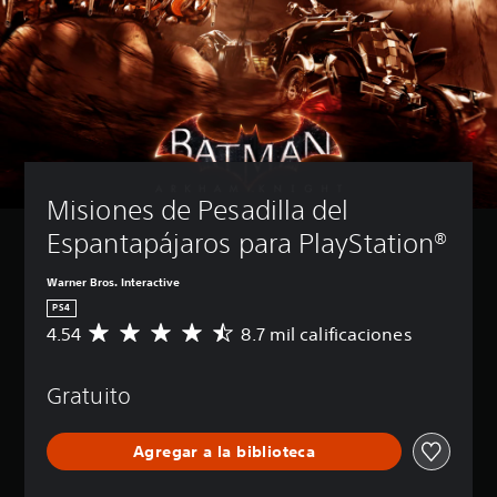
Misiones de Pesadilla del 
Espantapájaros para PlayStation®
Warner Bros. Interactive
PS4
4.54
8.7 mil calificaciones
C
a
l
Gratuito
i
f
i
Agregar a la biblioteca
c
a
c