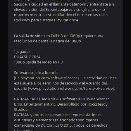
e
Sacude la ciudad en el flamante batimóvil y enfréntate a la
elevada visión del Espantapájaros y su ejército de no
d
muertos mientras estos difunden el terror en las calles.
Exclusivo para sistema PlayStation®4.
i
o
La salida de video en Full HD de 1080p requiere una
resolución de pantalla nativa de 1080p.
:
1 jugador
4
DUALSHOCK®4
1080p Salida de video en HD
.
Software sujeto a licencia
5
(us.playstation.com/softwarelicense). La actividad en línea
está sujeta a los Términos de servicio y al Acuerdo del
usuario (www.playstationnetwork.com/terms-of-service).
4
BATMAN: ARKHAM KNIGHT software © 2015 de Warner
e
Bros. Entertainment Inc. Desarrollado por Rocksteady
Studios.
s
BATMAN y todos los personajes, representaciones
distintivas y elementos relacionados son marcas
t
comerciales de DC Comics © 2015. Todos los derechos
reservados.