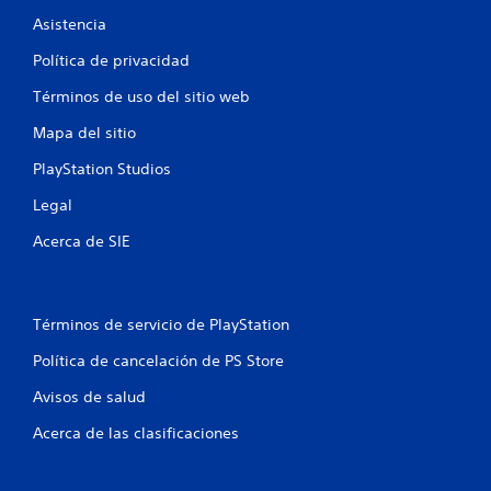
o
Asistencia
e
Política de privacidad
s
Términos de uso del sitio web
t
Mapa del sitio
r
PlayStation Studios
e
Legal
Acerca de SIE
l
l
a
Términos de servicio de PlayStation
Política de cancelación de PS Store
s
Avisos de salud
e
Acerca de las clasificaciones
n