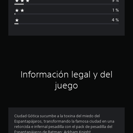
9 %
l
f
d
1 %
e
i
8
4 %
.
c
7
m
a
i
l
c
c
a
i
l
i
ó
f
Información legal y del
i
n
c
juego
a
p
c
i
o
r
n
e
o
Ciudad Gótica sucumbe a la toxina del miedo del
s
Espantapájaros, transformando la famosa ciudad en una
m
retorcida e infernal pesadilla con el pack de pesadilla del
Espantapájaros de Batman: Arkham Knight.