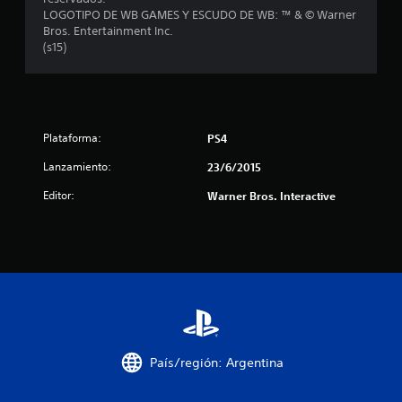
r
LOGOTIPO DE WB GAMES Y ESCUDO DE WB: ™ & © Warner
Bros. Entertainment Inc.
e
(s15)
l
l
a
Plataforma:
PS4
Lanzamiento:
23/6/2015
s
Editor:
Warner Bros. Interactive
d
e
c
i
n
País/región: Argentina
c