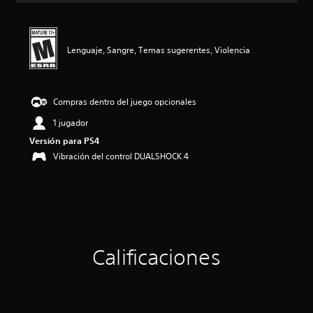
i
ó
n
p
Lenguaje, Sangre, Temas sugerentes, Violencia
r
o
m
e
Compras dentro del juego opcionales
d
1 jugador
i
o
Versión para PS4
:
Vibración del control DUALSHOCK 4
4
.
5
4
e
s
t
r
Calificaciones
e
l
l
a
s