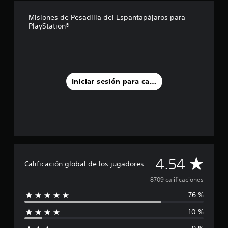
d
Misiones de Pesadilla del Espantapájaros para
e
PlayStation®
c
i
n
c
o
e
Iniciar sesión para calificar
s
t
r
e
l
l
a
s
e
C
4.54
Calificación global de los jugadores
n
u
a
8709 calificaciones
n
t
76 %
l
o
t
10 %
i
a