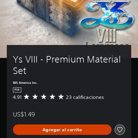
Ys VIII - Premium Material 
Set
NIS America Inc.
PS4
4.91
23 calificaciones
C
a
l
US$1.49
i
f
i
Agregar al carrito
c
a