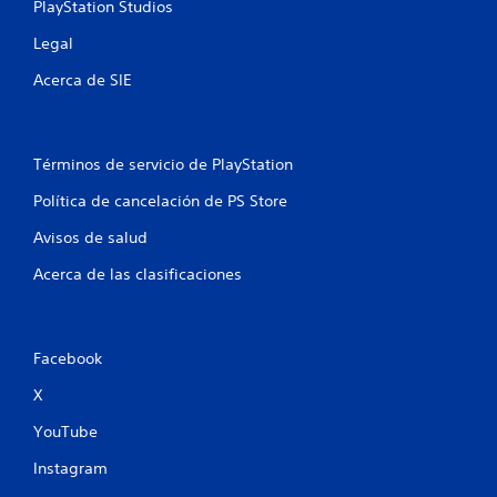
o
PlayStation Studios
e
Legal
s
Acerca de SIE
t
r
Términos de servicio de PlayStation
Política de cancelación de PS Store
e
Avisos de salud
l
Acerca de las clasificaciones
l
a
Facebook
s
X
e
YouTube
n
Instagram