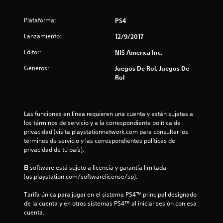
e
Plataforma:
d
PS4
Lanzamiento:
12/9/2017
i
Editor:
NIS America Inc.
o
Géneros:
Juegos De Rol, Juegos De
:
Rol
4
.
Las funciones en línea requieren una cuenta y están sujetas a 
los términos de servicio y a la correspondiente política de 
9
privacidad (visita playstationnetwork.com para consultar los 
términos de servicio y las correspondientes políticas de 
1
privacidad de tu país).
El software está sujeto a licencia y garantía limitada 
e
(us.playstation.com/softwarelicense/sp).
s
Tarifa única para jugar en el sistema PS4™ principal designado 
de la cuenta y en otros sistemas PS4™ al iniciar sesión con esa 
t
cuenta.