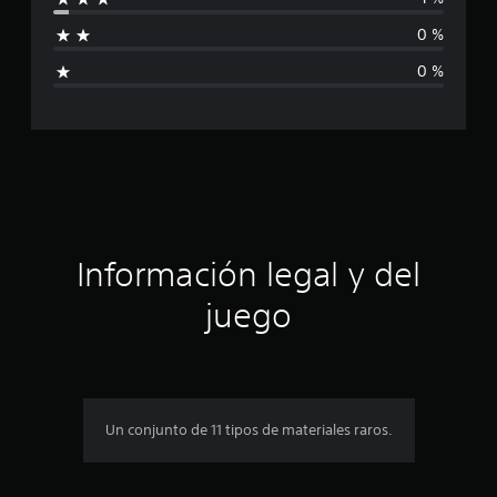
f
l
0 %
d
i
e
0 %
2
c
3
c
a
a
l
c
i
f
i
i
c
ó
a
Información legal y del
c
n
i
juego
o
n
p
e
s
r
o
Un conjunto de 11 tipos de materiales raros.
m