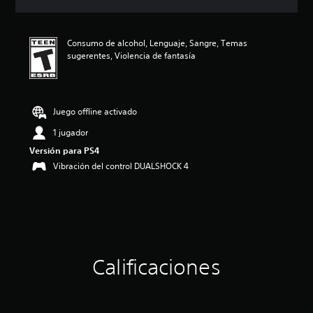
c
i
ó
Consumo de alcohol, Lenguaje, Sangre, Temas
n
sugerentes, Violencia de fantasía
p
r
o
m
e
Juego offline activado
d
1 jugador
i
o
Versión para PS4
:
Vibración del control DUALSHOCK 4
4
.
9
1
e
s
t
r
Calificaciones
e
l
l
a