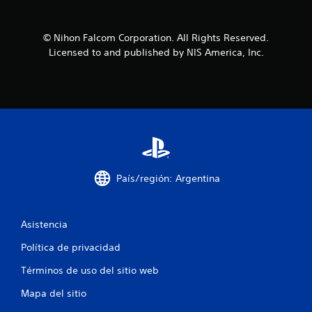
r
e
© Nihon Falcom Corporation. All Rights Reserved.
l
Licensed to and published by NIS America, Inc.
l
a
s
d
País/región: Argentina
e
c
Asistencia
i
Política de privacidad
n
Términos de uso del sitio web
c
Mapa del sitio