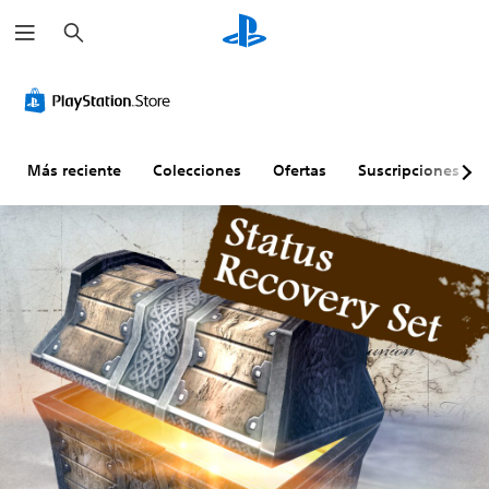
B
u
s
c
a
r
Más reciente
Colecciones
Ofertas
Suscripciones