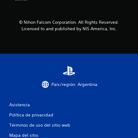
l
a
© Nihon Falcom Corporation. All Rights Reserved.
s
Licensed to and published by NIS America, Inc.
d
e
c
i
n
País/región: Argentina
c
o
Asistencia
e
Política de privacidad
Términos de uso del sitio web
s
Mapa del sitio