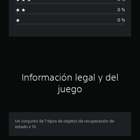
f
1
0 %
3
i
c
0 %
a
c
l
i
a
f
i
c
c
a
i
c
i
ó
o
Información legal y del
n
n
e
juego
s
p
r
o
Un conjunto de 7 tipos de objetos de recuperación de
estado x 10.
m