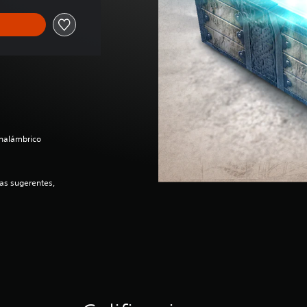
inalámbrico
as sugerentes,