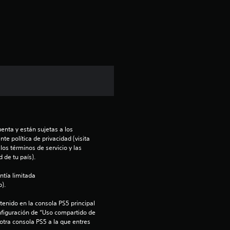
c
i
ó
n
p
r
enta y están sujetas a los 
o
te política de privacidad (visita 
os términos de servicio y las 
m
 de tu país).
ntía limitada 
e
).
d
enido en la consola PS5 principal 
nfiguración de “Uso compartido de 
i
 otra consola PS5 a la que entres 