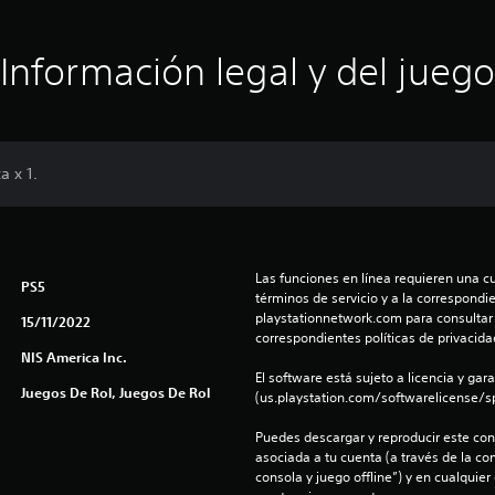
Información legal y del juego
a x 1.
Las funciones en línea requieren una cu
PS5
términos de servicio y a la correspondien
playstationnetwork.com para consultar l
15/11/2022
correspondientes políticas de privacidad
NIS America Inc.
El software está sujeto a licencia y gara
Juegos De Rol, Juegos De Rol
(us.playstation.com/softwarelicense/sp
Puedes descargar y reproducir este cont
asociada a tu cuenta (a través de la co
consola y juego offline”) y en cualquier