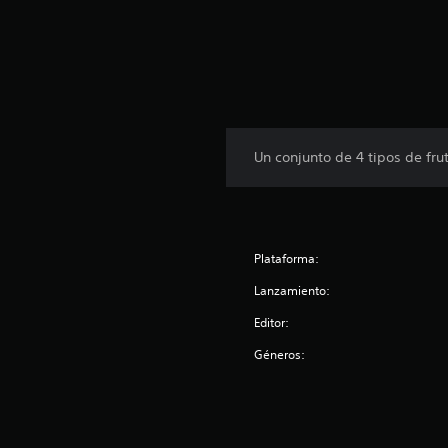
t
o
t
a
l
d
e
4
c
Un conjunto de 4 tipos de frut
a
l
i
f
i
Plataforma:
c
a
Lanzamiento:
c
Editor:
i
o
Géneros:
n
e
s