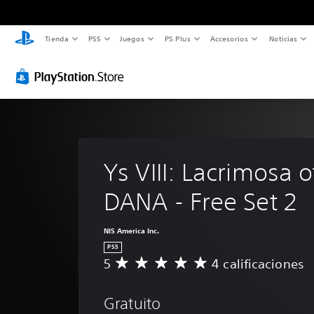
Tienda
PS5
Juegos
PS Plus
Accesorios
Noticias
Ys VIII: Lacrimosa o
DANA - Free Set 2
NIS America Inc.
PS5
5
4 calificaciones
C
a
l
Gratuito
i