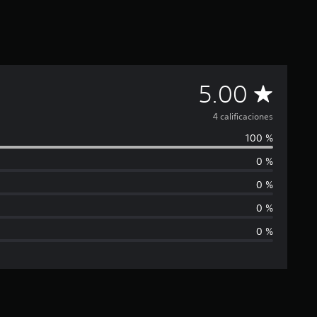
C
5.00
a
4 calificaciones
100 %
l
0 %
i
0 %
f
0 %
0 %
i
c
a