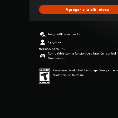
f
i
Agregar a la biblioteca
c
a
c
i
ó
Juego offline activado
n
p
1 jugador
r
Versión para PS5
o
Compatible con la función de vibración (control 
m
DualSense)
e
d
Consumo de alcohol, Lenguaje, Sangre, Tem
i
Violencia de fantasía
o
:
5
e
s
t
r
e
l