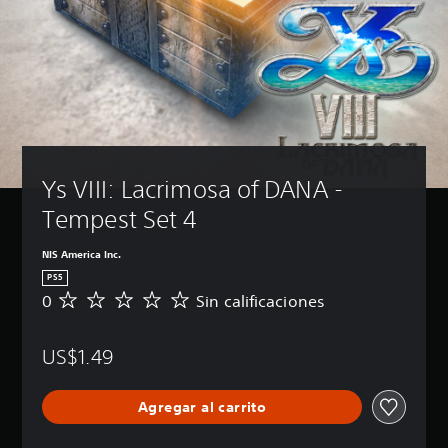
Ys VIII: Lacrimosa of DANA - 
Tempest Set 4
NIS America Inc.
PS5
0
Sin calificaciones
S
i
n
US$1.49
c
a
l
Agregar al carrito
i
f
i