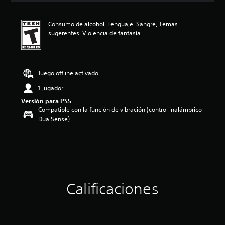
c
a
Consumo de alcohol, Lenguaje, Sangre, Temas
c
sugerentes, Violencia de fantasía
i
o
n
e
s
Juego offline activado
1 jugador
Versión para PS5
Compatible con la función de vibración (control inalámbrico
DualSense)
Calificaciones