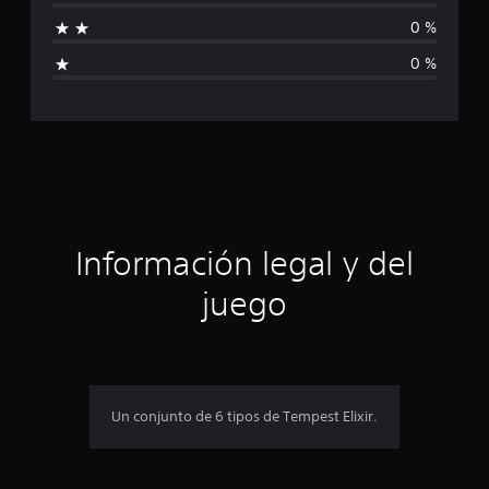
a
0 %
l
0 %
i
f
i
c
a
Información legal y del
c
juego
i
o
n
Un conjunto de 6 tipos de Tempest Elixir.
e