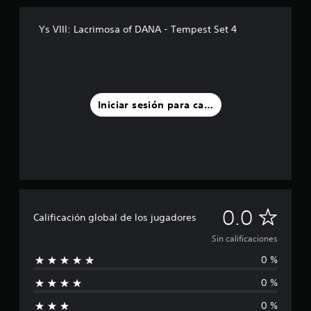
Ys VIII: Lacrimosa of DANA - Tempest Set 4
Iniciar sesión para calificar
S
0.0
Calificación global de los jugadores
i
Sin calificaciones
0 %
n
0 %
c
0 %