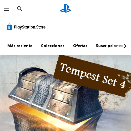
B
u
s
c
a
r
Más reciente
Colecciones
Ofertas
Suscripciones