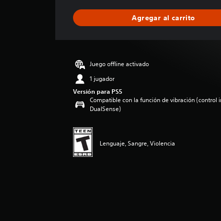
f
i
Agregar al carrito
c
a
c
i
ó
Juego offline activado
n
p
1 jugador
r
Versión para PS5
o
Compatible con la función de vibración (control 
m
DualSense)
e
d
i
o
Lenguaje, Sangre, Violencia
:
5
e
s
t
r
e
l