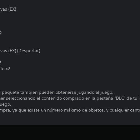
vas (EX)
2
as (EX) (Despertar)
2
le x2
te paquete también pueden obtenerse jugando al juego.
er seleccionando el contenido comprado en la pestaña "DLC" de tu i
juego.
compra, ya que existe un número máximo de objetos, y cualquier cant