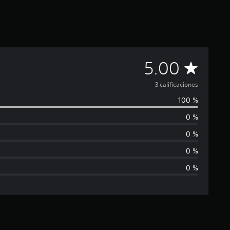
C
5.00
a
3 calificaciones
100 %
l
0 %
i
0 %
f
0 %
0 %
i
c
a