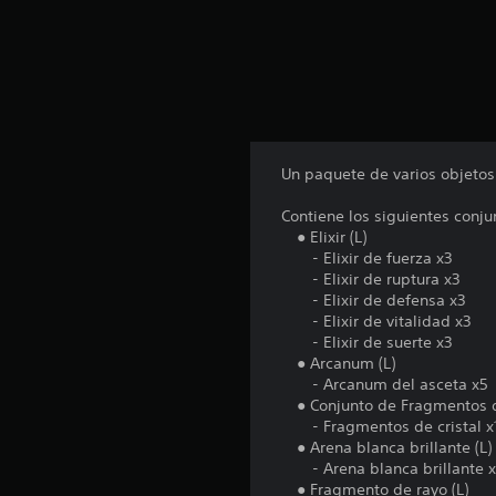
t
o
t
a
l
d
e
3
c
Un paquete de varios objetos
a
l
Contiene los siguientes conju
i
● Elixir (L)
f
- Elixir de fuerza x3
i
- Elixir de ruptura x3
c
- Elixir de defensa x3
a
- Elixir de vitalidad x3
c
- Elixir de suerte x3
i
● Arcanum (L)
o
- Arcanum del asceta x5
n
● Conjunto de Fragmentos de
e
- Fragmentos de cristal x
s
● Arena blanca brillante (L)
- Arena blanca brillante 
● Fragmento de rayo (L)