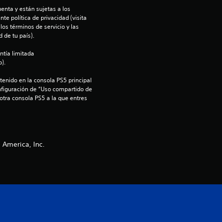
enta y están sujetas a los 
t
te política de privacidad (visita 
os términos de servicio y las 
o
 de tu país).
t
ntía limitada 
).
a
enido en la consola PS5 principal 
nfiguración de “Uso compartido de 
l
 otra consola PS5 a la que entres 
d
e
 America, Inc.
3
c
a