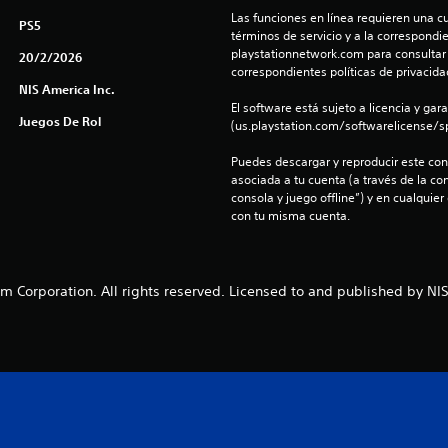
Las funciones en línea requieren una cu
PS5
términos de servicio y a la correspondien
playstationnetwork.com para consultar l
20/2/2026
correspondientes políticas de privacidad
NIS America Inc.
El software está sujeto a licencia y gara
Juegos De Rol
(us.playstation.com/softwarelicense/sp
Puedes descargar y reproducir este cont
asociada a tu cuenta (a través de la co
consola y juego offline”) y en cualquier
con tu misma cuenta.
m Corporation. All rights reserved. Licensed to and published by NIS