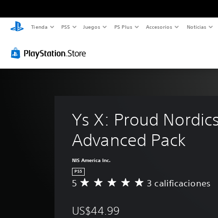
Tienda
PS5
Juegos
PS Plus
Accesorios
Noticias
Ys X: Proud Nordics
Advanced Pack
NIS America Inc.
PS5
5
3 calificaciones
C
a
l
US$44.99
i