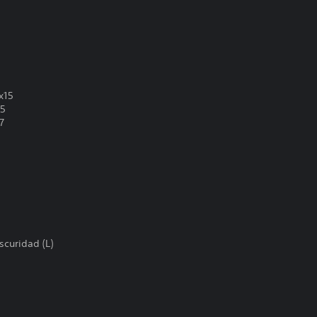
x15
15
7
curidad (L)