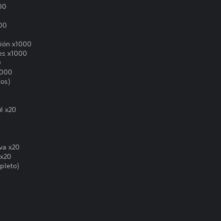
00
00
ión x1000
es x1000
0
1000
os)
l x20
va x20
 x20
pleto)