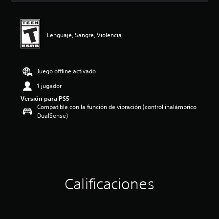
i
ó
n
p
Lenguaje, Sangre, Violencia
r
o
m
e
Juego offline activado
d
1 jugador
i
o
Versión para PS5
:
Compatible con la función de vibración (control inalámbrico
5
DualSense)
e
s
t
r
e
l
l
Calificaciones
a
s
d
e
c