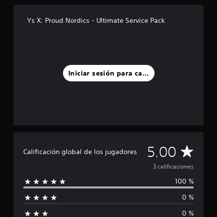
i
n
Ys X: Proud Nordics - Ultimate Service Pack
c
o
e
s
t
r
Iniciar sesión para calificar
e
l
l
a
s
e
n
u
C
5.00
n
Calificación global de los jugadores
t
a
o
3 calificaciones
t
100 %
l
a
l
0 %
i
d
e
0 %