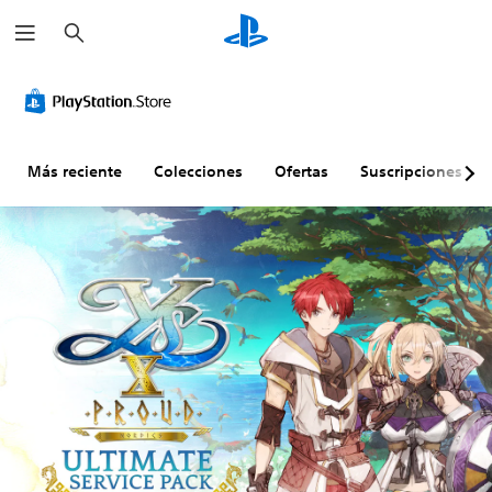
B
u
s
c
a
r
Más reciente
Colecciones
Ofertas
Suscripciones