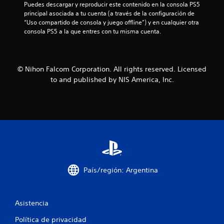
l
Puedes descargar y reproducir este contenido en la consola PS5 
principal asociada a tu cuenta (a través de la configuración de 
a
“Uso compartido de consola y juego offline”) y en cualquier otra 
consola PS5 a la que entres con tu misma cuenta.
s
d
© Nihon Falcom Corporation. All rights reserved. Licensed
e
to and published by NIS America, Inc.
c
i
n
c
o
País/región: Argentina
e
s
Asistencia
t
Política de privacidad