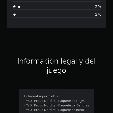
3
f
c
0 %
a
i
l
0 %
i
c
f
i
a
c
a
c
c
i
i
o
n
ó
Información legal y del
e
s
n
juego
p
r
o
Incluye el siguiente DLC:
- Ys X: Proud Nordics - Paquete de trajes
m
- Ys X: Proud Nordics - Paquete del Sandras
- Ys X: Proud Nordics - Paquete de inicio