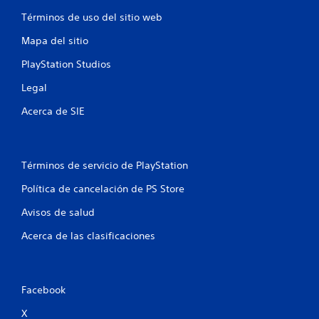
Términos de uso del sitio web
r
Mapa del sitio
e
PlayStation Studios
l
Legal
l
Acerca de SIE
a
s
Términos de servicio de PlayStation
e
Política de cancelación de PS Store
n
Avisos de salud
u
Acerca de las clasificaciones
n
t
Facebook
o
X