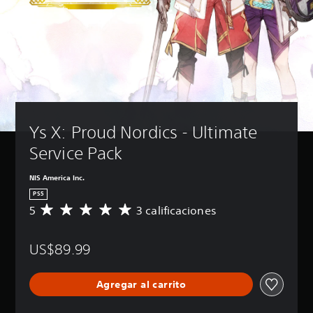
Ys X: Proud Nordics - Ultimate 
Service Pack
NIS America Inc.
PS5
5
3 calificaciones
C
a
l
US$89.99
i
f
i
Agregar al carrito
c
a
c