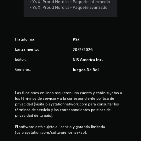
e
- Ys X: Proud Nordics - Paquete intermedio
- Ys X: Proud Nordics - Paquete avanzado
d
i
o
Plataforma:
PS5
:
Lanzamiento:
20/2/2026
5
Editor:
NIS America Inc.
e
Géneros:
Juegos De Rol
s
t
Las funciones en línea requieren una cuenta y están sujetas a 
los términos de servicio y a la correspondiente política de 
privacidad (visita playstationnetwork.com para consultar los 
r
términos de servicio y las correspondientes políticas de 
privacidad de tu país).
e
El software está sujeto a licencia y garantía limitada 
l
(us.playstation.com/softwarelicense/sp).