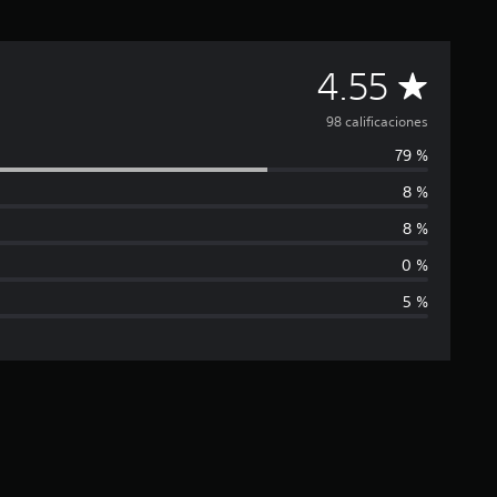
C
4.55
a
98 calificaciones
79 %
l
8 %
i
8 %
f
0 %
5 %
i
c
a
c