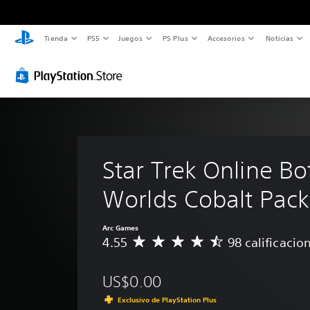
Tienda
PS5
Juegos
PS Plus
Accesorios
Noticias
Star Trek Online Bo
Worlds Cobalt Pack
Arc Games
4.55
98 calificacio
C
a
l
US$0.00
i
f
Exclusivo de PlayStation Plus
i