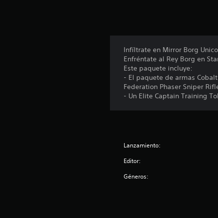
n
t
o
t
a
Infíltrate en Mirror Borg Uni
l
Enfréntate al Rey Borg en Sta
d
Este paquete incluye:
e
- El paquete de armas Cobalt 
9
Federation Phaser Sniper Rifl
8
- Un Elite Captain Training T
c
a
l
i
f
Lanzamiento:
i
c
Editor:
a
c
Géneros:
i
o
n
e