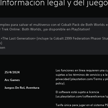
Información legal y del juego
complex para salvar el multiverso con el Cobalt Pack de Both Worlds e
r Trek Online: Both Worlds, ¡ya disponible en PlayStation!
«The Last Generation» (incluye la Cobalt 2399 Federation Phaser Stun
e)
oken
Las funciones en línea requieren una cu
25/4/2024
sujetas a los términos de servicio y a la
privacidad (playstation.com/Terms y pl
Arc Games
policy).
Juegos De Rol, Aventura
El software está sujeto a licencia 
(us.playstation.com/softwarelicense/sp
Tarifa única para jugar en el sistema P