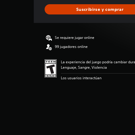
c
Suscribirse y comprar
a
c
i
ó
n
Se requiere jugar online
p
r
99 jugadores online
o
m
La experiencia del juego podría cambiar dura
e
Lenguaje, Sangre, Violencia
d
i
Los usuarios interactúan
o
:
4
.
5
5
e
s
t
r