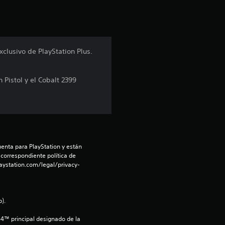
i
ó
n
xclusivo de PlayStation Plus.
p
 Pistol y el Cobalt 2399
r
o
m
e
enta para PlayStation y están 
 correspondiente política de 
aystation.com/legal/privacy-
d
i
).
o
S4™ principal designado de la 