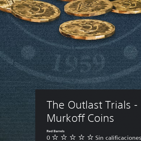
The Outlast Trials -
Murkoff Coins
Red Barrels
0
Sin calificacione
S