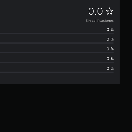
S
0.0
i
Sin calificaciones
0 %
n
0 %
c
0 %
a
0 %
0 %
l
i
f
i
c