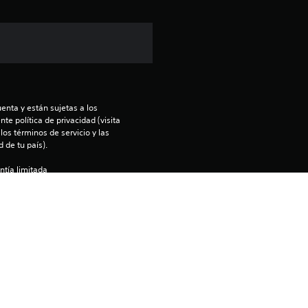
a
c
i
o
enta y están sujetas a los 
n
te política de privacidad (visita 
os términos de servicio y las 
e
 de tu país).
ntía limitada 
s
).
enido en la consola PS5 principal 
nfiguración de “Uso compartido de 
 otra consola PS5 a la que entres 
rels Inc.