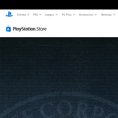
Tienda
PS5
Juegos
PS Plus
Accesorios
Noticias