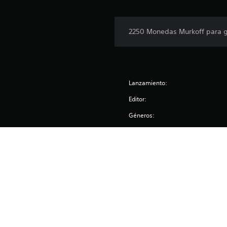
2250 Monedas Murkoff para ga
Lanzamiento:
Editor:
Géneros:
Outlast,