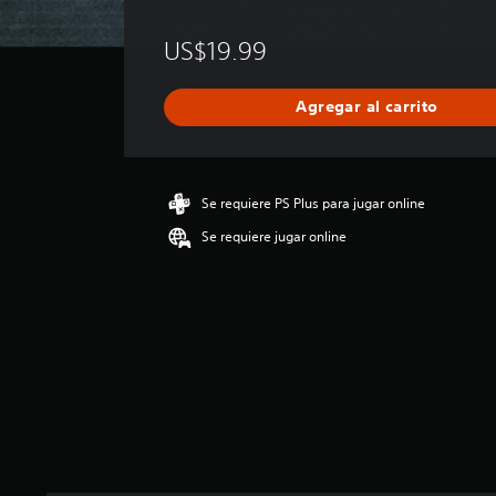
i
n
US$19.99
c
a
l
Agregar al carrito
i
f
i
c
a
Se requiere PS Plus para jugar online
c
Se requiere jugar online
i
o
n
e
s