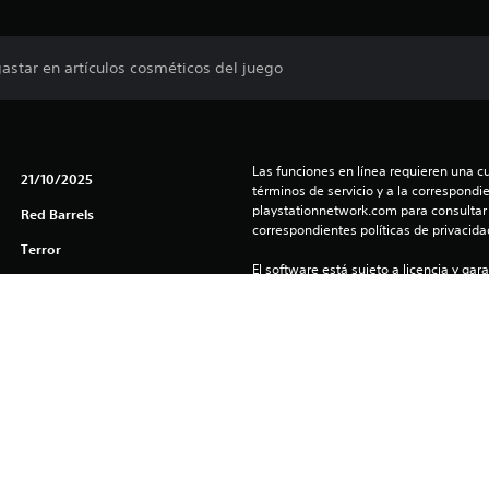
star en artículos cosméticos del juego
Las funciones en línea requieren una cu
21/10/2025
términos de servicio y a la correspondien
playstationnetwork.com para consultar l
Red Barrels
correspondientes políticas de privacidad
Terror
El software está sujeto a licencia y gara
(us.playstation.com/softwarelicense/sp
Puedes descargar y reproducir este cont
asociada a tu cuenta (a través de la co
consola y juego offline”) y en cualquier
con tu misma cuenta.
 Outlast: Whistleblower, Outlast 2 & The Outlast Trials © 2017 Red Bar