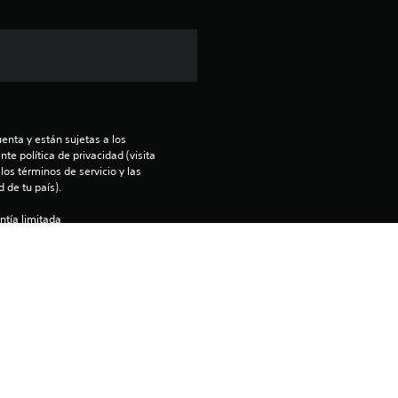
ó
n
p
r
enta y están sujetas a los 
o
te política de privacidad (visita 
os términos de servicio y las 
m
 de tu país).
ntía limitada 
e
).
d
enido en la consola PS5 principal 
nfiguración de “Uso compartido de 
i
 otra consola PS5 a la que entres 
o
:
rels Inc.