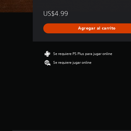
a
l
US$4.99
i
f
i
Agregar al carrito
c
a
c
i
ó
Se requiere PS Plus para jugar online
n
Se requiere jugar online
p
r
o
m
e
d
i
o
:
4
.
2
e