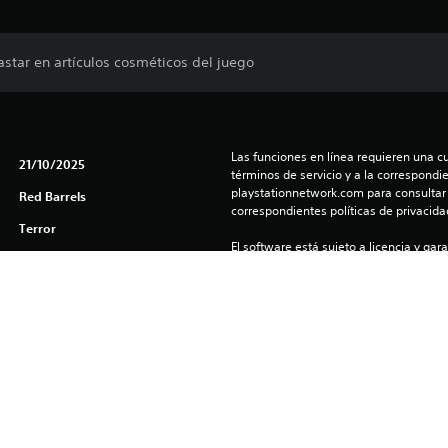
tar en artículos cosméticos del juego
Las funciones en línea requieren una cu
21/10/2025
términos de servicio y a la correspondien
playstationnetwork.com para consultar l
Red Barrels
correspondientes políticas de privacidad
Terror
El software está sujeto a licencia y gara
(us.playstation.com/softwarelicense/sp
Puedes descargar y reproducir este cont
asociada a tu cuenta (a través de la co
consola y juego offline”) y en cualquier
con tu misma cuenta.
 Outlast: Whistleblower, Outlast 2 & The Outlast Trials © 2017 Red Bar