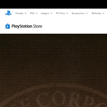
Tienda
PS5
Juegos
PS Plus
Accesorios
Noticias