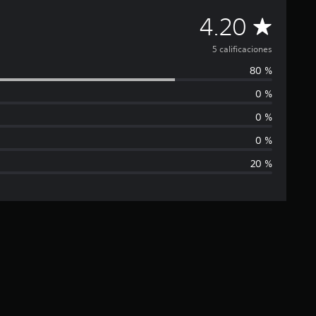
C
4.20
a
5 calificaciones
80 %
l
0 %
i
0 %
f
0 %
20 %
i
c
a
c
i