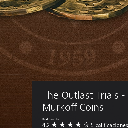
The Outlast Trials -
Murkoff Coins
Red Barrels
4.2
5 calificacione
C