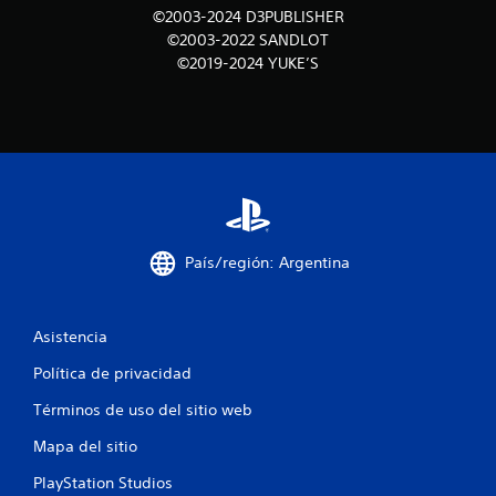
d
©2003-2024 D3PUBLISHER
©2003-2022 SANDLOT
e
©2019-2024 YUKE’S
c
i
n
c
o
País/región: Argentina
e
s
Asistencia
t
Política de privacidad
Términos de uso del sitio web
r
Mapa del sitio
e
PlayStation Studios