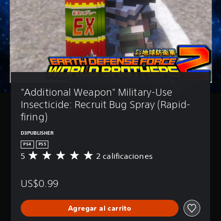
"Additional Weapon" Military-Use 
Insecticide: Recruit Bug Spray (Rapid-
firing)
D3PUBLISHER
PS4
PS5
5
2 calificaciones
C
a
l
US$0.99
i
f
i
Agregar al carrito
c
a