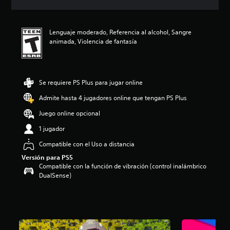
c
i
ó
Lenguaje moderado, Referencia al alcohol, Sangre
n
animada, Violencia de fantasía
p
r
o
m
e
Se requiere PS Plus para jugar online
d
Admite hasta 4 jugadores online que tengan PS Plus
i
o
Juego online opcional
:
5
1 jugador
e
Compatible con el Uso a distancia
s
t
Versión para PS5
r
Compatible con la función de vibración (control inalámbrico
e
DualSense)
l
l
a
s
d
e