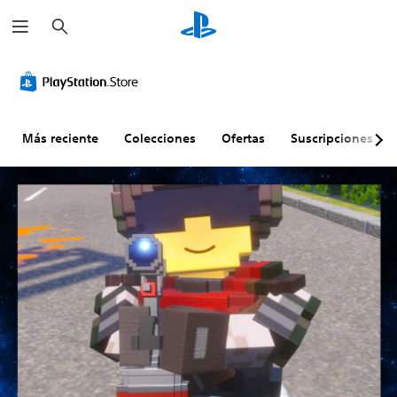
B
u
s
c
a
r
Más reciente
Colecciones
Ofertas
Suscripciones