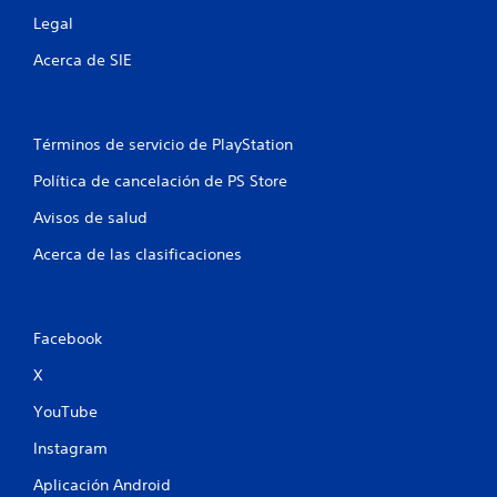
l
Legal
l
Acerca de SIE
a
s
Términos de servicio de PlayStation
e
Política de cancelación de PS Store
n
Avisos de salud
u
Acerca de las clasificaciones
n
t
Facebook
o
X
t
YouTube
a
Instagram
Aplicación Android