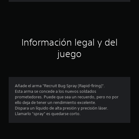
a
c
i
ó
Información legal y del
n
juego
p
r
o
Añade el arma "Recruit Bug Spray (Rapid-firing)".
Esta arma se concede a los nuevos soldados
m
prometedores. Puede que sea un recuerdo, pero no por
ello deja de tener un rendimiento excelente.
e
Dispara un líquido de alta presión y precisión láser.
Llamarlo "spray" es quedarse corto.
d
i