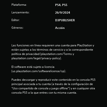
o
Plataforma:
PS4, PS5
:
Lanzamiento:
26/9/2024
5
Editor:
D3PUBLISHER
e
Géneros:
Acción
s
t
Las funciones en línea requieren una cuenta para PlayStation y 
están sujetas a los términos de servicio y a la correspondiente 
política de privacidad (playstation.com/Terms y 
r
playstation.com/legal/privacy-policy).
e
El software está sujeto a licencia 
(us.playstation.com/softwarelicense/sp).
l
Puedes descargar y reproducir este contenido en la consola PS5 
l
principal asociada a tu cuenta (a través de la configuración de 
“Uso compartido de consola y juego offline”) y en cualquier otra 
a
consola PS5 a la que entres con tu misma cuenta.
s