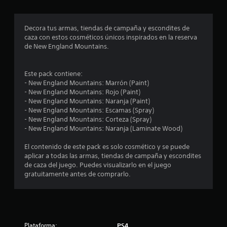
u
e
t
i
e
o
s
c
c
.
e
Decora tus armas, tiendas de campaña y escondites de
a
a
caza con estos cosméticos únicos inspirados en la reserva
)
i
n
de New England Mountains.
S
m
n
e
á
o
s
Este pack contiene:
c
f
f
- New England Mountains: Marrón (Paint)
r
á
- New England Mountains: Rojo (Paint)
o
e
c
- New England Mountains: Naranja (Paint)
c
i
- New England Mountains: Escamas (Spray)
e
e
l
- New England Mountains: Corteza (Spray)
n
e
- New England Mountains: Naranja (Laminate Wood)
a
s
s
l
d
El contenido de este pack es solo cosmético y se puede
g
t
e
aplicar a todas las armas, tiendas de campaña y escondites
u
l
de caza del juego. Puedes visualizarlo en el juego
n
r
e
gratuitamente antes de comprarlo.
a
e
s
e
r
o
.
p
l
c
Plataforma:
i
PS4