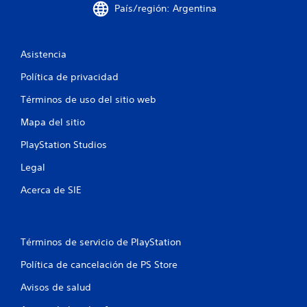
a
y
País/región: Argentina
s
c
t
i
i
Asistencia
c
k
o
Política de privacidad
a
j
n
Términos de uso del sitio web
u
Mapa del sitio
e
s
t
PlayStation Studios
s
a
b
Legal
l
Acerca de SIE
e
(
b
á
Términos de servicio de PlayStation
s
i
Política de cancelación de PS Store
c
Avisos de salud
a
)