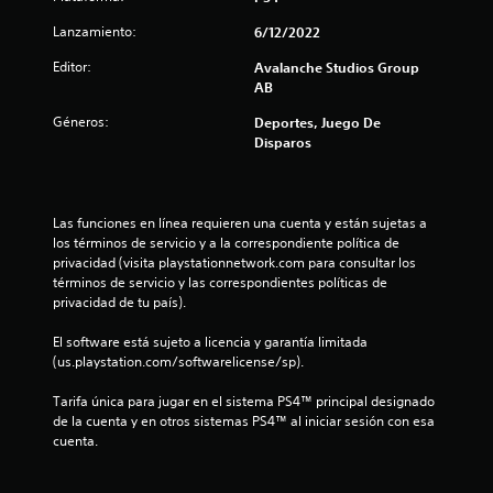
l
o
Lanzamiento:
6/12/2022
n
a
e
Editor:
Avalanche Studios Group
s
s
AB
d
e
Géneros:
Deportes, Juego De
e
s
Disparos
e
n
n
s
u
i
Las funciones en línea requieren una cuenta y están sujetas a 
b
los términos de servicio y a la correspondiente política de 
n
i
privacidad (visita playstationnetwork.com para consultar los 
l
términos de servicio y las correspondientes políticas de 
t
i
privacidad de tu país).
d
o
a
El software está sujeto a licencia y garantía limitada 
d
(us.playstation.com/softwarelicense/sp).
t
d
e
Tarifa única para jugar en el sistema PS4™ principal designado 
a
l
de la cuenta y en otros sistemas PS4™ al iniciar sesión con esa 
o
cuenta.
l
s
j
o