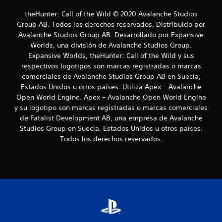
d
y
theHunter: Call of the Wild © 2020 Avalanche Studios
s
e
Group AB. Todos los derechos reservados. Distribuido por
t
Avalanche Studios Group AB. Desarrollado por Expansive
i
7
c
Worlds, una división de Avalanche Studios Group.
k
3
Expansive Worlds, theHunter: Call of the Wild y sus
s
respectivos logotipos son marcas registradas o marcas
.
6
comerciales de Avalanche Studios Group AB en Suecia,
Estados Unidos u otros países. Utiliza Apex – Avalanche
c
I
Open World Engine. Apex – Avalanche Open World Engine
n
y su logotipo son marcas registradas o marcas comerciales
a
v
de Fatalist Development AB, una empresa de Avalanche
e
Studios Group en Suecia, Estados Unidos u otros países.
l
r
Todos los derechos reservados.
s
i
i
ó
f
n
i
d
e
c
j
o