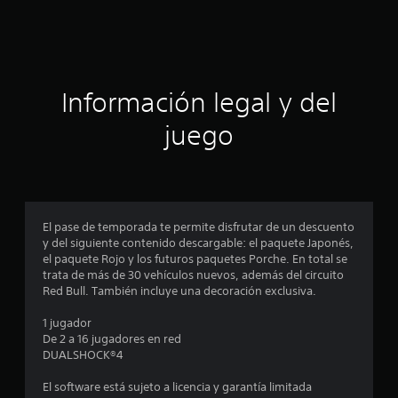
d
c
e
5
i
3
8
c
ó
Información legal y del
a
l
n
juego
i
f
p
i
c
r
a
c
o
El pase de temporada te permite disfrutar de un descuento
i
y del siguiente contenido descargable: el paquete Japonés,
o
m
el paquete Rojo y los futuros paquetes Porche. En total se
n
trata de más de 30 vehículos nuevos, además del circuito
e
e
Red Bull. También incluye una decoración exclusiva.
s
d
1 jugador
De 2 a 16 jugadores en red
i
DUALSHOCK®4
o
El software está sujeto a licencia y garantía limitada