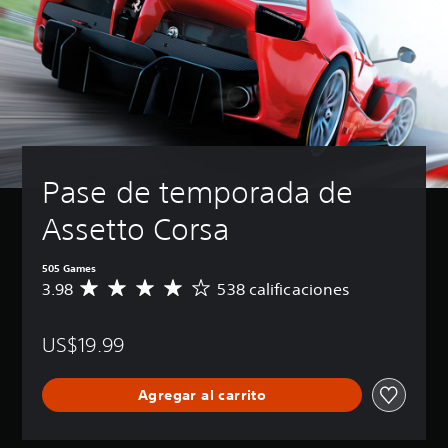
Pase de temporada de 
Assetto Corsa
505 Games
3.98
538 calificaciones
C
a
l
US$19.99
i
f
i
Agregar al carrito
c
a
c