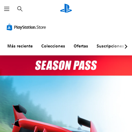
B
u
s
c
a
r
Más reciente
Colecciones
Ofertas
Suscripciones