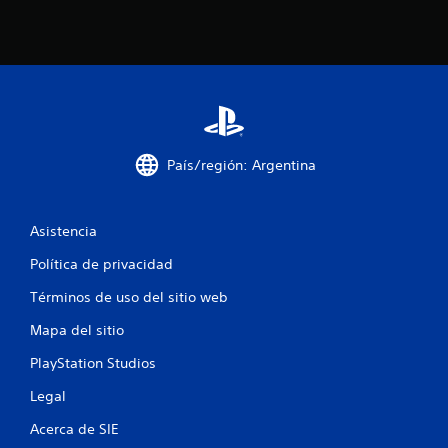
a
s
d
e
c
País/región: Argentina
i
Asistencia
n
Política de privacidad
c
Términos de uso del sitio web
o
Mapa del sitio
e
PlayStation Studios
s
Legal
t
Acerca de SIE