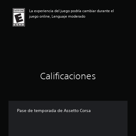
i
ó
La experiencia del juego podría cambiar durante el
n
juego online, Lenguaje moderado
p
r
o
m
e
d
i
o
:
3
.
Calificaciones
9
8
e
s
t
r
Pase de temporada de Assetto Corsa
e
l
l
a
s