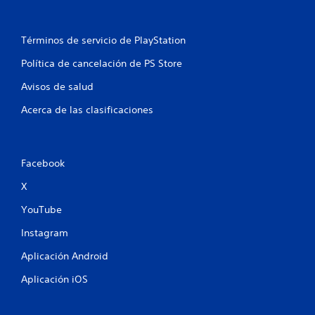
r
e
Términos de servicio de PlayStation
l
Política de cancelación de PS Store
Avisos de salud
l
Acerca de las clasificaciones
a
s
Facebook
e
X
n
YouTube
u
Instagram
n
Aplicación Android
t
Aplicación iOS
o