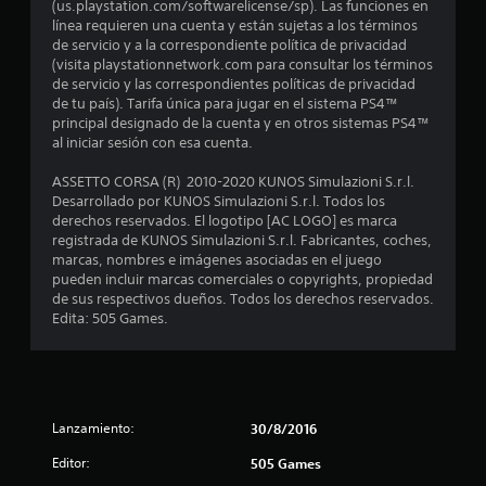
(us.playstation.com/softwarelicense/sp). Las funciones en
:
línea requieren una cuenta y están sujetas a los términos
de servicio y a la correspondiente política de privacidad
3
(visita playstationnetwork.com para consultar los términos
de servicio y las correspondientes políticas de privacidad
.
de tu país). Tarifa única para jugar en el sistema PS4™
principal designado de la cuenta y en otros sistemas PS4™
9
al iniciar sesión con esa cuenta.
ASSETTO CORSA (R) 2010-2020 KUNOS Simulazioni S.r.l.
8
Desarrollado por KUNOS Simulazioni S.r.l. Todos los
derechos reservados. El logotipo [AC LOGO] es marca
e
registrada de KUNOS Simulazioni S.r.l. Fabricantes, coches,
marcas, nombres e imágenes asociadas en el juego
s
pueden incluir marcas comerciales o copyrights, propiedad
de sus respectivos dueños. Todos los derechos reservados.
t
Edita: 505 Games.
r
e
l
Lanzamiento:
30/8/2016
Editor:
l
505 Games