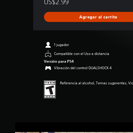
US$2.99
i
f
i
Agregar al carrito
c
a
c
i
ó
1 jugador
n
p
Compatible con el Uso a distancia
r
Versión para PS4
o
Vibración del control DUALSHOCK 4
m
e
d
Referencia al alcohol, Temas sugerentes, Vio
i
o
:
5
e
s
t
r
e