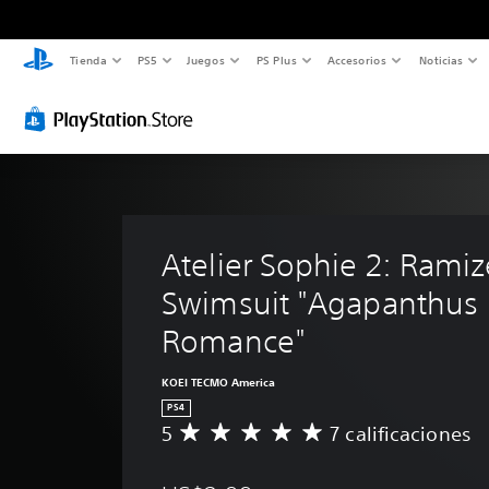
Tienda
PS5
Juegos
PS Plus
Accesorios
Noticias
Atelier Sophie 2: Ramize
Swimsuit "Agapanthus 
Romance"
KOEI TECMO America
PS4
5
7 calificaciones
C
a
l