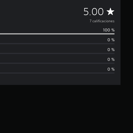
C
5.00
a
7 calificaciones
100 %
l
0 %
i
0 %
f
0 %
0 %
i
c
a
c
i