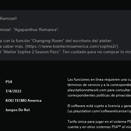
 Ramizel!
amizel: "Agapanthus Romance".
con la función "Changing Room" del escritorio del atelier.
para saber más. (https://www.koeitecmoamerica.com/sophie2/)
el "Atelier Sophie 2 Season Pass". Ten cuidado para no comprar lo m
Las funciones en línea requieren una cu
PS4
términos de servicio y a la correspondien
playstationnetwork.com para consultar l
7/4/2022
correspondientes políticas de privacidad
KOEI TECMO America
El software está sujeto a licencia y gara
Juegos De Rol
(us.playstation.com/softwarelicense/sp
Tarifa única para jugar en el sistema P
cuenta y en otros sistemas PS4™ al inic