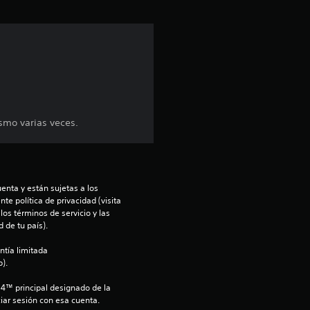
ó
n
p
r
o
ismo varias veces.
m
e
enta y están sujetas a los 
te política de privacidad (visita 
d
os términos de servicio y las 
 de tu país).
i
ntía limitada 
o
).
S4™ principal designado de la 
:
iar sesión con esa cuenta.