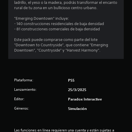
d
ladrillo, el yeso o la madera, podrás transformar el encanto
rural de tu zona en un bullicioso centro urbano.
i
"Emerging Downtown" incluye:
o
- 140 construcciones residenciales de baja densidad
- 81 construcciones comerciales de baja densidad
:
Este pack puede comprarse como parte del lote
4
"Downtown to Countryside", que contiene "Emerging
Downtown", "Countryside" y "Harvest Harmony".
.
5
e
Plataforma:
PS5
s
Lanzamiento:
25/3/2025
t
Editor:
Paradox Interactive
Géneros:
Simulación
r
e
Las funciones en línea requieren una cuenta y están sujetas a 