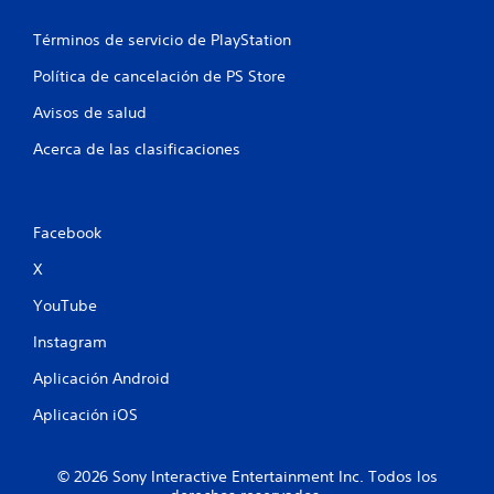
o
Términos de servicio de PlayStation
t
Política de cancelación de PS Store
a
Avisos de salud
Acerca de las clasificaciones
l
d
Facebook
e
X
2
YouTube
4
Instagram
c
Aplicación Android
a
Aplicación iOS
l
© 2026 Sony Interactive Entertainment Inc. Todos los
i