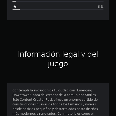
c
i
a
8 %
c
c
i
o
a
n
e
c
s
i
ó
Información legal y del
n
juego
p
r
o
Contempla la evolución de tu ciudad con "Emerging
Downtown", obra del creador de la comunidad Smilies.
m
Este Content Creator Pack ofrece un enorme surtido de
construcciones nuevas de todos los tamaños y niveles,
e
desde edificios pequeños y destartalados hasta diseños
más modernos y renovados. Con materiales como el