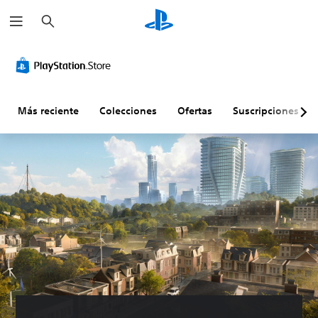
B
u
s
c
a
r
Más reciente
Colecciones
Ofertas
Suscripciones