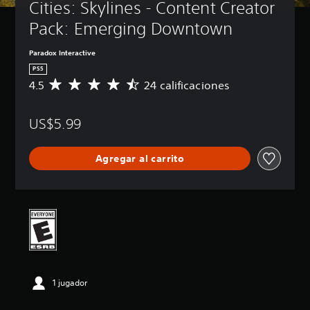
Cities: Skylines - Content Creator 
Pack: Emerging Downtown
Paradox Interactive
PS5
4.5
24 calificaciones
C
a
l
US$5.99
i
f
i
Agregar al carrito
c
a
c
i
ó
n
p
r
o
m
1 jugador
e
d
i