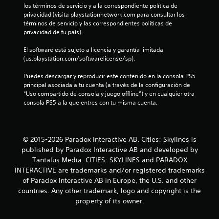
l
los términos de servicio y a la correspondiente política de 
privacidad (visita playstationnetwork.com para consultar los 
l
términos de servicio y las correspondientes políticas de 
privacidad de tu país).
a
El software está sujeto a licencia y garantía limitada 
s
(us.playstation.com/softwarelicense/sp).
d
Puedes descargar y reproducir este contenido en la consola PS5 
principal asociada a tu cuenta (a través de la configuración de 
e
“Uso compartido de consola y juego offline”) y en cualquier otra 
consola PS5 a la que entres con tu misma cuenta.
c
i
© 2015-2026 Paradox Interactive AB. Cities: Skylines is
n
published by Paradox Interactive AB and developed by
Tantalus Media. CITIES: SKYLINES and PARADOX
c
INTERACTIVE are trademarks and/or registered trademarks
o
of Paradox Interactive AB in Europe, the U.S. and other
countries. Any other trademark, logo and copyright is the
e
property of its owner.