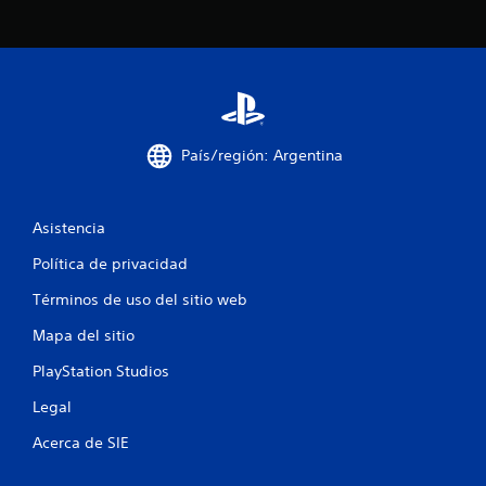
s
t
r
e
l
País/región: Argentina
l
Asistencia
a
Política de privacidad
s
Términos de uso del sitio web
e
Mapa del sitio
n
PlayStation Studios
u
Legal
n
Acerca de SIE
t