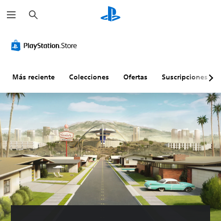
B
u
s
c
a
r
Más reciente
Colecciones
Ofertas
Suscripciones