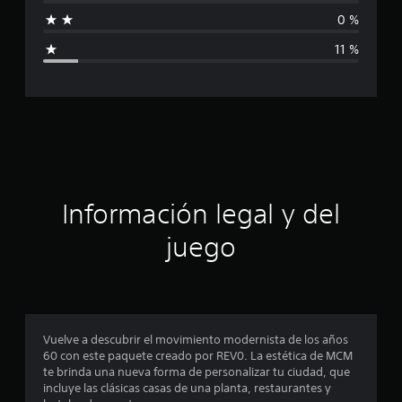
f
c
0 %
a
i
c
11 %
i
c
o
n
a
e
s
c
i
ó
Información legal y del
n
juego
p
r
o
Vuelve a descubrir el movimiento modernista de los años
60 con este paquete creado por REV0. La estética de MCM
m
te brinda una nueva forma de personalizar tu ciudad, que
incluye las clásicas casas de una planta, restaurantes y