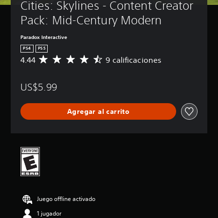
Cities: Skylines - Content Creator 
Pack: Mid-Century Modern
Paradox Interactive
PS4
PS5
4.44
9 calificaciones
C
a
l
US$5.99
i
f
i
Agregar al carrito
c
a
c
i
ó
n
p
r
o
m
Juego offline activado
e
d
1 jugador
i