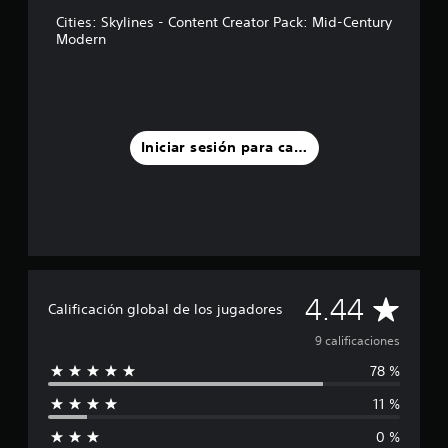
t
r
Cities: Skylines - Content Creator Pack: Mid-Century
e
Modern
l
l
a
s
e
n
Iniciar sesión para calificar
u
n
t
o
t
a
l
d
C
4.44
e
Calificación global de los jugadores
9
a
9 calificaciones
c
a
78 %
l
l
i
11 %
i
f
i
0 %