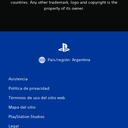
countries. Any other trademark, logo and copyright is the
e
property of its owner.
s
t
r
e
l
País/región: Argentina
l
Asistencia
a
Política de privacidad
s
Términos de uso del sitio web
e
Mapa del sitio
n
PlayStation Studios
u
Legal