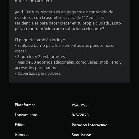
e
hoteles de carretera.
d
¡Mid-Century Modern es un paquete de contenido de
creadores con la asombrosa cifra de 147 edificios
i
residenciales para hacer crecer en tu propia ciudad! ¿Listo
para crear tu próxima área suburbana elegante?
o
El paquete también incluye:
:
- Estilo de barrio para los elementos que puedes hacer
crecer.
4
- 3 hoteles y 2 restaurantes.
- Más de 30 adornos adicionales, como vallas, mobiliario y
.
accesorios para patios.
- Cobertizos para coches.
4
4
e
Plataforma:
PS4, PS5
s
Lanzamiento:
8/5/2023
Editor:
t
Paradox Interactive
Géneros:
Simulación
r