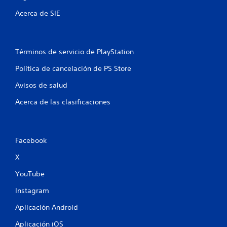
n
Acerca de SIE
t
o
Términos de servicio de PlayStation
t
Política de cancelación de PS Store
Avisos de salud
a
Acerca de las clasificaciones
l
d
Facebook
e
X
9
YouTube
c
Instagram
a
Aplicación Android
l
Aplicación iOS