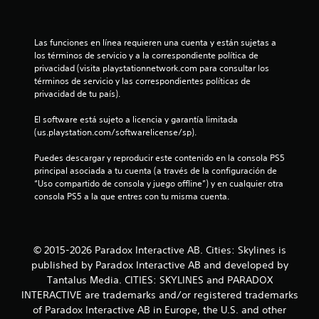
e
Las funciones en línea requieren una cuenta y están sujetas a 
l
los términos de servicio y a la correspondiente política de 
privacidad (visita playstationnetwork.com para consultar los 
l
términos de servicio y las correspondientes políticas de 
privacidad de tu país).
a
El software está sujeto a licencia y garantía limitada 
s
(us.playstation.com/softwarelicense/sp).
d
Puedes descargar y reproducir este contenido en la consola PS5 
principal asociada a tu cuenta (a través de la configuración de 
e
“Uso compartido de consola y juego offline”) y en cualquier otra 
consola PS5 a la que entres con tu misma cuenta.
c
i
© 2015-2026 Paradox Interactive AB. Cities: Skylines is
n
published by Paradox Interactive AB and developed by
Tantalus Media. CITIES: SKYLINES and PARADOX
c
INTERACTIVE are trademarks and/or registered trademarks
of Paradox Interactive AB in Europe, the U.S. and other
o