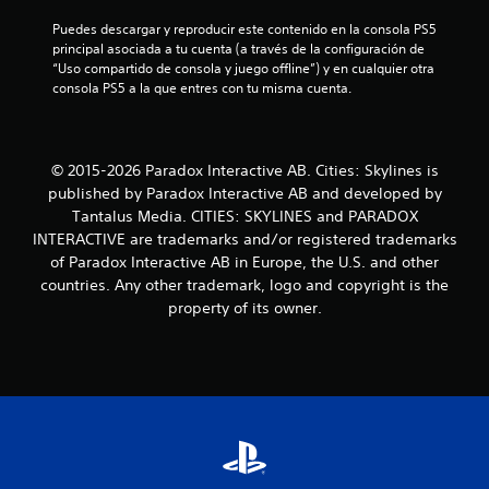
a
Puedes descargar y reproducir este contenido en la consola PS5 
s
principal asociada a tu cuenta (a través de la configuración de 
“Uso compartido de consola y juego offline”) y en cualquier otra 
d
consola PS5 a la que entres con tu misma cuenta.
e
c
© 2015-2026 Paradox Interactive AB. Cities: Skylines is
published by Paradox Interactive AB and developed by
i
Tantalus Media. CITIES: SKYLINES and PARADOX
n
INTERACTIVE are trademarks and/or registered trademarks
of Paradox Interactive AB in Europe, the U.S. and other
c
countries. Any other trademark, logo and copyright is the
property of its owner.
o
e
s
t
r