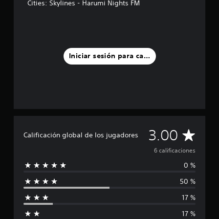
Cities: Skylines - Harumi Nights FM
l
l
a
s
e
n
Iniciar sesión para calificar
u
n
t
o
t
a
l
d
C
e
3.00
Calificación global de los jugadores
6
a
c
6 calificaciones
a
0 %
l
l
i
50 %
f
i
i
17 %
c
f
a
17 %
c