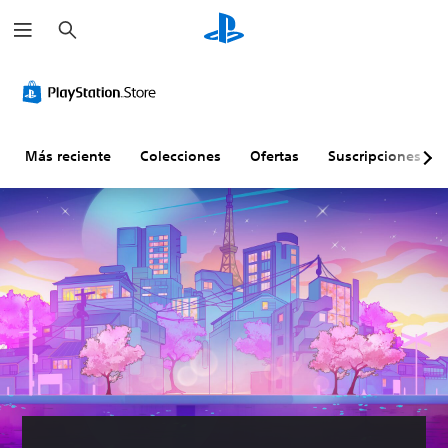
B
u
s
c
a
r
Más reciente
Colecciones
Ofertas
Suscripciones