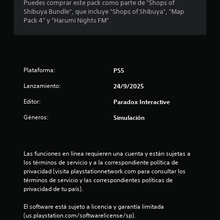
d
Puedes comprar este pack como parte de "Shops of
Shibuya Bundle", que incluye "Shops of Shibuya", "Map
i
Pack 4" y "Harumi Nights FM".
o
:
Plataforma:
PS5
3
Lanzamiento:
24/9/2025
e
Editor:
Paradox Interactive
s
Géneros:
Simulación
t
r
Las funciones en línea requieren una cuenta y están sujetas a 
los términos de servicio y a la correspondiente política de 
e
privacidad (visita playstationnetwork.com para consultar los 
términos de servicio y las correspondientes políticas de 
l
privacidad de tu país).
l
El software está sujeto a licencia y garantía limitada 
(us.playstation.com/softwarelicense/sp).