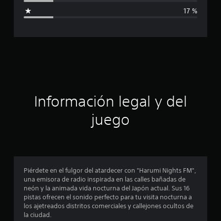
i
i
17 %
o
c
n
e
a
s
c
i
ó
Información legal y del
n
juego
p
r
o
Piérdete en el fulgor del atardecer con "Harumi Nights FM",
una emisora de radio inspirada en las calles bañadas de
m
neón y la animada vida nocturna del Japón actual. Sus 16
pistas ofrecen el sonido perfecto para tu visita nocturna a
e
los ajetreados distritos comerciales y callejones ocultos de
la ciudad.