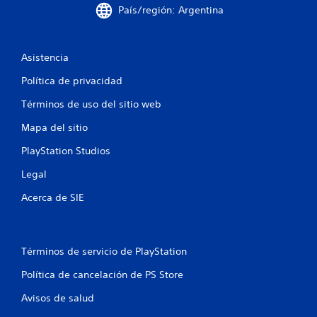
País/región: Argentina
e
l
Asistencia
l
Política de privacidad
a
Términos de uso del sitio web
s
Mapa del sitio
PlayStation Studios
e
Legal
n
Acerca de SIE
u
n
Términos de servicio de PlayStation
t
Política de cancelación de PS Store
o
Avisos de salud
t