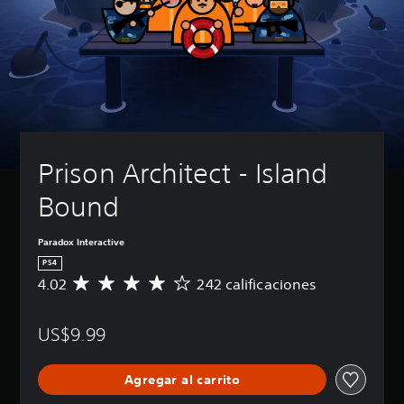
Prison Architect - Island 
Bound
Paradox Interactive
PS4
4.02
242 calificaciones
C
a
l
US$9.99
i
f
i
Agregar al carrito
c
a