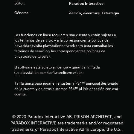
l
Editor:
Paradox Interactive
l
Géneros:
Acción, Aventura, Estrategia
a
s
Las funciones en línea requieren una cuenta y están sujetas a 
los términos de servicio y a la correspondiente política de 
d
privacidad (visita playstationnetwork.com para consultar los 
términos de servicio y las correspondientes políticas de 
e
privacidad de tu país).
c
El software está sujeto a licencia y garantía limitada 
(us.playstation.com/softwarelicense/sp).
i
Tarifa única para jugar en el sistema PS4™ principal designado 
n
de la cuenta y en otros sistemas PS4™ al iniciar sesión con esa 
cuenta.
c
o
© 2020 Paradox Interactive AB, PRISON ARCHITECT, and
e
PARADOX INTERACTIVE are trademarks and/or registered
trademarks of Paradox Interactive AB in Europe, the U.S.,