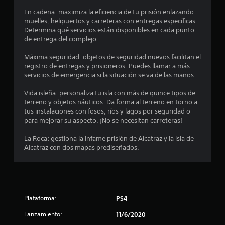
i
En cadena: maximiza la eficiencia de tu prisión enlazando
o
muelles, helipuertos y carreteras con entregas específicas.
Determina qué servicios están disponibles en cada punto
:
de entrega del complejo.
4
Máxima seguridad: objetos de seguridad nuevos facilitan el
registro de entregas y prisioneros. Puedes llamar a más
.
servicios de emergencia si la situación se va de las manos.
0
Vida isleña: personaliza tu isla con más de quince tipos de
terreno y objetos náuticos. Da forma al terreno en torno a
tus instalaciones con fosos, ríos y lagos por seguridad o
2
para mejorar su aspecto. ¡No se necesitan carreteras!
e
La Roca: gestiona la infame prisión de Alcatraz y la isla de
Alcatraz con dos mapas prediseñados.
s
t
r
Plataforma:
PS4
e
Lanzamiento:
11/6/2020