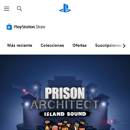
B
u
s
c
a
r
Más reciente
Colecciones
Ofertas
Suscripciones