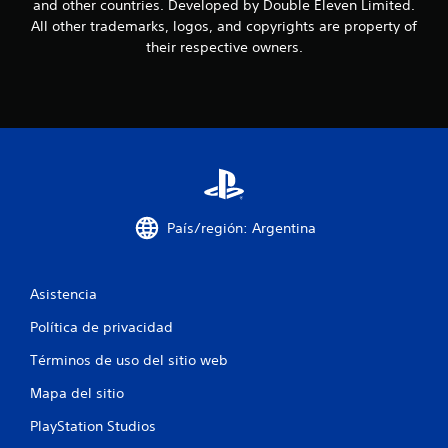
s
and other countries. Developed by Double Eleven Limited.
All other trademarks, logos, and copyrights are property of
t
their respective owners.
r
e
l
l
a
País/región: Argentina
s
e
Asistencia
n
Política de privacidad
Términos de uso del sitio web
u
Mapa del sitio
n
PlayStation Studios
t