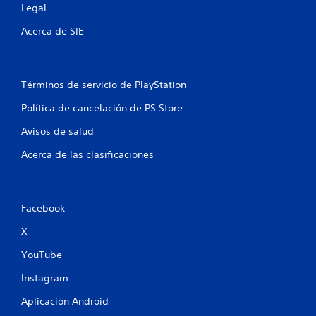
Legal
o
Acerca de SIE
t
a
Términos de servicio de PlayStation
l
Política de cancelación de PS Store
d
Avisos de salud
e
Acerca de las clasificaciones
2
4
Facebook
2
X
c
YouTube
Instagram
a
Aplicación Android
l