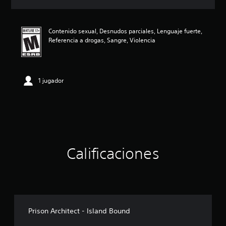
c
i
ó
Contenido sexual, Desnudos parciales, Lenguaje fuerte,
n
Referencia a drogas, Sangre, Violencia
p
r
o
m
e
1 jugador
d
i
o
:
4
.
0
Calificaciones
2
e
s
t
r
e
l
Prison Architect - Island Bound
l
a