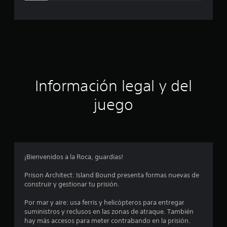
c
l
d
a
e
2
c
4
2
i
c
a
ó
l
Información legal y del
i
n
f
juego
i
p
c
a
r
c
i
o
o
¡Bienvenidos a la Roca, guardias!
n
m
e
Prison Architect: Island Bound presenta formas nuevas de
s
construir y gestionar tu prisión.
e
Por mar y aire: usa ferris y helicópteros para entregar
d
suministros y reclusos en las zonas de atraque. También
hay más accesos para meter contrabando en la prisión.