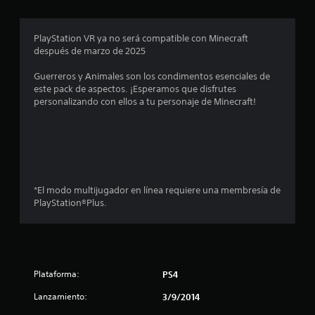
t
c
d
a
q
i
r
e
u
l
o
c
l
o
e
l
PlayStation VR ya no será compatible con Minecraft
s
a
j
p
después de marzo de 2025
j
a
)
u
e
o
u
(
S
e
d
Guerreros y Animales son los condimentos esenciales de
g
b
e
g
r
s
este pack de aspectos. ¡Esperamos que disfrutes
a
á
o
o
í
personalizando con ellos a tu personaje de Minecraft!
d
s
f
e
a
t
o
i
r
n
n
r
e
c
c
r
r
e
c
u
e
o
s
e
a
s
)
e
.
n
l
u
E
a
q
l
*El modo multijugador en línea requiere una membresía de
l
l
l
u
t
PlayStation®Plus.
l
g
i
a
l
e
u
e
r
c
n
r
v
a
t
a
m
i
o
s
o
s
s
r
Plataforma:
PS4
o
m
u
d
p
e
a
e
e
Lanzamiento:
3/9/2014
c
n
l
p
i
t
m