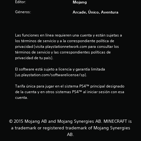
Editor:
Mojang
n
a
o
o
e
n
n
.
n
Géneros:
Arcade, Único, Aventura
t
u
e
t
a
s
e
G
l
n
d
m
l
u
e
o
Las funciones en línea requieren una cuenta y están sujetas a 
a
t
a
s
l
los términos de servicio y a la correspondiente política de 
t
r
e
e
privacidad (visita playstationnetwork.com para consultar los 
e
o
n
d
s
términos de servicio y las correspondientes políticas de 
a
s
t
a
privacidad de tu país).
y
t
i
o
d
u
b
s
El software está sujeto a licencia y garantía limitada 
o
d
a
i
d
(us.playstation.com/softwarelicense/sp).
m
a
l
u
a
r
i
l
r
Tarifa única para jugar en el sistema PS4™ principal designado 
á
n
d
a
de la cuenta y en otros sistemas PS4™ al iniciar sesión con esa 
a
u
a
d
n
cuenta.
e
a
d
t
m
d
l
e
e
p
e
e
P
e
l
l
1
u
© 2015 Mojang AB and Mojang Synergies AB. MINECRAFT is
z
o
g
e
a
a trademark or registered trademark of Mojang Synergies
s
a
1
d
r
AB.
j
m
e
a
o