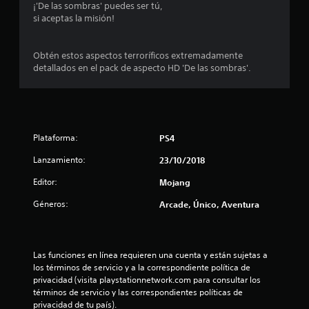
¡'De las sombras' puedes ser tú,
a
o
o
e
si aceptas la misión!
l
n
n
.
n
t
e
t
a
a
s
e
G
Obtén estos aspectos terroríficos extremadamente
l
d
m
detallados en el pack de aspecto HD 'De las sombras'.
l
u
s
e
o
a
a
s
l
t
e
r
e
e
e
n
d
s
a
n
s
t
a
y
i
o
Plataforma:
d
PS4
u
u
b
s
o
d
i
Lanzamiento:
23/10/2018
d
m
a
n
l
u
a
r
Editor:
Mojang
i
r
á
n
d
t
a
Géneros:
Arcade, Único, Aventura
a
u
a
n
e
a
d
o
t
m
d
l
e
p
e
e
t
P
e
Las funciones en línea requieren una cuenta y están sujetas a 
l
l
u
z
los términos de servicio y a la correspondiente política de 
o
g
a
e
a
privacidad (visita playstationnetwork.com para consultar los 
s
a
d
r
términos de servicio y las correspondientes políticas de 
j
m
l
e
a
privacidad de tu país).
o