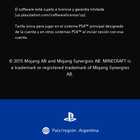
e
s
j
y
p
d
c
u
El software está sujeto a licencia y garantía limitada 
s
l
r
g
(us.playstation.com/softwarelicense/sp).
t
a
e
e
a
i
y
a
r
Tarifa única para jugar en el sistema PS4™ principal designado 
c
.
3
r
y
de la cuenta y en otros sistemas PS4™ al iniciar sesión con esa 
k
p
a
cuenta.
s
u
8
m
.
n
o
t
8
d
o
S
i
© 2015 Mojang AB and Mojang Synergies AB. MINECRAFT is
s
c
f
e
a trademark or registered trademark of Mojang Synergies
d
i
p
AB.
e
a
c
u
g
a
e
u
r
l
d
a
l
e
r
a
i
j
d
c
a
u
o
f
d
g
n
o
f
a
i
m
i
r
País/región: Argentina
a
g
c
s
n
u