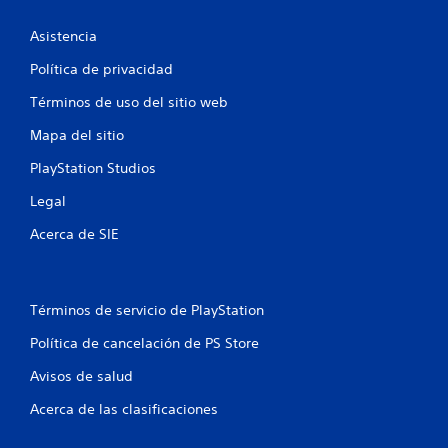
i
u
r
a
n
a
a
Asistencia
p
l
c
c
u
p
i
Política de privacidad
a
l
ó
i
r
Términos de uso del sitio web
s
n
a
,
a
o
Mapa del sitio
q
p
c
u
e
i
n
PlayStation Studios
e
r
o
p
o
Legal
n
e
u
e
e
e
s
Acerca de SIE
s
s
d
p
a
r
o
s
á
s
v
i
p
Términos de servicio de PlayStation
o
b
i
l
l
d
Política de cancelación de PS Store
v
e
a
e
q
Avisos de salud
s
r
u
d
a
Acerca de las clasificaciones
e
e
l
n
j
b
o