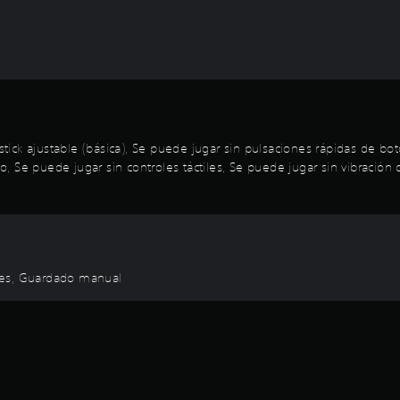
oystick ajustable (básica), Se puede jugar sin pulsaciones rápidas de 
Se puede jugar sin controles táctiles, Se puede jugar sin vibración d
roles, Guardado manual