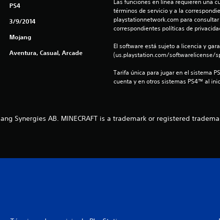
Las funciones en línea requieren una cu
PS4
términos de servicio y a la correspondien
playstationnetwork.com para consultar l
3/9/2014
correspondientes políticas de privacidad
Mojang
El software está sujeto a licencia y gara
Aventura, Casual, Arcade
(us.playstation.com/softwarelicense/sp
Tarifa única para jugar en el sistema P
cuenta y en otros sistemas PS4™ al inic
ng Synergies AB. MINECRAFT is a trademark or registered tradema