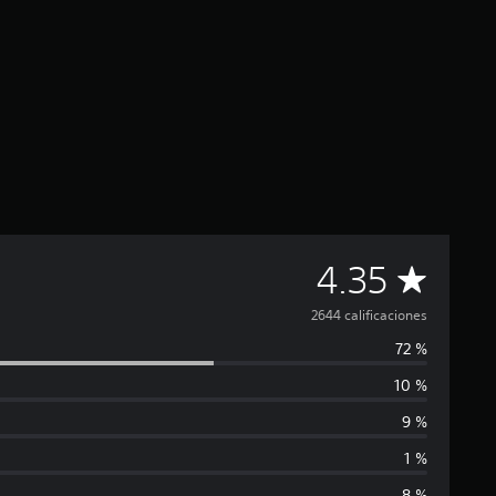
C
4.35
a
2644 calificaciones
72 %
l
10 %
i
9 %
f
1 %
8 %