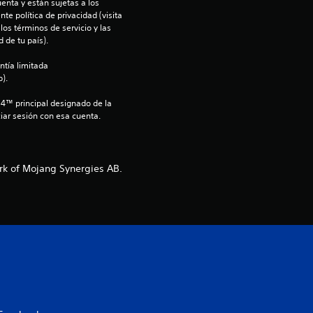
i
enta y están sujetas a los 
te política de privacidad (visita 
os términos de servicio y las 
n
 de tu país).
c
ntía limitada 
).
o
S4™ principal designado de la 
iar sesión con esa cuenta.
e
s
rk of Mojang Synergies AB.
t
r
e
l
l