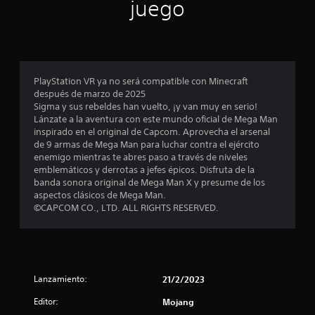
i
t
juego
d
a
q
i
r
e
u
l
n
o
c
l
e
l
s
a
j
p
c
j
a
)
u
o
u
(
S
e
d
g
o
b
PlayStation VR ya no será compatible con Minecraft
e
g
r
a
después de marzo de 2025
á
o
o
í
d
e
Sigma y sus rebeldes han vuelto, ¡y van muy en serio!
s
f
e
a
o
Lánzate a la aventura con este mundo oficial de Mega Man
i
r
n
n
r
s
inspirado en el original de Capcom. Aprovecha el arsenal
e
c
c
r
e
de 9 armas de Mega Man para luchar contra el ejército
c
u
e
o
s
t
enemigo mientras te abres paso a través de niveles
e
a
s
)
.
emblemáticos y derrotas a jefes épicos. Disfruta de la
n
l
u
r
E
banda sonora original de Mega Man X y presume de los
a
q
l
l
aspectos clásicos de Mega Man.
l
u
t
e
l
©CAPCOM CO., LTD. ALL RIGHTS RESERVED.
g
i
a
e
u
e
r
c
l
n
r
v
t
a
m
i
o
l
s
o
s
r
o
m
u
Lanzamiento:
21/2/2023
d
a
p
e
a
e
c
n
Editor:
l
Mojang
p
i
t
m