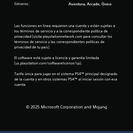
s
a
Géneros:
Aventura, Arcade, Único
o
o
e
n
e
n
.
n
t
e
t
a
n
s
e
G
l
Las funciones en línea requieren una cuenta y están sujetas a 
d
m
l
u
los términos de servicio y a la correspondiente política de 
e
u
o
a
a
privacidad (visita playstationnetwork.com para consultar los 
s
l
t
r
términos de servicio y las correspondientes políticas de 
e
n
e
e
privacidad de tu país).
n
d
s
a
s
t
t
a
y
El software está sujeto a licencia y garantía limitada 
i
o
d
u
(us.playstation.com/softwarelicense/sp).
b
s
o
o
d
i
d
m
a
Tarifa única para jugar en el sistema PS4™ principal designado 
l
u
t
a
r
de la cuenta y en otros sistemas PS4™ al iniciar sesión con esa 
i
r
á
n
cuenta.
d
a
a
a
u
a
n
e
a
d
t
l
m
d
l
e
p
e
e
© 2025 Microsoft Corporation and Mojang
d
P
e
l
l
u
z
o
g
e
e
a
s
a
d
r
j
m
e
6
a
o