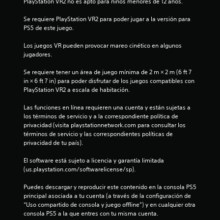
PlayStation VR2 no es apto para niños menores de 12 años.
s
p
Se requiere PlayStation VR2 para poder jugar a la versión para 
r
PS5 de este juego.
i
n
Los juegos VR pueden provocar mareo cinético en algunos 
c
jugadores.
i
p
Se requiere tener un área de juego mínima de 2 m × 2 m (6 ft 7 
a
in × 6 ft 7 in) para poder disfrutar de los juegos compatibles con 
l
PlayStation VR2 a escala de habitación.
e
s
Las funciones en línea requieren una cuenta y están sujetas a 
.
los términos de servicio y a la correspondiente política de 
privacidad (visita playstationnetwork.com para consultar los 
términos de servicio y las correspondientes políticas de 
privacidad de tu país).
El software está sujeto a licencia y garantía limitada 
(us.playstation.com/softwarelicense/sp).
Puedes descargar y reproducir este contenido en la consola PS5 
principal asociada a tu cuenta (a través de la configuración de 
“Uso compartido de consola y juego offline”) y en cualquier otra 
consola PS5 a la que entres con tu misma cuenta.