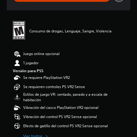
m
t
f
o
e
u
i
l
n
l
c
ú
t
o
a
m
o
s
c
e
d
p
i
n
Consumo de drogas, Lenguaje, Sangre, Violencia
u
o
o
e
r
r
n
s
a
q
e
d
n
u
s
e
Juego online opcional
t
e
a
e
e
1 jugador
u
e
l
d
Versión para PS5
l
j
i
g
Se requiere PlayStation VR2
u
o
a
e
i
Se requieren controles PS VR2 Sense
m
g
n
e
Estilos de juego VR: sentado, parado y a escala de
o
d
p
habitación
n
i
l
o
Vibración del casco PlayStation VR2 opcional
v
a
i
i
y
Vibración del control PS VR2 Sense opcional
n
d
o
c
u
Efecto de gatillo del control PS VR2 Sense opcional
l
l
a
a
u
l
Ver todos