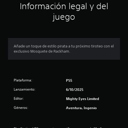
Información legal y del
a
r
l
a
r
juego
l
e
a
d
h
e
i
d
s
o
t
r
o
Añade un toque de estilo pirata a tu próximo tiroteo con el
.
r
exclusivo Mosquete de Rackham.
i
a
y
l
o
Plataforma:
PS5
s
p
Lanzamiento:
6/10/2025
e
r
Editor:
Mighty Eyes Limited
s
o
Géneros:
Aventura, Ingenio
n
a
j
e