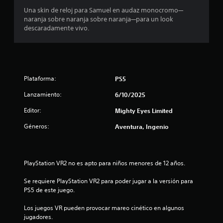
r
Una skin de reloj para Samuel en audaz monocromo—
a
naranja sobre naranja sobre naranja—para un look
l
descaradamente vivo.
a
h
i
s
t
Plataforma:
PS5
o
r
Lanzamiento:
6/10/2025
i
a
Editor:
Mighty Eyes Limited
y
l
Géneros:
Aventura, Ingenio
o
s
p
e
PlayStation VR2 no es apto para niños menores de 12 años.
r
s
Se requiere PlayStation VR2 para poder jugar a la versión para 
o
PS5 de este juego.
n
a
Los juegos VR pueden provocar mareo cinético en algunos 
j
jugadores.
e