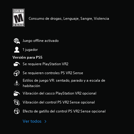
m
c
t
e
a
u
n
c
l
t
i
o
Consumo de drogas, Lenguaje, Sangre, Violencia
o
o
s
d
n
p
u
e
o
r
s
r
Juego offline activado
a
q
n
1 jugador
u
t
e
Versión para PS5
e
e
Se requiere PlayStation VR2
e
l
l
j
Se requieren controles PS VR2 Sense
g
u
Estilos de juego VR: sentado, parado y a escala de
a
e
habitación
m
g
e
Vibración del casco PlayStation VR2 opcional
o
p
n
Vibración del control PS VR2 Sense opcional
l
o
a
i
Efecto de gatillo del control PS VR2 Sense opcional
y
n
o
c
Ver todos
l
l
a
u