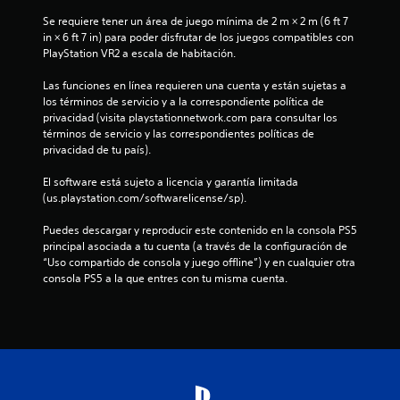
s
Se requiere tener un área de juego mínima de 2 m × 2 m (6 ft 7 
p
in × 6 ft 7 in) para poder disfrutar de los juegos compatibles con 
r
PlayStation VR2 a escala de habitación.
i
n
Las funciones en línea requieren una cuenta y están sujetas a 
c
los términos de servicio y a la correspondiente política de 
i
privacidad (visita playstationnetwork.com para consultar los 
p
términos de servicio y las correspondientes políticas de 
a
privacidad de tu país).
l
e
El software está sujeto a licencia y garantía limitada 
s
(us.playstation.com/softwarelicense/sp).
.
Puedes descargar y reproducir este contenido en la consola PS5 
principal asociada a tu cuenta (a través de la configuración de 
“Uso compartido de consola y juego offline”) y en cualquier otra 
consola PS5 a la que entres con tu misma cuenta.