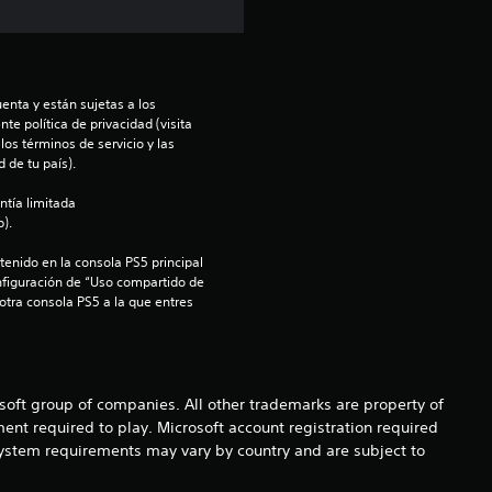
t
r
e
enta y están sujetas a los 
te política de privacidad (visita 
os términos de servicio y las 
l
 de tu país).
l
ntía limitada 
).
a
enido en la consola PS5 principal 
nfiguración de “Uso compartido de 
s
 otra consola PS5 a la que entres 
d
e
osoft group of companies. All other trademarks are property of
c
ent required to play. Microsoft account registration required
 system requirements may vary by country and are subject to
i