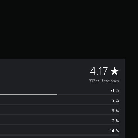
C
4.17
a
302 calificaciones
71 %
l
5 %
i
9 %
f
2 %
14 %
i