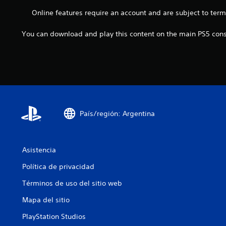
m
m
s
i
p
Online features require an account and are subject to ter
p
j
a
o
e
u
r
r
z
You can download and play this content on the main PS5 conso
g
l
t
a
a
o
a
r
r
s
n
a
y
.
t
j
d
e
u
e
s
g
s
d
a
p
u
r
l
País/región: Argentina
r
y
a
a
a
z
n
m
a
t
o
Asistencia
r
e
d
t
e
Política de privacidad
i
e
l
f
p
Términos de uso del sitio web
g
i
o
a
c
r
Mapa del sitio
m
a
l
e
r
PlayStation Studios
o
p
l