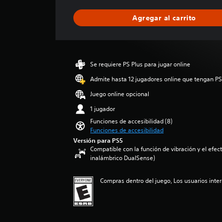
r
o
t
e
f
c
i
s
r
(
N
e
Agregar al carrito
c
)
o
a
o
r
a
e
l
v
l
E
c
s
a
(
a
l
i
n
s
d
a
n
ó
e
a
Se requiere PS Plus para jugar online
i
v
z
n
c
l
á
p
a
a
Admite hasta 12 jugadores online que tengan PS
e
i
l
r
n
d
s
d
Juego online opcional
o
o
z
a
a
a
g
m
1 jugador
r
d
a
)
o
e
i
e
Funciones de accesibilidad (8)
d
h
P
d
o
a
Funciones de accesibilidad
a
a
u
i
p
u
Versión para PS5
b
)
e
o
o
d
Compatible con la función de vibración y el efecto
l
d
:
d
P
inalámbrico DualSense)
i
a
e
4
e
u
o
d
s
.
r
e
p
o
Compras dentro del juego, Los usuarios inte
p
1
r
d
a
d
e
7
e
e
r
e
r
e
c
s
a
l
s
s
o
p
q
j
o
t