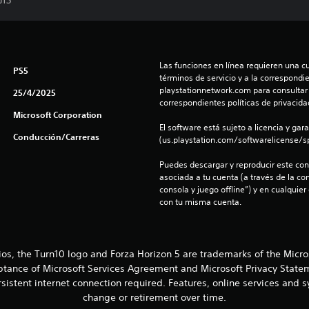
J13
Las funciones en línea requieren una cu
PS5
términos de servicio y a la correspondien
playstationnetwork.com para consultar l
25/4/2025
correspondientes políticas de privacidad
Microsoft Corporation
El software está sujeto a licencia y gara
Conducción/Carreras
(us.playstation.com/softwarelicense/sp
Puedes descargar y reproducir este cont
asociada a tu cuenta (a través de la co
consola y juego offline”) y en cualquier
con tu misma cuenta.
ios, the Turn10 logo and Forza Horizon 5 are trademarks of the Micr
eptance of Microsoft Services Agreement and Microsoft Privacy Statem
sistent internet connection required. Features, online services and
change or retirement over time.