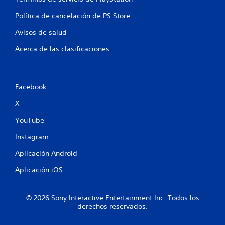
l
n
Política de cancelación de PS Store
a
c
e
Avisos de salud
i
o
s
Acerca de las clasificaciones
n
a
d
o
Facebook
s
c
X
o
n
YouTube
e
l
Instagram
g
a
Aplicación Android
m
Aplicación iOS
e
p
l
a
© 2026 Sony Interactive Entertainment Inc. Todos los
derechos reservados.
y
.