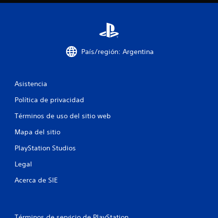
m
6
a
c
c
i
ó
a
n
País/región: Argentina
v
l
i
s
i
Asistencia
u
a
Política de privacidad
f
l
a
Términos de uso del sitio web
i
d
i
Mapa del sitio
c
c
i
PlayStation Studios
a
o
Legal
n
c
a
Acerca de SIE
l
i
e
s
r
o
e
Términos de servicio de PlayStation