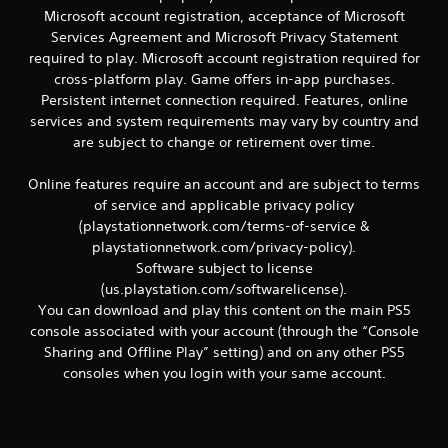
c
Microsoft account registration, acceptance of Microsoft
e
o
Services Agreement and Microsoft Privacy Statement
m
required to play. Microsoft account registration required for
n
u
cross-platform play. Game offers in-app purchases.
n
u
Persistent internet connection required. Features, online
i
q
services and system requirements may vary by country and
n
u
are subject to change or retirement over time.
e
t
n
Online features require an account and are subject to terms
e
of service and applicable privacy policy
l
o
(playstationnetwork.com/terms-of-service &
t
e
t
playstationnetwork.com/privacy-policy).
x
Software subject to license
t
a
(us.playstation.com/softwarelicense).
o
You can download and play this content on the main PS5
y
l
console associated with your account (through the “Console
l
Sharing and Offline Play” setting) and on any other PS5
a
d
i
consoles when you login with your same account.
n
e
f
o
6
r