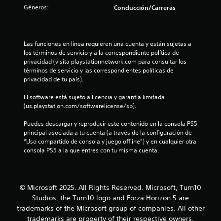
c
Géneros:
e
Conducción/Carreras
i
n
n
ó
e
n
c
r
,
p
Las funciones en línea requieren una cuenta y están sujetas a 
p
o
u
los términos de servicio y a la correspondiente política de 
e
l
privacidad (visita playstationnetwork.com para consultar los 
r
e
s
términos de servicio y las correspondientes políticas de 
o
a
privacidad de tu país).
e
s
d
s
o
El software está sujeto a licencia y garantía limitada 
p
s
t
(us.playstation.com/softwarelicense/sp).
o
l
s
o
r
Puedes descargar y reproducir este contenido en la consola PS5 
i
s
principal asociada a tu cuenta (a través de la configuración de 
b
b
“Uso compartido de consola y juego offline”) y en cualquier otra 
e
l
o
consola PS5 a la que entres con tu misma cuenta.
e
t
l
q
o
u
n
l
e
e
© Microsoft 2025. All Rights Reserved. Microsoft, Turn10
n
s
a
Studios, the Turn10 logo and Forza Horizon 5 are
o
.
trademarks of the Microsoft group of companies. All other
s
s
e
trademarks are property of their respective owners.