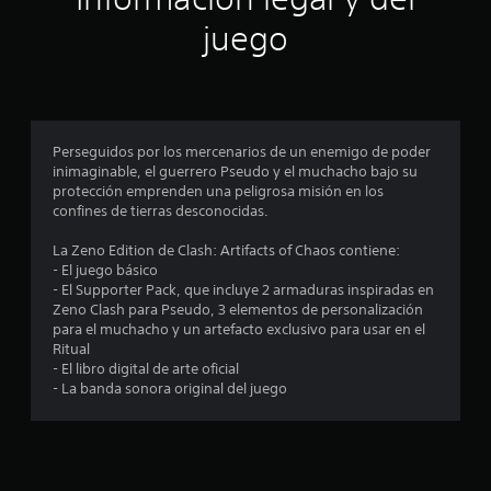
n
juego
p
r
o
Perseguidos por los mercenarios de un enemigo de poder
inimaginable, el guerrero Pseudo y el muchacho bajo su
m
protección emprenden una peligrosa misión en los
confines de tierras desconocidas.
e
La Zeno Edition de Clash: Artifacts of Chaos contiene:
d
- El juego básico
- El Supporter Pack, que incluye 2 armaduras inspiradas en
i
Zeno Clash para Pseudo, 3 elementos de personalización
para el muchacho y un artefacto exclusivo para usar en el
o
Ritual
- El libro digital de arte oficial
:
- La banda sonora original del juego
3
.