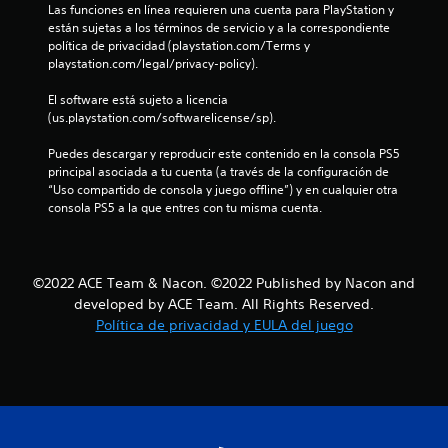
Las funciones en línea requieren una cuenta para PlayStation y 
e
están sujetas a los términos de servicio y a la correspondiente 
política de privacidad (playstation.com/Terms y 
c
playstation.com/legal/privacy-policy).
i
El software está sujeto a licencia 
(us.playstation.com/softwarelicense/sp).
n
Puedes descargar y reproducir este contenido en la consola PS5 
c
principal asociada a tu cuenta (a través de la configuración de 
“Uso compartido de consola y juego offline”) y en cualquier otra 
o
consola PS5 a la que entres con tu misma cuenta.
e
s
©2022 ACE Team & Nacon. ©2022 Published by Nacon and
developed by ACE Team. All Rights Reserved.
t
Política de privacidad y EULA del juego
r
e
l