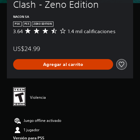
Clash - Zeno Edition
NACON SA
PS4
PS5
ZENO EDITION
3.64
1.4 mil calificaciones
C
a
l
US$24.99
i
f
i
Agregar al carrito
c
a
c
i
ó
n
Violencia
p
r
o
m
Juego offline activado
e
d
1 jugador
i
Versión para PS5
o