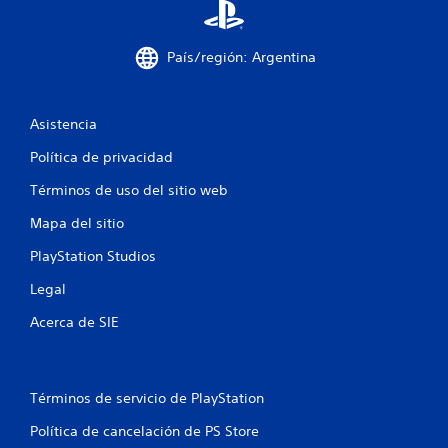
l
a
País/región: Argentina
s
e
Asistencia
n
Política de privacidad
Términos de uso del sitio web
u
Mapa del sitio
n
PlayStation Studios
t
Legal
o
Acerca de SIE
t
a
Términos de servicio de PlayStation
l
Política de cancelación de PS Store