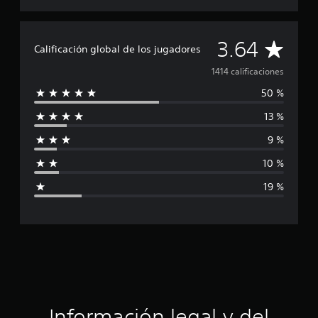
C
3.64
Calificación global de los jugadores
a
1414 calificaciones
50 %
l
13 %
i
9 %
f
10 %
i
19 %
c
a
c
i
ó
Información legal y del