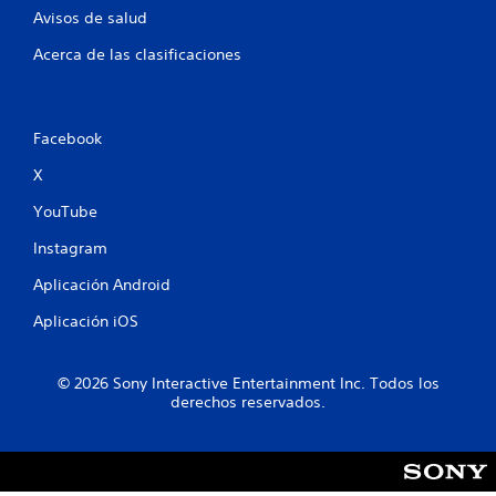
d
Avisos de salud
e
Acerca de las clasificaciones
1
4
Facebook
1
X
4
YouTube
Instagram
c
Aplicación Android
a
Aplicación iOS
l
i
© 2026 Sony Interactive Entertainment Inc. Todos los
derechos reservados.
f
i