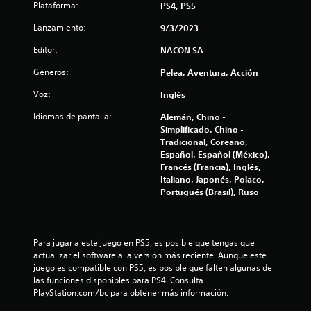
Plataforma:
PS4, PS5
6
Lanzamiento:
9/3/2023
4
Editor:
NACON SA
e
Géneros:
Pelea, Aventura, Acción
s
Voz:
Inglés
t
Idiomas de pantalla:
Alemán, Chino -
Simplificado, Chino -
r
Tradicional, Coreano,
Español, Español (México),
e
Francés (Francia), Inglés,
Italiano, Japonés, Polaco,
l
Portugués (Brasil), Ruso
l
a
Para jugar a este juego en PS5, es posible que tengas que 
actualizar el software a la versión más reciente. Aunque este 
s
juego es compatible con PS5, es posible que falten algunas de 
las funciones disponibles para PS4. Consulta 
d
PlayStation.com/bc para obtener más información.