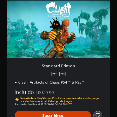
S
e
t
l
a
l
n
a
d
s
a
e
r
n
d
u
E
n
d
t
i
o
t
t
i
a
o
l
Standard Edition
n
d
e
PS4
PS5
1
Clash: Artifacts of Chaos PS4™ & PS5™
.
4
Incluido
US$19.99
m
Rebajado del precio original de US$19.99
i
Suscríbete a PlayStation Plus Extra para acceder a este juego
y a cientos más en el Catálogo de juegos
l
La oferta finaliza el 18/8/2026 04:00 PM UTC
c
a
Suscribirse
l