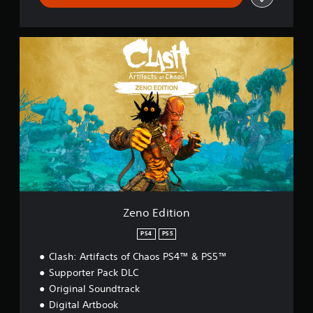
i
f
i
Z
c
e
a
n
c
o
i
E
o
d
n
i
e
t
s
i
o
n
Zeno Edition
PS4
PS5
Clash: Artifacts of Chaos PS4™ & PS5™
Supporter Pack DLC
Original Soundtrack
Digital Artbook