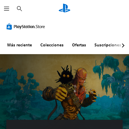
B
u
s
c
a
r
Más reciente
Colecciones
Ofertas
Suscripciones