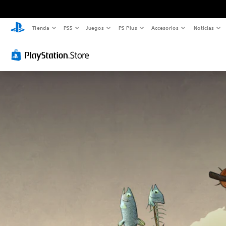
Tienda
PS5
Juegos
PS Plus
Accesorios
Noticias