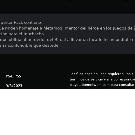
porter Pack contiene:
ue rinden homenaje a Metamoq, mentor del héroe en los juegos de 
ación para el muchacho
, que obliga al perdedor del Ritual a llevar un tocado inconfundible 
én inconfundible que despide.
Las funciones en línea requieren una cu
PS4, PS5
términos de servicio y a la correspondien
playstationnetwork.com para consultar l
9/3/2023
correspondientes políticas de privacidad
NACON SA
El software está sujeto a licencia y gara
Pelea, Aventura, Acción
(us.playstation.com/softwarelicense/sp
Puedes descargar y reproducir este cont
asociada a tu cuenta (a través de la co
consola y juego offline”) y en cualquier
con tu misma cuenta.