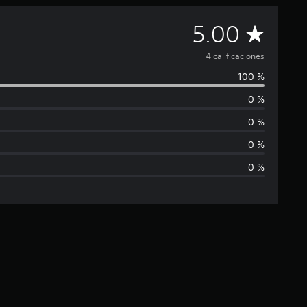
C
5.00
a
4 calificaciones
100 %
l
0 %
i
0 %
f
0 %
0 %
i
c
a
c
i