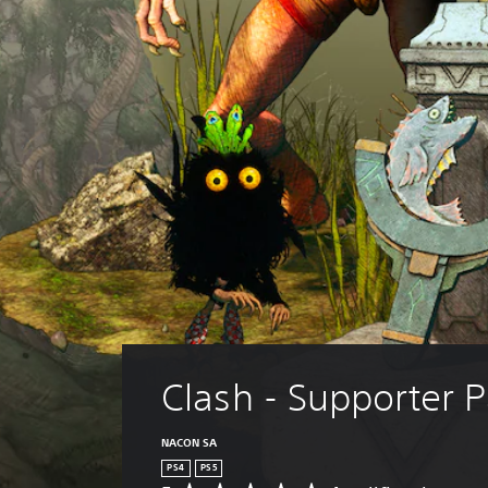
Clash - Supporter 
NACON SA
PS4
PS5