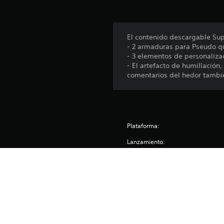
e
n
u
n
El contenido descargable Sup
t
- 2 armaduras para Pseudo q
o
- 3 elementos de personaliz
t
- El artefacto de humillación
a
comentarios del hedor tambi
l
d
e
4
c
a
Plataforma:
l
Lanzamiento:
i
f
Editor:
i
c
Géneros:
a
c
i
o
n