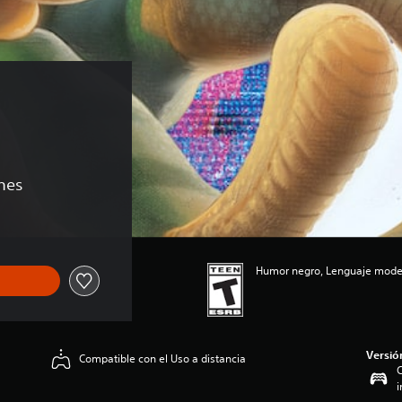
ones
Humor negro, Lenguaje moder
Versió
Compatible con el Uso a distancia
C
i