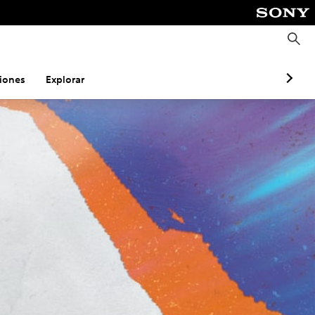
B
u
s
c
a
iones
Explorar
r