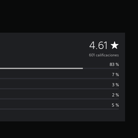
C
4.61
a
601 calificaciones
83 %
l
7 %
i
3 %
f
2 %
5 %
i
c
a