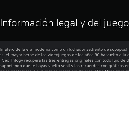
Información legal y del juego
drilátero de la era moderna como un luchador sediento de sopapos! 
 es, el mayor héroe de los videojuegos de los años 90 ha vuelto a la 
. Gex Trilogy recupera las tres entregas originales con todo lujo de 
uponiendo que te hayas vuelto senil y las recuerdes con gráficos en 
roles analógicos. No, nunca se vieron así de bien. "The Man" creía 
 fin ha llegado el momento: ¡Abajo "The Man"! ¡Y arriba Gex! La Gex 
 La más maGextuosa de todas. Tan a reventar como el modelito más 
a trilogía viene cargadita hasta los topes… ¡de mogollón de contenid
 las canciones de los tres juegos (sí, incluso esos temas que te de
pleta de ilustraciones clave, una colección de anuncios clásicos de
una entrevista totalmente nueva con el actor de voz de Gex.
 Gould! (Dana Gould, para ser exactos.)