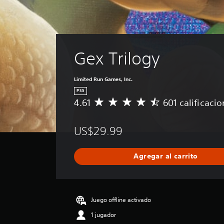
Gex Trilogy
Limited Run Games, Inc.
PS5
4.61
601 calificaci
C
a
l
US$29.99
i
f
i
Agregar al carrito
c
a
c
i
ó
Juego offline activado
n
1 jugador
p