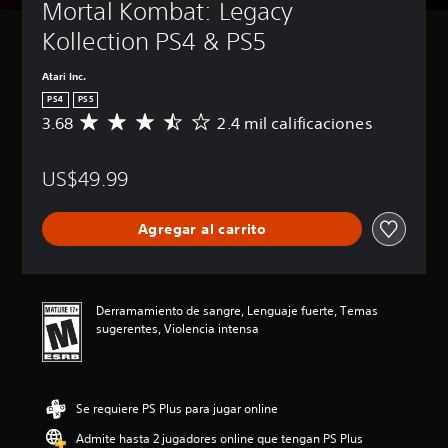
Mortal Kombat: Legacy 
Kollection PS4 & PS5
Atari Inc.
PS4
PS5
3.68
2.4 mil calificaciones
C
a
l
US$49.99
i
f
i
Agregar al carrito
c
a
c
i
ó
Derramamiento de sangre, Lenguaje fuerte, Temas
n
sugerentes, Violencia intensa
p
r
o
m
Se requiere PS Plus para jugar online
e
d
Admite hasta 2 jugadores online que tengan PS Plus
i