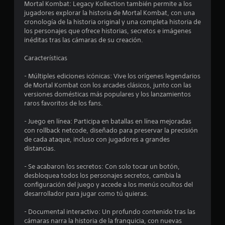
Mortal Kombat: Legacy Kollection también permite a los
e
jugadores explorar la historia de Mortal Kombat, con una
cronología de la historia original y una completa historia de
s
los personajes que ofrece historias, secretos e imágenes
inéditas tras las cámaras de su creación.
t
Características
r
- Múltiples ediciones icónicas: Vive los orígenes legendarios
e
de Mortal Kombat con los arcades clásicos, junto con las
versiones domésticas más populares y los lanzamientos
l
raros favoritos de los fans.
l
- Juego en línea: Participa en batallas en línea mejoradas
con rollback netcode, diseñado para preservar la precisión
a
de cada ataque, incluso con jugadores a grandes
distancias.
s
- Se acabaron los secretos: Con solo tocar un botón,
d
desbloquea todos los personajes secretos, cambia la
configuración del juego y accede a los menús ocultos del
e
desarrollador para jugar como tú quieras.
c
- Documental interactivo: Un profundo contenido tras las
cámaras narra la historia de la franquicia, con nuevas