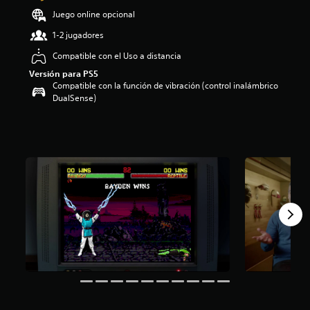
o
Juego online opcional
:
1-2 jugadores
3
.
Compatible con el Uso a distancia
6
Versión para PS5
8
Compatible con la función de vibración (control inalámbrico
e
DualSense)
s
t
r
e
l
l
a
s
d
e
c
i
n
c
o
e
s