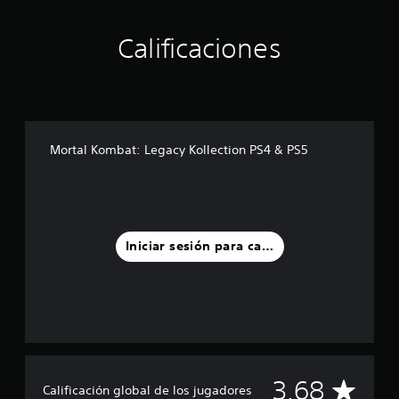
t
r
e
Calificaciones
l
l
a
s
e
n
u
Mortal Kombat: Legacy Kollection PS4 & PS5
n
t
o
t
a
l
Iniciar sesión para calificar
d
e
2
.
4
m
i
l
C
3.68
c
Calificación global de los jugadores