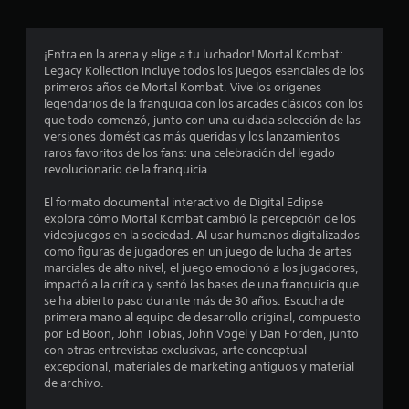
r
o
¡Entra en la arena y elige a tu luchador! Mortal Kombat:
Legacy Kollection incluye todos los juegos esenciales de los
m
primeros años de Mortal Kombat. Vive los orígenes
legendarios de la franquicia con los arcades clásicos con los
e
que todo comenzó, junto con una cuidada selección de las
versiones domésticas más queridas y los lanzamientos
d
raros favoritos de los fans: una celebración del legado
revolucionario de la franquicia.
i
El formato documental interactivo de Digital Eclipse
o
explora cómo Mortal Kombat cambió la percepción de los
videojuegos en la sociedad. Al usar humanos digitalizados
:
como figuras de jugadores en un juego de lucha de artes
marciales de alto nivel, el juego emocionó a los jugadores,
3
impactó a la crítica y sentó las bases de una franquicia que
se ha abierto paso durante más de 30 años. Escucha de
.
primera mano al equipo de desarrollo original, compuesto
por Ed Boon, John Tobias, John Vogel y Dan Forden, junto
6
con otras entrevistas exclusivas, arte conceptual
excepcional, materiales de marketing antiguos y material
de archivo.
8