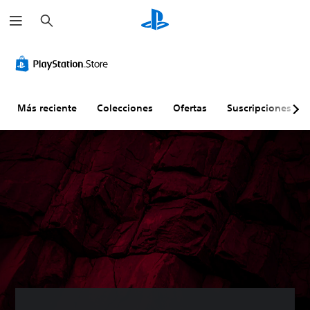
B
u
s
c
a
r
Más reciente
Colecciones
Ofertas
Suscripciones