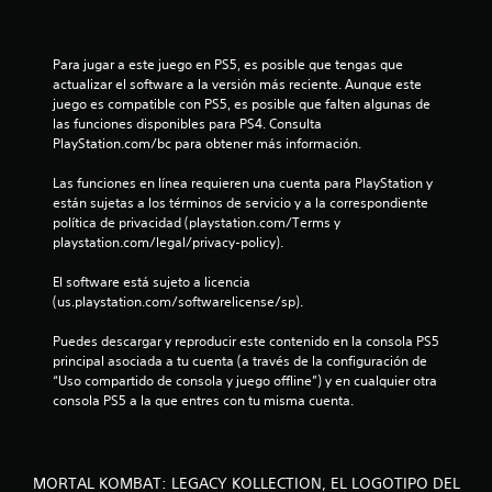
s
e
Para jugar a este juego en PS5, es posible que tengas que 
n
actualizar el software a la versión más reciente. Aunque este 
juego es compatible con PS5, es posible que falten algunas de 
u
las funciones disponibles para PS4. Consulta 
PlayStation.com/bc para obtener más información.
n
Las funciones en línea requieren una cuenta para PlayStation y 
están sujetas a los términos de servicio y a la correspondiente 
t
política de privacidad (playstation.com/Terms y 
playstation.com/legal/privacy-policy).
o
El software está sujeto a licencia 
t
(us.playstation.com/softwarelicense/sp).
a
Puedes descargar y reproducir este contenido en la consola PS5 
principal asociada a tu cuenta (a través de la configuración de 
l
“Uso compartido de consola y juego offline”) y en cualquier otra 
consola PS5 a la que entres con tu misma cuenta.
d
e
MORTAL KOMBAT: LEGACY KOLLECTION, EL LOGOTIPO DEL