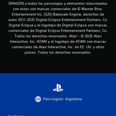
2
DRAGÓN y todos los personajes y elementos relacionados
con estos son marcas comerciales de © Warner Bros.
4
Entertainment Inc. (S25) Bakesale Engine, derechos de
0
autor 2011-2025 Digital Eclipse Entertainment Partners, Co.
Digital Eclipse y el logotipo de Digital Eclipse son marcas
7
comerciales de Digital Eclipse Entertainment Partners, Co.
Todos los derechos reservados. Atari - © 2025 Atari
c
Interactive, Inc. ATARI y el logotipo de ATARI son marcas
comerciales de Atari Interactive, Inc. en EE. UU. y otros
a
países. Todos los derechos reservados.
l
i
f
i
c
País/región: Argentina
a