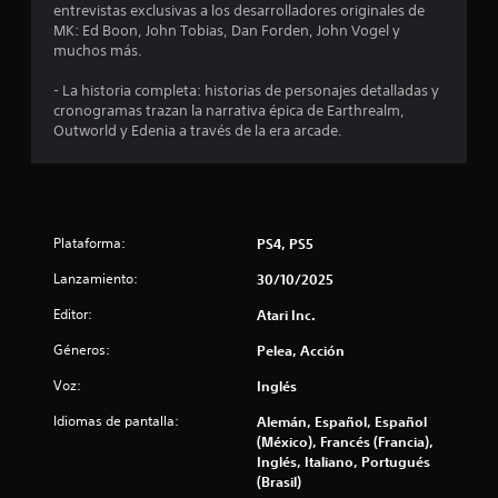
i
entrevistas exclusivas a los desarrolladores originales de
MK: Ed Boon, John Tobias, Dan Forden, John Vogel y
n
muchos más.
c
- La historia completa: historias de personajes detalladas y
cronogramas trazan la narrativa épica de Earthrealm,
o
Outworld y Edenia a través de la era arcade.
e
s
Plataforma:
PS4, PS5
t
Lanzamiento:
30/10/2025
r
Editor:
Atari Inc.
e
Géneros:
Pelea, Acción
l
Voz:
Inglés
l
Idiomas de pantalla:
Alemán, Español, Español
(México), Francés (Francia),
a
Inglés, Italiano, Portugués
(Brasil)