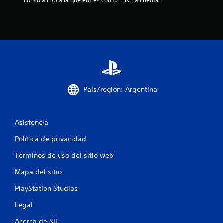
l
consola PS5 a la que entres con tu misma cuenta.
a
s
e
n
País/región: Argentina
u
n
Asistencia
t
Política de privacidad
o
Términos de uso del sitio web
t
Mapa del sitio
a
PlayStation Studios
l
Legal
Acerca de SIE