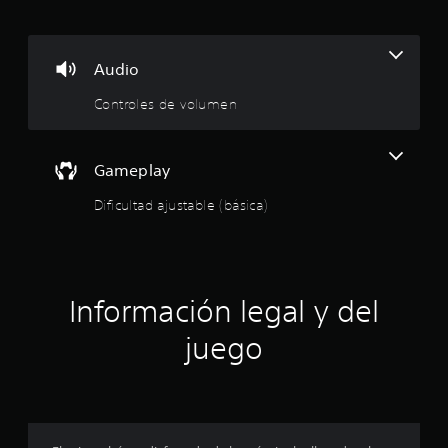
n
p
Audio
r
Controles de volumen
o
m
Gameplay
e
Dificultad ajustable (básica)
d
i
Información legal y del
o
juego
:
3
.