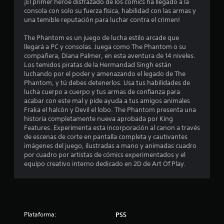
¡El primer héroe disfrazado de los cómics ha llegado a la
8
consola con solo su fuerza física, habilidad con las armas y
una temible reputación para luchar contra el crimen!
2
The Phantom es un juego de lucha estilo arcade que
e
llegará a PC y consolas. Juega como The Phantom o su
compañera, Diana Palmer, en esta aventura de 14 niveles.
s
Los temidos piratas de la Hermandad Singh están
luchando por el poder y amenazando el legado de The
t
Phantom, y tú debes detenerlos. Usa tus habilidades de
lucha cuerpo a cuerpo y tus armas de confianza para
r
acabar con este mal y pide ayuda a tus amigos animales
Fraka el halcón y Devil el lobo. The Phantom presenta una
e
historia completamente nueva aprobada por King
Features. Experimenta esta incorporación al canon a través
l
de escenas de corte en pantalla completa y cautivantes
imágenes del juego, ilustradas a mano y animadas cuadro
l
por cuadro por artistas de cómics experimentados y el
equipo creativo interno dedicado en 2D de Art Of Play.
a
s
d
Plataforma:
PS5