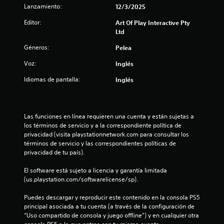
e
Lanzamiento:
12/3/2025
c
Editor:
Art Of Play Interactive Pty
Ltd
i
Géneros:
Pelea
n
Voz:
Inglés
c
Idiomas de pantalla:
Inglés
o
e
Las funciones en línea requieren una cuenta y están sujetas a 
los términos de servicio y a la correspondiente política de 
s
privacidad (visita playstationnetwork.com para consultar los 
términos de servicio y las correspondientes políticas de 
t
privacidad de tu país).
r
El software está sujeto a licencia y garantía limitada 
(us.playstation.com/softwarelicense/sp).
e
Puedes descargar y reproducir este contenido en la consola PS5 
l
principal asociada a tu cuenta (a través de la configuración de 
“Uso compartido de consola y juego offline”) y en cualquier otra 