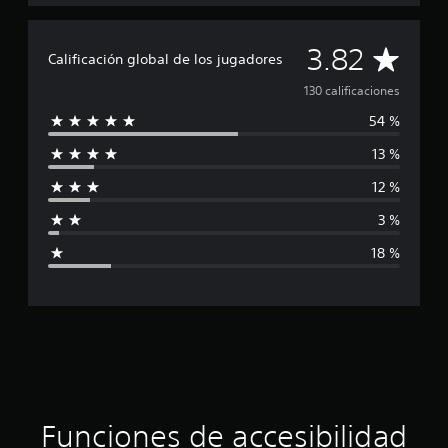
C
3.82
Calificación global de los jugadores
a
130 calificaciones
54 %
l
13 %
i
12 %
f
3 %
i
18 %
c
a
c
i
ó
Funciones de accesibilidad