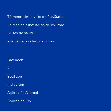
e
n
d
c
e
e
n
i
t
j
Términos de servicio de PlayStation
o
u
Política de cancelación de PS Store
o
r
g
n
a
Avisos de salud
o
n
r
s
Acerca de las clasificaciones
s
i
e
i
n
n
c
s
e
o
Facebook
n
f
s
e
X
e
c
c
t
YouTube
u
o
e
Instagram
d
n
e
c
Aplicación Android
g
i
a
Aplicación iOS
a
s
t
d
i