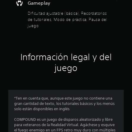
6
s
e
Gameplay
a
r
j
l
P
a
5
Dificultad ajustable (básica), Recordatorios
u
r
u
l
de tutoriales, Modo de práctica, Pausa del
e
e
g
a
e
d
d
juego
h
a
e
e
i
r
s
d
s
s
s
o
r
t
i
t
r
e
o
n
.
v
r
Información legal y del
v
r
i
i
i
s
a
juego
e
b
a
y
r
r
l
l
l
o
a
a
s
c
i
l
p
i
n
e
ó
*Ten en cuenta que, aunque este juego no contiene una
f
a
r
n
gran cantidad de texto, los tutoriales básicos y los menús
o
s
d
solo están disponibles en inglés
r
o
s
e
m
n
COMPOUND es un juego de disparos aleatorizado y libre
l
a
a
d
para veteranos de la Realidad Virtual. Agáchese y esquive
c
c
j
el fuego enemigo en un FPS retro muy duro con múltiples
i
e