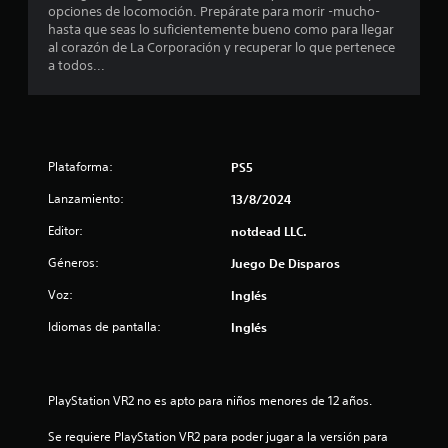
o
e
opciones de locomoción. Prepárate para morir -mucho-
ó
s
n
hasta que seas lo suficientemente bueno como para llegar
n
p
c
t
al corazón de La Corporación y recuperar lo que pertenece
d
r
r
a todos...
e
i
i
o
t
n
l
u
c
n
t
i
P
o
p
u
c
r
a
e
Plataforma:
PS5
i
l
d
o
a
e
e
Lanzamiento:
13/8/2024
l
s
s
e
Editor:
d
notdead LLC.
.
j
e
u
s
Géneros:
Juego De Disparos
l
g
g
a
Voz:
Inglés
t
a
r
m
s
Idiomas de pantalla:
Inglés
r
e
i
p
n
e
l
a
a
c
PlayStation VR2 no es apto para niños menores de 12 años.
l
y
t
e
i
Se requiere PlayStation VR2 para poder jugar a la versión para 
n