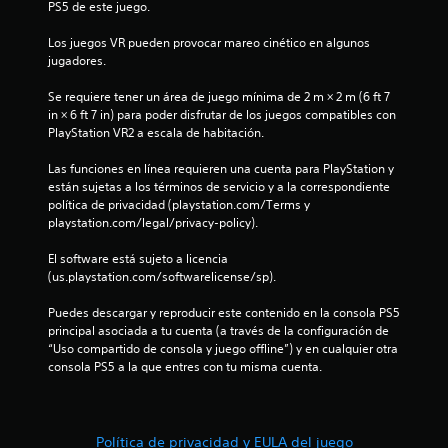
l
v
PS5 de este juego.
c
a
a
u
r
Los juegos VR pueden provocar mareo cinético en algunos 
a
l
jugadores.
l
s
a
q
v
Se requiere tener un área de juego mínima de 2 m × 2 m (6 ft 7 
u
e
i
in × 6 ft 7 in) para poder disfrutar de los juegos compatibles con 
i
b
PlayStation VR2 a escala de habitación.
e
r
n
r
a
Las funciones en línea requieren una cuenta para PlayStation y 
m
c
u
están sujetas a los términos de servicio y a la correspondiente 
o
i
política de privacidad (playstation.com/Terms y 
m
ó
n
playstation.com/legal/privacy-policy).
e
n
n
d
t
El software está sujeto a licencia 
t
e
(us.playstation.com/softwarelicense/sp).
o
l
o
.
c
Puedes descargar y reproducir este contenido en la consola PS5 
o
principal asociada a tu cuenta (a través de la configuración de 
t
n
“Uso compartido de consola y juego offline”) y en cualquier otra 
M
t
consola PS5 a la que entres con tu misma cuenta.
a
o
r
d
o
l
o
l
d
o
Política de privacidad y EULA del juego