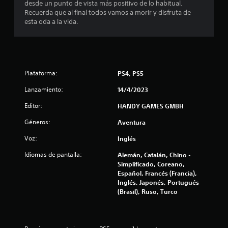
l
p
desde un punto de vista más positivo de lo habitual.
Recuerda que al final todos vamos a morir y disfruta de
u
a
esta oda a la vida.
e
d
s
e
j
e
u
Plataforma:
PS4, PS5
g
n
a
Lanzamiento:
14/4/2023
u
r
s
Editor:
HANDY GAMES GMBH
n
i
Géneros:
Aventura
n
t
c
Voz:
Inglés
o
o
Idiomas de pantalla:
Alemán, Catalán, Chino -
n
Simplificado, Coreano,
t
t
Español, Francés (Francia),
r
Inglés, Japonés, Portugués
o
a
(Brasil), Ruso, Turco
l
e
l
s
t