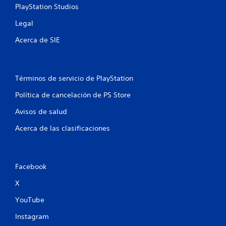
t
PlayStation Studios
á
c
Legal
t
i
Acerca de SIE
l
e
s
.
Términos de servicio de PlayStation
Política de cancelación de PS Store
S
e
Avisos de salud
p
Acerca de las clasificaciones
u
e
d
e
Facebook
j
u
X
g
YouTube
a
r
Instagram
s