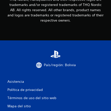
c
c
trademarks and/or registered trademarks of THQ Nordic
e
i
s
AB. All rights reserved. All other brands, product names
i
and logos are trademarks or registered trademarks of their
o
d
respective owners.
a
n
d
d
e
e
u
s
s
a
r
l
o
País/región: Bolivia
s
c
o
n
Asistencia
t
Política de privacidad
r
o
Términos de uso del sitio web
l
e
Mapa del sitio
s