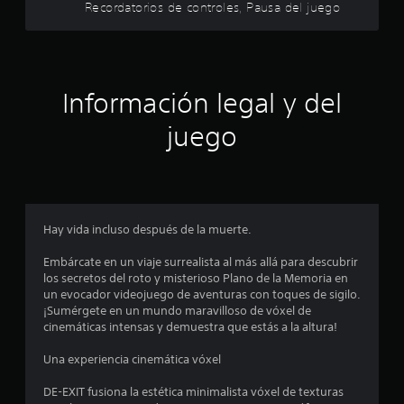
l
g
Recordatorios de controles, Pausa del juego
7
a
a
y
r
2
o
s
l
i
e
a
n
Información legal y del
e
n
s
x
e
juego
p
c
t
e
e
r
s
r
i
i
e
d
e
n
a
c
Hay vida incluso después de la muerte.
d
l
i
d
a
Embárcate en un viaje surrealista al más allá para descubrir
e
l
c
los secretos del roto y misterioso Plano de la Memoria en
u
i
un evocador videojuego de aventuras con toques de sigilo.
s
a
n
¡Sumérgete en un mundo maravilloso de vóxel de
a
e
cinemáticas intensas y demuestra que estás a la altura!
r
s
m
l
á
Una experiencia cinemática vóxel
o
d
t
s
i
DE-EXIT fusiona la estética minimalista vóxel de texturas
c