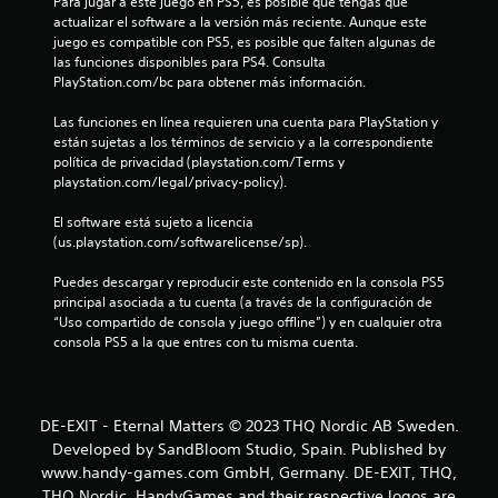
d
Para jugar a este juego en PS5, es posible que tengas que 
á
actualizar el software a la versión más reciente. Aunque este 
e
juego es compatible con PS5, es posible que falten algunas de 
c
las funciones disponibles para PS4. Consulta 
t
6
PlayStation.com/bc para obtener más información.
i
l
0
Las funciones en línea requieren una cuenta para PlayStation y 
e
están sujetas a los términos de servicio y a la correspondiente 
s
c
política de privacidad (playstation.com/Terms y 
P
playstation.com/legal/privacy-policy).
a
u
e
El software está sujeto a licencia 
d
(us.playstation.com/softwarelicense/sp).
l
e
s
Puedes descargar y reproducir este contenido en la consola PS5 
i
j
principal asociada a tu cuenta (a través de la configuración de 
u
“Uso compartido de consola y juego offline”) y en cualquier otra 
f
g
consola PS5 a la que entres con tu misma cuenta.
a
i
r
s
c
i
DE-EXIT - Eternal Matters © 2023 THQ Nordic AB Sweden.
n
a
Developed by SandBloom Studio, Spain. Published by
n
www.handy-games.com GmbH, Germany. DE-EXIT, THQ,
e
THQ Nordic, HandyGames and their respective logos are