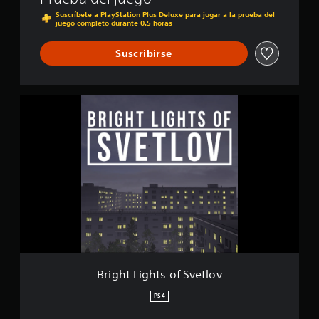
l
c
o
Suscríbete a PlayStation Plus Deluxe para jugar a la prueba del
juego completo durante 0.5 horas
a
v
c
i
Suscribirse
o
n
e
s
B
r
i
g
h
t
L
i
g
h
t
s
o
f
Bright Lights of Svetlov
S
v
PS4
e