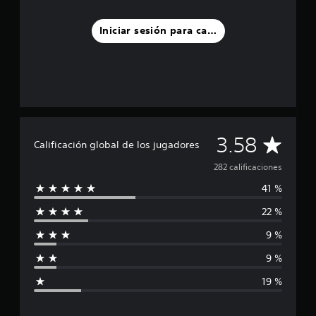
Iniciar sesión para calificar
C
3.58
Calificación global de los jugadores
a
282 calificaciones
41 %
l
22 %
i
9 %
f
9 %
i
19 %
c