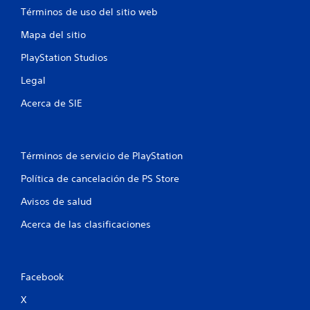
t
Términos de uso del sitio web
r
Mapa del sitio
e
PlayStation Studios
l
Legal
l
Acerca de SIE
a
s
Términos de servicio de PlayStation
e
Política de cancelación de PS Store
n
Avisos de salud
Acerca de las clasificaciones
u
n
Facebook
t
X
o