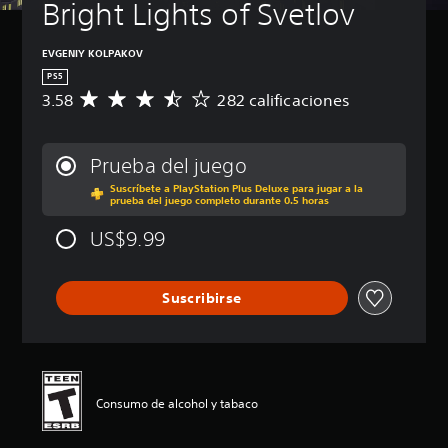
Bright Lights of Svetlov
EVGENIY KOLPAKOV
PS5
3.58
282 calificaciones
C
a
l
i
Prueba del juego
f
Suscríbete a PlayStation Plus Deluxe para jugar a la
i
prueba del juego completo durante 0.5 horas
c
a
US$9.99
c
i
ó
Suscribirse
n
p
r
o
m
e
Consumo de alcohol y tabaco
d
i
o