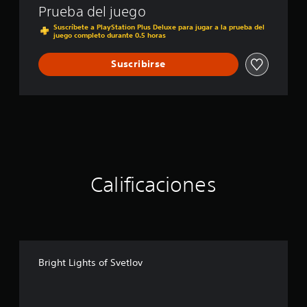
t
Prueba del juego
l
o
Suscríbete a PlayStation Plus Deluxe para jugar a la prueba del
juego completo durante 0.5 horas
v
Suscribirse
Calificaciones
Bright Lights of Svetlov