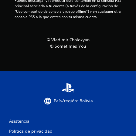
l
Puedes descargar y reproducir este contenido en la consola PS5 
principal asociada a tu cuenta (a través de la configuración de 
a
“Uso compartido de consola y juego offline”) y en cualquier otra 
consola PS5 a la que entres con tu misma cuenta.
s
d
© Vladimir Cholokyan
e
© Sometimes You
c
i
n
c
o
País/región: Bolivia
e
Asistencia
s
Política de privacidad