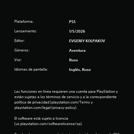
o
:
Plataforma:
PS5
3
Lanzamiento:
1/5/2026
.
Editor:
EVGENIY KOLPAKOV
5
Géneros:
Aventura
8
Voz:
Ruso
e
Idiomas de pantalla:
Inglés, Ruso
s
t
Las funciones en línea requieren una cuenta para PlayStation y 
están sujetas a los términos de servicio y a la correspondiente 
r
política de privacidad (playstation.com/Terms y 
playstation.com/legal/privacy-policy).
e
El software está sujeto a licencia 
l
(us.playstation.com/softwarelicense/sp).