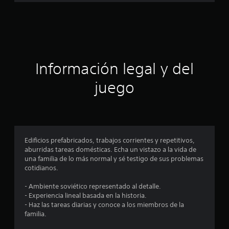
a
c
i
ó
Información legal y del
n
juego
p
r
o
Edificios prefabricados, trabajos corrientes y repetitivos,
aburridas tareas domésticas. Echa un vistazo a la vida de
m
una familia de lo más normal y sé testigo de sus problemas
cotidianos.
e
- Ambiente soviético representado al detalle.
d
- Experiencia lineal basada en la historia.
- Haz las tareas diarias y conoce a los miembros de la
i
familia.