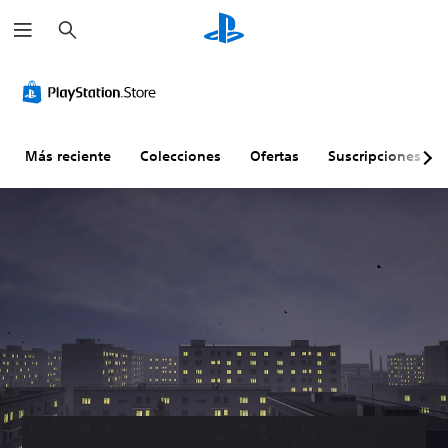
B
u
s
c
a
r
Más reciente
Colecciones
Ofertas
Suscripciones