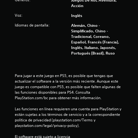
Juegos De Rol, Aventura,
C
o
t
t
a
Acción
g
o
m
o
r
d
o
l
n
Voz:
Inglés
a
u
d
e
r
n
Idiomas de pantalla:
Alemán, Chino -
i
i
s
a
Simplificado, Chino -
d
d
P
n
Tradicional, Coreano,
e
f
a
u
t
Español, Francés (Francia),
s
d
e
e
Inglés, Italiano, Japonés,
i
L
v
d
e
Portugués (Brasil), Ruso
o
e
i
l
c
s
s
g
s
s
j
a
u
a
u
u
m
Para jugar a este juego en PS5, es posible que tengas que 
a
b
g
e
actualizar el software a la versión más reciente. Aunque este 
l
c
t
a
p
juego es compatible con PS5, es posible que falten algunas de 
(
í
r
l
las funciones disponibles para PS4. Consulta 
b
i
t
y
a
PlayStation.com/bc para obtener más información.
á
u
d
y
o
l
s
e
o
Las funciones en línea requieren una cuenta para PlayStation y 
o
s
i
l
están sujetas a los términos de servicio y a la correspondiente 
n
s
p
a
c
política de privacidad (playstation.com/Terms y 
C
l
e
a
playstation.com/legal/privacy-policy).
C
e
a
x
)
s
z
p
El software está sujeto a licencia 