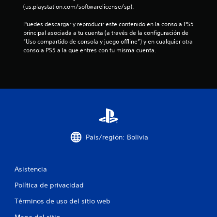
P
e
s
a
e
(us.playstation.com/softwarelicense/sp).
u
p
r
r
e
r
t
i
Puedes descargar y reproducir este contenido en la consola PS5 
d
e
e
e
principal asociada a tu cuenta (a través de la configuración de 
e
s
p
n
“Uso compartido de consola y juego offline”) y en cualquier otra 
s
e
o
c
consola PS5 a la que entres con tu misma cuenta.
j
n
r
i
u
t
l
a
g
a
o
c
a
n
s
i
r
c
m
n
s
o
e
e
i
n
n
m
n
u
ú
á
m
n
s
t
o
t
s
i
País/región: Bolivia
v
a
i
c
i
m
n
a
m
a
n
(
i
ñ
Asistencia
e
s
e
o
c
o
Política de privacidad
n
d
e
l
t
e
s
o
Términos de uso del sitio web
o
l
i
e
s
e
d
l