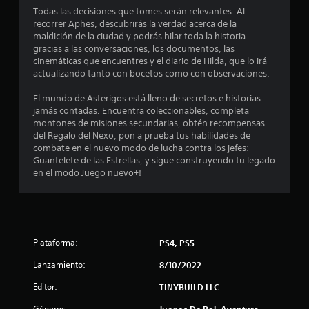
C
a
e
t
Todas las decisiones que tomes serán relevantes. Al
p
c
r
s
recorrer Aphes, descubrirás la verdad acerca de la
u
o
e
d
maldición de la ciudad y podrás hilar toda la historia
o
m
l
l
e
gracias a las conversaciones, los documentos, las
p
s
j
v
cinemáticas que encuentres y el diario de Hilda, que lo irá
t
l
u
a
e
actualizando tanto con bocetos como con observaciones.
e
e
c
r
a
t
g
s
i
El mundo de Asterigos está lleno de secretos e historias
o
o
o
o
jamás contadas. Encuentra coleccionables, completa
l
s
e
b
n
montones de misiones secundarias, obtén recompensas
.
n
r
del Regalo del Nexo, pon a prueba tus habilidades de
e
d
c
e
combate en el nuevo modo de lucha contra los jefes:
s
u
e
S
Guantelete de las Estrellas, y sigue construyendo tu legado
r
e
a
l
u
en el modo Juego nuevo+!
á
l
e
b
2
q
p
n
t
u
i
t
í
2
i
o
d
t
e
r
a
r
2
u
Plataforma:
n
PS4, PS5
s
m
l
o
d
Lanzamiento:
o
8/10/2022
1
.
o
e
m
s
Editor:
TINYBUILD LLC
b
e
c
C
C
o
n
Géneros: