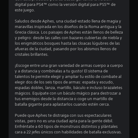
d
o
P
s
digital para PS4™ como la versión digital para PS5™ de
e
s
s
t
a
este juego.
s
i
i
u
o
t
n
c
Saludos desde Aphes, una ciudad-estado llena de magia y
s
n
t
k
maravillas inspirada en los diseños de la Roma antigua y la
a
i
r
e
s
Grecia clásica. Los paisajes de Aphes están llenos de belleza
d
d
r
.
y peligro: desde las calles con bazares cubiertas de niebla y
o
e
e
a
los enigmáticos bosques hasta las cloacas lúgubres de las
l
l
c
afueras de la ciudad, pasando por los abismos llenos de
l
S
l
j
t
cristales brillantes.
e
e
i
u
v
l
p
v
e
¡Escoge entre una gran variedad de armas cuerpo a cuerpo
a
o
u
g
y a distancia y combínalas a tu gusto! El sistema de
n
a
s
e
talentos te permite elegir y ampliar tu estilo de combate al
o
s
s
d
elegir dos de los seis tipos de armas: espada y escudo,
u
P
o
s
espadas dobles, lanza, martillo, báculo e incluso brazaletes
e
b
u
n
mágicos. Equípate con un báculo mágico para destrozar a
j
t
e
m
e
tus enemigos desde la distancia o coge un martillo de
í
u
d
á
batalla gigante para aplastarlos cuando estén cerca.
t
g
e
s
n
u
s
a
f
Puede que Aphes te distraiga con sus espectaculares
l
p
r
á
u
vistas, pero no es una ciudad apta para la gente débil.
o
a
c
s
Enfréntate a 60 tipos de monstruos distintos y plántales
s
u
i
i
n
cara a 22 jefes únicos con habilidades de batalla exclusivas.
C
s
l
n