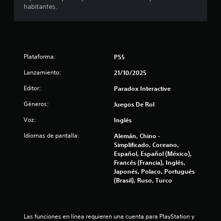
habitantes.
r
g
a
e
a
v
r
l
i
s
s
i
d
a
Plataforma:
PS5
n
r
e
c
l
Lanzamiento:
21/10/2025
o
a
4
i
n
Editor:
Paradox Interactive
n
t
0
Géneros:
Juegos De Rol
f
r
o
o
Voz:
Inglés
7
r
l
m
Idiomas de pantalla:
Alemán, Chino -
e
0
a
Simplificado, Coreano,
s
c
Español, Español (México),
t
c
i
Francés (Francia), Inglés,
á
ó
Japonés, Polaco, Portugués
n
a
c
(Brasil), Ruso, Turco
d
t
e
l
i
t
l
u
i
e
Las funciones en línea requieren una cuenta para PlayStation y 
t