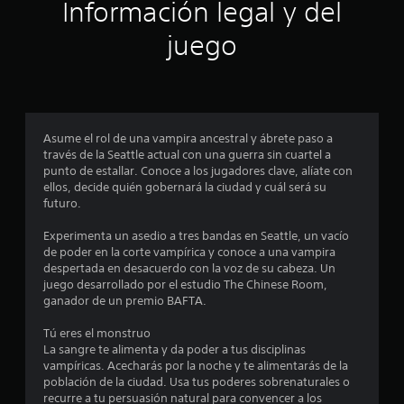
a
e
Información legal y del
l
c
s
q
e
juego
u
s
d
i
i
e
d
e
r
a
m
d
o
c
d
Asume el rol de una vampira ancestral y ábrete paso a
m
e
través de la Seattle actual con una guerra sin cuartel a
e
i
u
punto de estallar. Conoce a los jugadores clave, alíate con
n
s
ellos, decide quién gobernará la ciudad y cuál será su
t
n
a
futuro.
o
r
.
c
l
Experimenta un asedio a tres bandas en Seattle, un vacío
o
de poder en la corte vampírica y conoce a una vampira
s
o
R
despertada en desacuerdo con la voz de su cabeza. Un
c
juego desarrollado por el estudio The Chinese Room,
e
o
e
ganador de un premio BAFTA.
c
n
o
t
s
Tú eres el monstruo
r
r
La sangre te alimenta y da poder a tus disciplinas
d
o
t
vampíricas. Acecharás por la noche y te alimentarás de la
l
a
población de la ciudad. Usa tus poderes sobrenaturales o
e
t
r
recurre a tu persuasión natural para convencer a los