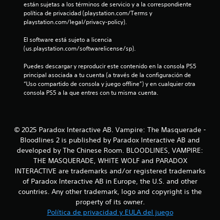
están sujetas a los términos de servicio y a la correspondiente 
s
o
f
política de privacidad (playstation.com/Terms y 
P
r
playstation.com/legal/privacy-policy).
u
i
i
e
a
El software está sujeto a licencia 
d
l
c
(us.playstation.com/softwarelicense/sp).
e
d
s
e
a
Puedes descargar y reproducir este contenido en la consola PS5 
j
l
principal asociada a tu cuenta (a través de la configuración de 
u
g
c
“Uso compartido de consola y juego offline”) y en cualquier otra 
g
a
consola PS5 a la que entres con tu misma cuenta.
a
m
i
r
e
s
p
o
i
l
© 2025 Paradox Interactive AB. Vampire: The Masquerade -
n
a
n
Bloodlines 2 is published by Paradox Interactive AB and
n
y
e
e
developed by The Chinese Room. BLOODLINES, VAMPIRE:
e
c
n
THE MASQUERADE, WHITE WOLF and PARADOX
e
c
INTERACTIVE are trademarks and/or registered trademarks
s
s
u
of Paradox Interactive AB in Europe, the U.S. and other
i
a
countries. Any other trademark, logo and copyright is the
d
l
property of its owner.
a
q
d
u
Política de privacidad y EULA del juego