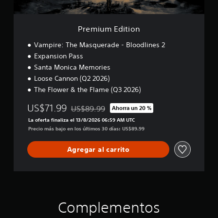
)
a
d
i
r
P
o
e
y
u
n
a
Premium Edition
d
e
u
e
d
Vampire: The Masquerade - Bloodlines 2
d
s
e
i
Expansion Pass
p
s
o
l
Santa Monica Memories
r
a
a
L
Loose Cannon (Q2 2026)
z
l
a
The Flower & the Flame (Q3 2026)
a
e
i
r
n
n
US$71.99
US$89.99
Ahorra un 20 %
t
t
f
Rebajado del precio original de US$89.99
e
i
La oferta finaliza el 13/8/2026 06:59 AM UTC
o
p
z
Precio más bajo en los últimos 30 días: US$89.99
r
o
a
m
r
r
a
Agregar al carrito
l
e
c
o
l
i
s
j
ó
m
u
n
e
e
d
n
g
e
Complementos
ú
o
a
s
p
u