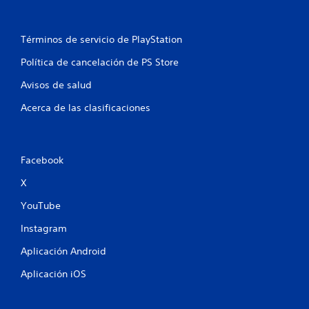
g
s
o
.
P
Términos de servicio de PlayStation
u
S
e
e
Política de cancelación de PS Store
d
p
e
Avisos de salud
u
s
e
p
Acerca de las clasificaciones
d
a
e
u
s
j
a
u
Facebook
r
g
e
X
a
l
r
j
YouTube
s
u
i
Instagram
e
n
g
Aplicación Android
v
o
e
i
Aplicación iOS
n
b
c
r
u