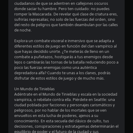
s
o
ciudadanos de que se adentren en callejones oscuros
d
e
r
donde saciar tu hambre. Pero ten cuidado: no puedes
e
romper la Mascarada. De revelar qué clase de criatura eres,
i
m
l
sufrirías represalias; no solo de las fuerzas del orden, sino
o
o
del resto de peligros que también deambulan por las calles
s
v
de noche.
l
d
i
e
m
Explora un combate visceral e inmersivo que se adapta a
a
i
t
diferentes estilos de juego en función del clan vampírico al
e
u
que hayas decidido unirte. ¿Te meterás de lleno en un
s
n
t
combate a puñetazos, hostigarás a tus enemigos desde
t
o
lejos o cambiarás las tornas de la batalla reduciendo poco a
e
o
poco las fuerzas enemigas como una auténtica
r
.
depredadora alfa? Cuando te unas a los clanes, podrás
i
n
disfrutar de estos estilos de juego y de mucho más.
a
S
u
l
Un Mundo de Tinieblas
e
e
Adéntrate en el Mundo de Tinieblas y escala en la sociedad
n
p
s
vampírica, o rebélate contra ella. Piérdete en Seattle: una
u
ciudad poblada por facciones y personajes carismáticos y
P
t
e
peligrosos, por no hablar de los mortales que se ven
u
d
envueltos en esta lucha de poderes, ajenos a su
e
o
e
conocimiento. En esta secuela del clásico de culto, tus
d
j
decisiones, conspiraciones y estratagemas determinarán el
e
t
equilibrio de poder y el futuro de la ciudad y sus
s
u