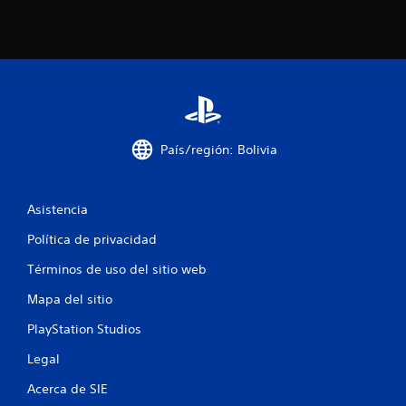
d
i
e
e
u
r
s
m
a
o
r
m
l
e
o
n
s
t
c
o
País/región: Bolivia
o
.
n
t
P
Asistencia
r
a
o
Política de privacidad
u
l
s
e
Términos de uso del sitio web
s
a
t
d
Mapa del sitio
á
e
c
PlayStation Studios
l
t
j
Legal
i
u
l
e
Acerca de SIE
e