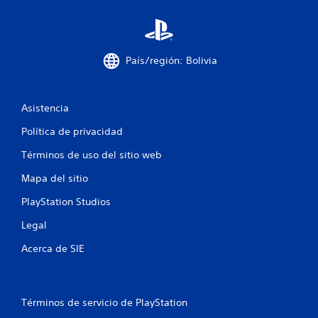
S
e
o
f
País/región: Bolivia
r
e
c
e
Asistencia
n
a
Política de privacidad
l
g
Términos de uso del sitio web
u
Mapa del sitio
n
a
PlayStation Studios
s
o
Legal
p
c
Acerca de SIE
i
o
n
e
Términos de servicio de PlayStation
s