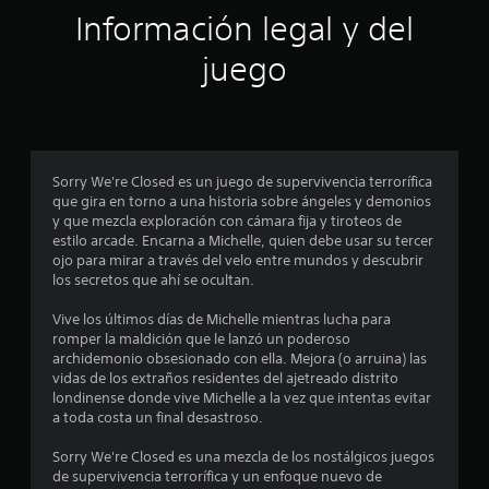
.
d
Información legal y del
e
4
j
juego
o
8
y
s
e
t
i
s
c
Sorry We're Closed es un juego de supervivencia terrorífica
que gira en torno a una historia sobre ángeles y demonios
t
k
y que mezcla exploración con cámara fija y tiroteos de
a
estilo arcade. Encarna a Michelle, quien debe usar su tercer
r
j
ojo para mirar a través del velo entre mundos y descubrir
u
los secretos que ahí se ocultan.
e
s
t
Vive los últimos días de Michelle mientras lucha para
l
a
romper la maldición que le lanzó un poderoso
b
archidemonio obsesionado con ella. Mejora (o arruina) las
l
l
vidas de los extraños residentes del ajetreado distrito
londinense donde vive Michelle a la vez que intentas evitar
e
a
a toda costa un final desastroso.
(
b
s
Sorry We're Closed es una mezcla de los nostálgicos juegos
á
de supervivencia terrorífica y un enfoque nuevo de
s