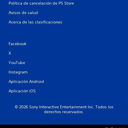
p
Política de cancelación de PS Store
a
r
Avisos de salud
a
i
Acerca de las clasificaciones
n
v
e
r
Facebook
t
i
X
r
YouTube
l
o
Instagram
s
j
Aplicación Android
o
y
Aplicación iOS
s
t
i
© 2026 Sony Interactive Entertainment Inc. Todos los
c
derechos reservados.
k
s
.