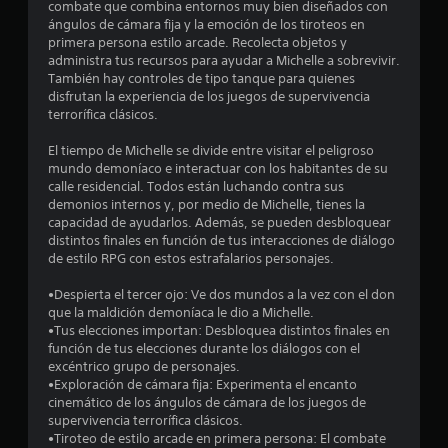
d
combate que combina entornos muy bien diseñados con
i
ángulos de cámara fija y la emoción de los tiroteos en
e
c
primera persona estilo arcade. Recolecta objetos y
a
administra tus recursos para ayudar a Michelle a sobrevivir.
c
)
También hay controles de tipo tanque para quienes
disfrutan la experiencia de los juegos de supervivencia
S
i
terrorífica clásicos.
e
o
n
El tiempo de Michelle se divide entre visitar el peligroso
f
mundo demoníaco e interactuar con los habitantes de su
r
c
calle residencial. Todos están luchando contra sus
e
demonios internos y, por medio de Michelle, tienes la
c
o
capacidad de ayudarlos. Además, se pueden desbloquear
e
distintos finales en función de tus interacciones de diálogo
n
e
de estilo RPG con estos estrafalarios personajes.
a
l
s
•Despierta el tercer ojo: Ve dos mundos a la vez con el don
g
que la maldición demoníaca le dio a Michelle.
u
t
•Tus elecciones importan: Desbloquea distintos finales en
n
función de tus elecciones durante los diálogos con el
a
excéntrico grupo de personajes.
r
s
•Exploración de cámara fija: Experimenta el encanto
o
cinemático de los ángulos de cámara de los juegos de
e
p
supervivencia terrorífica clásicos.
c
•Tiroteo de estilo arcade en primera persona: El combate
i