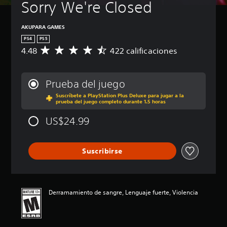
Sorry We're Closed
o
l
(
AKUPARA GAMES
b
PS4
PS5
á
4.48
422 calificaciones
C
s
a
i
l
c
i
Prueba del juego
a
f
)
Suscríbete a PlayStation Plus Deluxe para jugar a la
i
prueba del juego completo durante 1.5 horas
c
P
a
u
US$24.99
c
e
i
d
ó
e
Suscribirse
n
s
p
c
r
a
o
m
m
b
Derramamiento de sangre, Lenguaje fuerte, Violencia
e
i
d
a
i
r
o
l