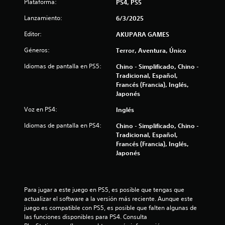
Plataforma:
PS4, PS5
y
d
s
Lanzamiento:
6/3/2025
t
e
Editor:
AKUPARA GAMES
i
c
Géneros:
4
Terror, Aventura, Único
k
s
Idiomas de pantalla en PS5:
Chino - Simplificado, Chino -
2
.
Tradicional, Español,
Francés (Francia), Inglés,
2
Japonés
I
n
c
Voz en PS4:
Inglés
v
a
Idiomas de pantalla en PS4:
e
Chino - Simplificado, Chino -
Tradicional, Español,
r
l
Francés (Francia), Inglés,
s
Japonés
i
i
ó
n
f
d
Para jugar a este juego en PS5, es posible que tengas que 
e
actualizar el software a la versión más reciente. Aunque este 
i
j
juego es compatible con PS5, es posible que falten algunas de 
o
las funciones disponibles para PS4. Consulta 
c