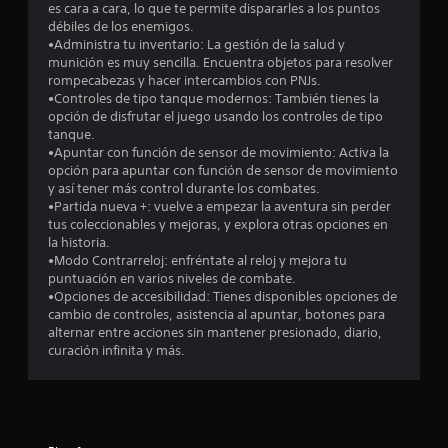
l
es cara a cara, lo que te permite dispararles a los puntos
o
débiles de los enemigos.
l
n
•Administra tu inventario: La gestión de la salud y
e
munición es muy sencilla. Encuentra objetos para resolver
a
s
rompecabezas y hacer intercambios con PNJs.
d
•Controles de tipo tanque modernos: También tienes la
s
e
opción de disfrutar el juego usando los controles de tipo
s
tanque.
e
e
•Apuntar con función de sensor de movimiento: Activa la
n
opción para apuntar con función de sensor de movimiento
s
n
y así tener más control durante los combates.
i
•Partida nueva +: vuelve a empezar la aventura sin perder
b
u
tus coleccionables y mejoras, y explora otras opciones en
i
la historia.
l
n
•Modo Contrarreloj: enfréntate al reloj y mejora tu
i
puntuación en varios niveles de combate.
d
t
•Opciones de accesibilidad: Tienes disponibles opciones de
a
cambio de controles, asistencia al apuntar, botones para
d
o
alternar entre acciones sin mantener presionado, diario,
d
curación infinita y más.
e
t
l
o
a
s
j
l
o