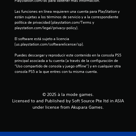
PlayStation.com/bc para obtener más información.
y
a
s
Las funciones en línea requieren una cuenta para PlayStation y 
t
están sujetas a los términos de servicio y a la correspondiente 
c
i
política de privacidad (playstation.com/Terms y 
c
playstation.com/legal/privacy-policy).
i
k
a
El software está sujeto a licencia 
o
j
(us.playstation.com/softwarelicense/sp).
u
n
Puedes descargar y reproducir este contenido en la consola PS5 
s
principal asociada a tu cuenta (a través de la configuración de 
t
e
“Uso compartido de consola y juego offline”) y en cualquier otra 
a
consola PS5 a la que entres con tu misma cuenta.
b
s
l
e
(
© 2025 à la mode games.
b
Licensed to and Published by Soft Source Pte ltd in ASIA
á
under license from Akupara Games.
s
i
c
a
)