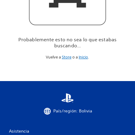
u
e
e
s
t
a
b
Probablemente esto no sea lo que estabas
a
buscando...
s
b
Vuelve a
Store
o a
Inicio
.
u
s
c
a
n
d
o
.
.
.
País/región: Bolivia
Asistencia