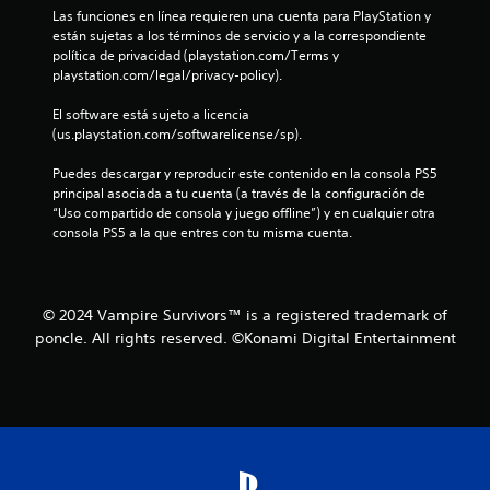
o
e
Las funciones en línea requieren una cuenta para PlayStation y 
d
n
están sujetas a los términos de servicio y a la correspondiente 
e
política de privacidad (playstation.com/Terms y 
t
e
playstation.com/legal/privacy-policy).
i
e
s
El software está sujeto a licencia 
m
(us.playstation.com/softwarelicense/sp).
p
o
Puedes descargar y reproducir este contenido en la consola PS5 
.
principal asociada a tu cuenta (a través de la configuración de 
“Uso compartido de consola y juego offline”) y en cualquier otra 
consola PS5 a la que entres con tu misma cuenta.
S
e
p
u
© 2024 Vampire Survivors™ is a registered trademark of
e
poncle. All rights reserved. ©Konami Digital Entertainment
d
e
j
u
g
a
r