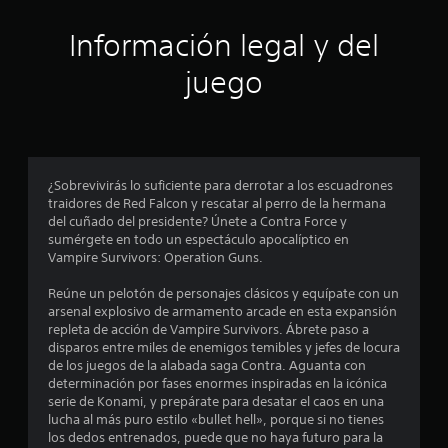
s
b
o
Información legal y del
t
t
juego
o
r
n
e
e
s
l
P
u
¿Sobrevivirás lo suficiente para derrotar a los escuadrones
l
e
traidores de Red Falcon y rescatar al perro de la hermana
d
del cuñado del presidente? Únete a Contra Force y
a
e
sumérgete en todo un espectáculo apocalíptico en
s
Vampire Survivors: Operation Guns.
s
j
u
Reúne un pelotón de personajes clásicos y equípate con un
g
d
arsenal explosivo de armamento arcade en esta expansión
a
repleta de acción de Vampire Survivors. Ábrete paso a
r
e
disparos entre miles de enemigos temibles y jefes de locura
y
de los juegos de la alabada saga Contra. Aguanta con
d
c
determinación por fases enormes inspiradas en la icónica
e
serie de Konami, y prepárate para desatar el caos en una
s
i
lucha al más puro estilo «bullet hell», porque si no tienes
p
los dedos entrenados, puede que no haya futuro para la
l