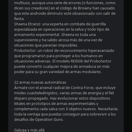
e
s
multiuso, aunque una serie de errores (o funciones, como
i
dicen sus creadores) en el código de Browny han causado
n
d
que este androide diminuto esté obsesionado con salir de
a
fiesta.
d
u
Sheena Etranzi: una experta en combate de guerrilla
d
especializada en operaciones en la selva y todo tipo de
e
n
armamento experimental. Sheena es toda una
p
superviviente y ha salido airosa más de una vez de
u
t
situaciones que parecían imposibles.
l
Probotector: un robot de reconocimiento hiperavanzado
s
o
que programaron para proteger a los humanos en
a
situaciones adversas. El modelo RD009 del Probotector
r
t
puede convertir cualquier mejora de armadura en más
l
poder para su gran variedad de armas modulares.
o
a
s
22 armas nuevas automáticas
b
l
Ármate con el arsenal radical de Contra Force, que incluye
o
misiles cuasiteledirigidos, varias armas de energía y el fiel
t
d
disparo propagado. Haz evolucionar estos dispositivos
o
letales en prototipos de armas experimentales y
n
complementa cada salva con 3 objetos nuevos. Necesitarás
e
e
toda la ventaja que puedas conseguir para sobrevivir a los
s
desafíos de Operation Guns.
1
r
á
Galuga y más allá