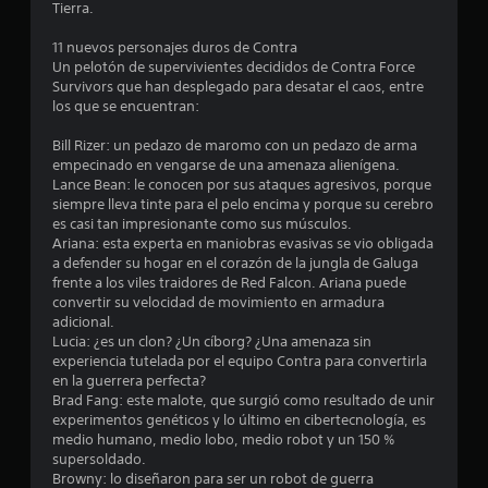
n
Tierra.
a
z
c
11 nuevos personajes duros de Contra
a
Un pelotón de supervivientes decididos de Contra Force
r
o
Survivors que han desplegado para desatar el caos, entre
t
los que se encuentran:
e
e
p
Bill Rizer: un pedazo de maromo con un pedazo de arma
o
empecinado en vengarse de una amenaza alienígena.
s
r
Lance Bean: le conocen por sus ataques agresivos, porque
l
siempre lleva tinte para el pelo encima y porque su cerebro
t
o
es casi tan impresionante como sus músculos.
s
Ariana: esta experta en maniobras evasivas se vio obligada
r
m
a defender su hogar en el corazón de la jungla de Galuga
e
frente a los viles traidores de Red Falcon. Ariana puede
e
n
convertir su velocidad de movimiento en armadura
ú
adicional.
l
s
Lucia: ¿es un clon? ¿Un cíborg? ¿Una amenaza sin
s
experiencia tutelada por el equipo Contra para convertirla
l
i
en la guerrera perfecta?
n
Brad Fang: este malote, que surgió como resultado de unir
a
n
experimentos genéticos y lo último en cibertecnología, es
e
medio humano, medio lobo, medio robot y un 150 %
s
c
supersoldado.
e
Browny: lo diseñaron para ser un robot de guerra