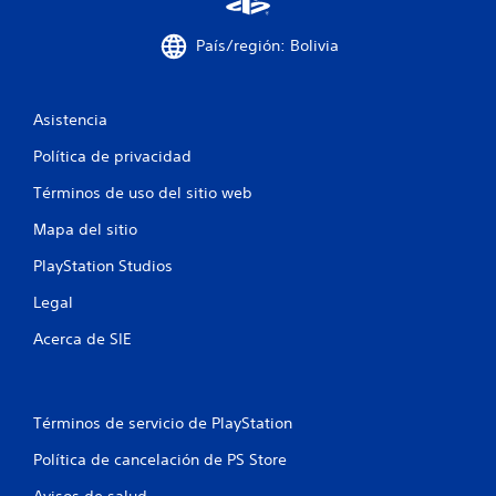
s
i
País/región: Bolivia
n
c
o
n
Asistencia
t
Política de privacidad
r
o
Términos de uso del sitio web
l
e
Mapa del sitio
s
PlayStation Studios
d
e
Legal
m
Acerca de SIE
o
v
i
m
Términos de servicio de PlayStation
i
e
Política de cancelación de PS Store
n
t
Avisos de salud