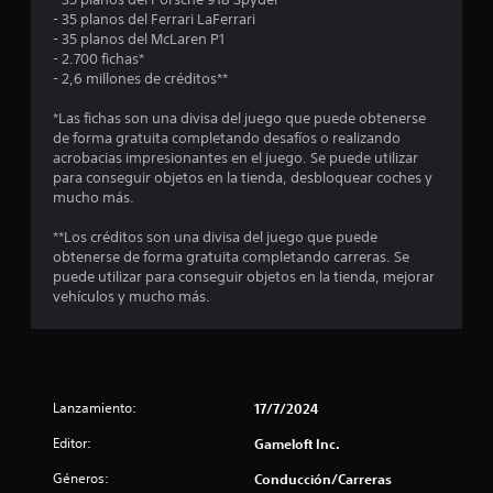
c
d
q
- 35 planos del Ferrari LaFerrari
i
e
u
- 35 planos del McLaren P1
c
o
l
e
- 2.700 fichas*
a
j
p
- 2,6 millones de créditos**
)
e
u
o
S
e
d
*Las fichas son una divisa del juego que puede obtenerse
s
e
g
r
de forma gratuita completando desafíos o realizando
o
o
í
acrobacias impresionantes en el juego. Se puede utilizar
t
f
e
a
para conseguir objetos en la tienda, desbloquear coches y
r
n
n
mucho más.
r
e
c
r
c
u
e
**Los créditos son una divisa del juego que puede
e
a
e
s
obtenerse de forma gratuita completando carreras. Se
n
l
u
puede utilizar para conseguir objetos en la tienda, mejorar
a
q
l
l
vehículos y mucho más.
l
u
t
g
i
a
l
u
e
r
n
r
v
a
a
m
i
Lanzamiento:
17/7/2024
s
o
s
s
o
m
u
Editor:
Gameloft Inc.
p
e
a
e
c
n
l
Géneros:
Conducción/Carreras
i
t
m