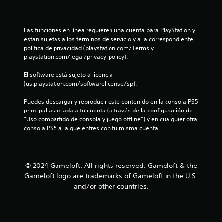
n
o
o
e
n
.
n
u
e
t
Las funciones en línea requieren una cuenta para PlayStation y 
s
e
n
están sujetas a los términos de servicio y a la correspondiente 
R
d
m
política de privacidad (playstation.com/Terms y 
e
e
o
t
playstation.com/legal/privacy-policy).
c
s
l
o
e
e
El software está sujeto a licencia 
o
n
r
s
(us.playstation.com/softwarelicense/sp).
s
t
d
t
i
o
a
Puedes descargar y reproducir este contenido en la consola PS5 
b
s
t
principal asociada a tu cuenta (a través de la configuración de 
a
i
d
o
“Uso compartido de consola y juego offline”) y en cualquier otra 
l
u
consola PS5 a la que entres con tu misma cuenta.
r
l
i
r
i
d
a
d
o
a
n
s
d
t
© 2024 Gameloft. All rights reserved. Gameloft & the
e
d
d
e
Gameloft logo are trademarks of Gameloft in the U.S.
e
e
e
6
l
and/or other countries.
l
t
o
g
u
c
s
a
t
j
m
o
o