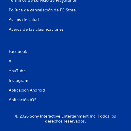
s
Términos de servicio de PlayStation
i
o
n
r
Política de cancelación de PS Store
p
m
u
Avisos de salud
a
l
c
Acerca de las clasificaciones
s
i
ó
a
n
c
d
i
e
Facebook
o
t
n
X
u
e
t
YouTube
s
o
r
r
Instagram
á
i
a
p
Aplicación Android
l
i
d
Aplicación iOS
d
e
a
l
s
g
© 2026 Sony Interactive Entertainment Inc. Todos los
d
a
derechos reservados.
e
m
b
e