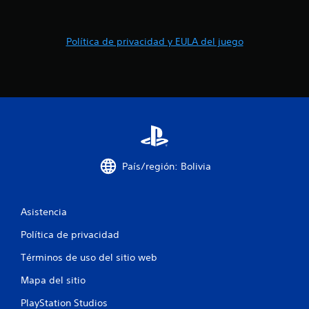
s
Política de privacidad y EULA del juego
e
n
u
n
t
País/región: Bolivia
o
t
Asistencia
a
Política de privacidad
l
Términos de uso del sitio web
d
Mapa del sitio
e
PlayStation Studios