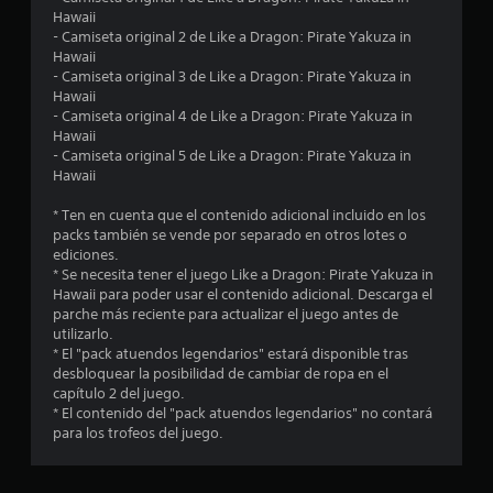
6
Hawaii
- Camiseta original 2 de Like a Dragon: Pirate Yakuza in
e
Hawaii
- Camiseta original 3 de Like a Dragon: Pirate Yakuza in
s
Hawaii
- Camiseta original 4 de Like a Dragon: Pirate Yakuza in
t
Hawaii
- Camiseta original 5 de Like a Dragon: Pirate Yakuza in
r
Hawaii
e
* Ten en cuenta que el contenido adicional incluido en los
packs también se vende por separado en otros lotes o
l
ediciones.
* Se necesita tener el juego Like a Dragon: Pirate Yakuza in
l
Hawaii para poder usar el contenido adicional. Descarga el
parche más reciente para actualizar el juego antes de
a
utilizarlo.
* El "pack atuendos legendarios" estará disponible tras
s
desbloquear la posibilidad de cambiar de ropa en el
capítulo 2 del juego.
d
* El contenido del "pack atuendos legendarios" no contará
para los trofeos del juego.
e