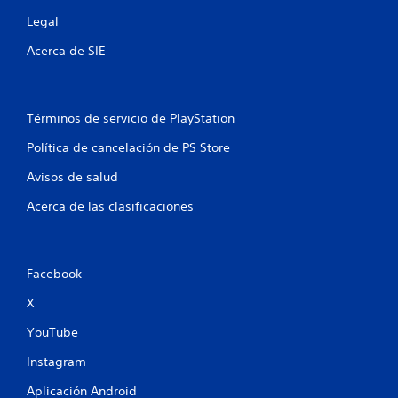
5
Legal
Acerca de SIE
5
c
Términos de servicio de PlayStation
a
Política de cancelación de PS Store
l
Avisos de salud
i
Acerca de las clasificaciones
f
i
Facebook
c
X
a
YouTube
c
Instagram
i
Aplicación Android