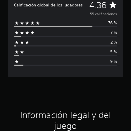
C
4.36
l
Calificación global de los jugadores
d
a
55 calificaciones
e
5
76 %
l
5
c
7 %
i
a
l
2 %
f
i
5 %
f
i
i
9 %
c
c
a
c
a
i
o
c
n
e
i
s
ó
Información legal y del
n
juego