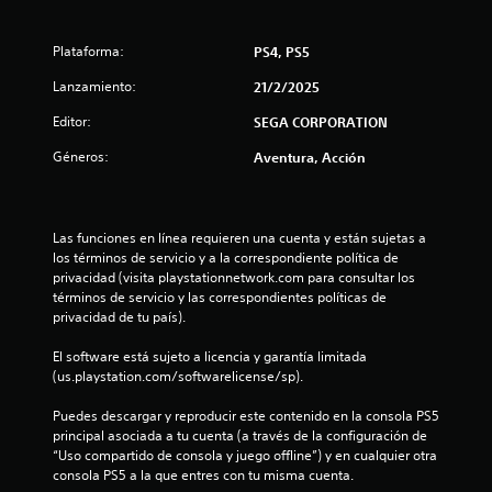
c
i
Plataforma:
PS4, PS5
n
Lanzamiento:
21/2/2025
c
Editor:
SEGA CORPORATION
o
Géneros:
Aventura, Acción
e
s
Las funciones en línea requieren una cuenta y están sujetas a 
los términos de servicio y a la correspondiente política de 
privacidad (visita playstationnetwork.com para consultar los 
t
términos de servicio y las correspondientes políticas de 
privacidad de tu país).
r
El software está sujeto a licencia y garantía limitada 
e
(us.playstation.com/softwarelicense/sp).
l
Puedes descargar y reproducir este contenido en la consola PS5 
principal asociada a tu cuenta (a través de la configuración de 
l
“Uso compartido de consola y juego offline”) y en cualquier otra 
consola PS5 a la que entres con tu misma cuenta.
a