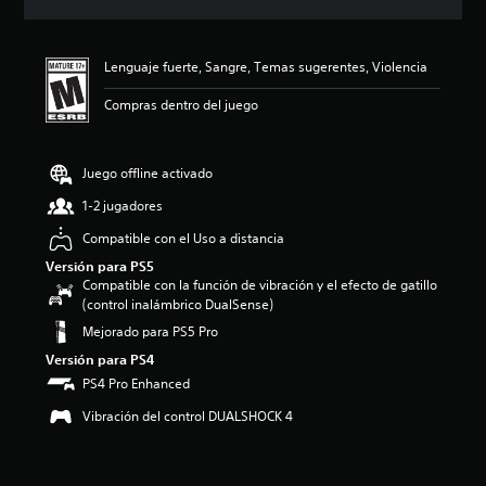
c
i
ó
Lenguaje fuerte, Sangre, Temas sugerentes, Violencia
n
p
Compras dentro del juego
r
o
m
e
Juego offline activado
d
1-2 jugadores
i
o
Compatible con el Uso a distancia
:
Versión para PS5
4
Compatible con la función de vibración y el efecto de gatillo
.
(control inalámbrico DualSense)
3
6
Mejorado para PS5 Pro
e
Versión para PS4
s
PS4 Pro Enhanced
t
r
Vibración del control DUALSHOCK 4
e
l
l
a